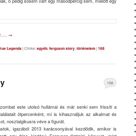
nnak, ő pedig sosem várt egy másodpercig sem, mielőtt egy
oz….
→
True Legends
|
Címke:
egyéb
,
ferguson story
,
történelem
|
168
ry
156
Comments
szombat este utolsó hullámai és már senki sem frissíti a
alálatait ötpercenként, mi is kihasználjuk az alkalmat és
ot, nosztalgikusra véve a figurát.
stok, igazából 2013 karácsonyával kezdődik, amikor is
ott egy friss kiadású Ferguson-életrajzi könyvet, mint