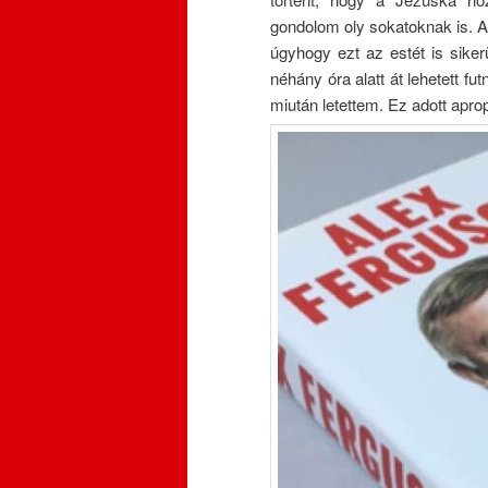
gondolom oly sokatoknak is. A b
úgyhogy ezt az estét is siker
néhány óra alatt át lehetett f
miután letettem. Ez adott apro