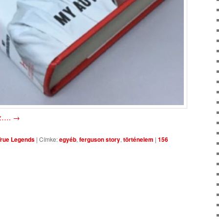
oz….
→
True Legends
|
Címke:
egyéb
,
ferguson story
,
történelem
|
156