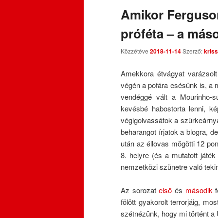
Amikor Ferguso
próféta – a más
Közzétéve
2018-11-14
Szerző:
kriss
Amekkora étvágyat varázsolt 
végén a pofára esésünk is, a
vendéggé vált a Mourinho-sú
kevésbé habostorta lenni, ké
végigolvassátok a szürkeárnyal
beharangot írjatok a blogra, d
után az éllovas mögötti 12 pont
8. helyre (és a mutatott játé
nemzetközi szünetre való tekin
Az sorozat
első
és
második
f
fölött gyakorolt terrorjáig, m
szétnézünk, hogy mi történt a 