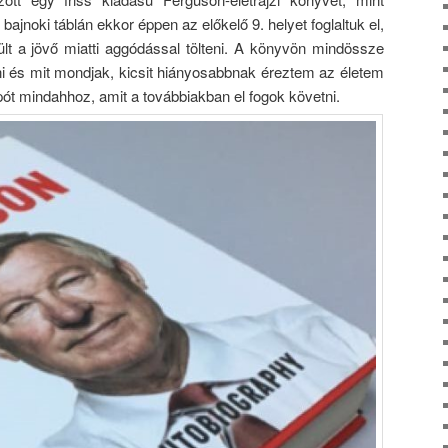
ajnoki táblán ekkor éppen az előkelő 9. helyet foglaltuk el,
ült a jövő miatti aggódással tölteni. A könyvön mindössze
utni és mit mondjak, kicsit hiányosabbnak éreztem az életem
pót mindahhoz, amit a továbbiakban el fogok követni.