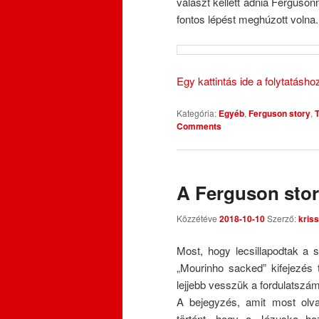
választ kellett adnia Ferguso
fontos lépést meghúzott volna.
Egy kattintás ide a folytatásh
Kategória:
Egyéb
,
Ferguson story
,
Comments
A Ferguson sto
Közzétéve
2018-10-10
Szerző:
kriss
Most, hogy lecsillapodtak a 
„Mourinho sacked” kifejezés t
lejjebb vesszük a fordulatszám
A bejegyzés, amit most olva
történt, hogy a Jézuska hoz