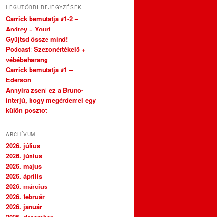
LEGUTÓBBI BEJEGYZÉSEK
Carrick bemutatja #1-2 –
Andrey + Youri
Gyűjtsd össze mind!
Podcast: Szezonértékelő +
vébébeharang
Carrick bemutatja #1 –
Ederson
Annyira zseni ez a Bruno-
interjú, hogy megérdemel egy
külön posztot
ARCHÍVUM
2026. július
2026. június
2026. május
2026. április
2026. március
2026. február
2026. január
2025. december