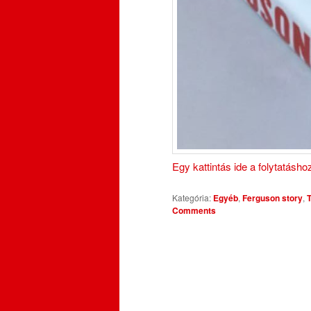
Egy kattintás ide a folytatásh
Kategória:
Egyéb
,
Ferguson story
,
Comments