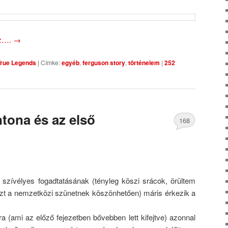
oz….
→
True Legends
|
Címke:
egyéb
,
ferguson story
,
történelem
|
252
tona és az első
168
Comments
szívélyes fogadtatásának (tényleg köszi srácok, örültem
szt a nemzetközi szünetnek köszönhetően) máris érkezik a
a (ami az előző fejezetben bővebben lett kifejtve) azonnal