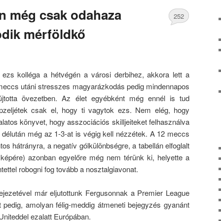
n még csak odahaza
252
odik mérföldkő
Comments
ezs kolléga a hétvégén a városi derbihez, akkora lett a
 meccs utáni stresszes magyarázkodás pedig mindennapos
jtotta övezetben. Az élet egyébként még ennél is tud
pzeljétek csak el, hogy ti vagytok ezs. Nem elég, hogy
atos könyvet, hogy asszociációs skilljeiteket felhasználva
e délután még az 1-3-at is végig kell nézzétek. A 12 meccs
os hátrányra, a negatív gólkülönbségre, a tabellán elfoglalt
k képére) azonban egyelőre még nem térünk ki, helyette a
tettel robogni fog tovább a nosztalgiavonat.
ejezetével már eljutottunk Fergusonnak a Premier League
ost pedig, amolyan félig-meddig átmeneti bejegyzés gyanánt
Uniteddel ezalatt Európában.