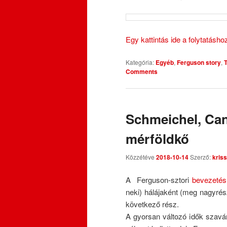
Egy kattintás ide a folytatásh
Kategória:
Egyéb
,
Ferguson story
,
Comments
Schmeichel, Can
mérföldkő
Közzétéve
2018-10-14
Szerző:
kriss
A Ferguson-sztori
bevezetés
neki) hálájaként (meg nagyré
következő rész.
A gyorsan változó idők szavár