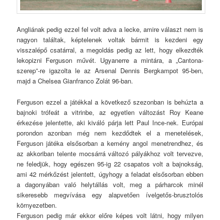
Angliának pedig ezzel fel volt adva a lecke, amire választ nem is
nagyon találtak, képtelenek voltak bármit is kezdeni egy
visszalépő csatárral, a megoldás pedig az lett, hogy elkezdték
lekopizni Ferguson művét. Ugyanerre a mintára, a „Cantona-
szerep”-re igazolta le az Arsenal Dennis Bergkampot 95-ben,
majd a Chelsea Gianfranco Zolát 96-ban.
Ferguson ezzel a játékkal a következő szezonban is behúzta a
bajnoki trófeát a vitrinbe, az egyetlen változást Roy Keane
érkezése jelentette, aki kiváló párja lett Paul Ince-nek. Európai
porondon azonban még nem kezdődtek el a menetelések,
Ferguson játéka elsősorban a kemény angol menetrendhez, és
az akkoriban telente mocsárrá változó pályákhoz volt tervezve,
ne feledjük, hogy egészen 95-ig 22 csapatos volt a bajnokság,
ami 42 mérkőzést jelentett, úgyhogy a feladat elsősorban ebben
a dagonyában való helytállás volt, meg a párharcok minél
sikeresebb megvívása egy alapvetően ívelgetős-brusztolós
környezetben.
Ferguson pedig már ekkor előre képes volt látni, hogy milyen