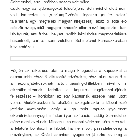
Schmeichel, arra korábban sosem volt példa.
Csak hogy az újdonságokat felsoroljam: Schmeichel előtt nem
volt ismeretes a „starjump”-védés fogalma (amire valaki
találhatna egy megfelelő magyar kifejezést), azaz ő adta elő
először az egyedül megugró támadók ellen a szétterpesztett kar-
láb figurát, ami futball helyett inkább kézilabdás megmozdulásra
hasonlított, bár ez sem véletlen, Schmeichel kamaszkorában
kézilabdázott.
Rögtön az érkezése után ő maga kifogásolta a kapusokat a
csapat többi részétől elkülönítő edzéseket, részt akart venni ő is
a mezőnyjátékosoknak tartott passing-drillekben, mivel ő is
elkerülhetetlennek tartotta a kapusok rúgótechnikájának
fejlesztését – korábban ez egy kapusnak eszébe nem jutott
volna. Mérkőzéseken is elsőként szorgalmazta a lábbal való
játékba avatkozást, amíg a liga többi kapusa igyekezett
elkerülni/elsunnyogni minden ilyen szituációt, addig Schmeichel
elébe ment ezeknek. Minden más csapat védelme kénytelen volt
a lelátóra bombázni a labdát, ha nem volt passzlehetőség a
mezőnyben, az Óriást azonban nyugodtan játszhatták meg a