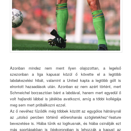
Azonban mindez nem ment ilyen olajozottan, a legelső
szezonban a liga kapusai közül ő követte el a legtöbb
labdakezelési hibát, valamint a United kapta a legtöbb gólt is
elrontott hazaadások után. Azonban ez nem azért történt, mert
Schmeichel borzasztóan bánt a labdával, hanem mert egyedül ő
volt hajlandó lábbal is játékba avatkozni, amíg a többi kollégája
meg sem mert próbálkozni ezzel.
Az ő nevéhez fűződik még többek között az egygólos hátránynál
az „utolsó percben történő előrerohanás szögletekhez”-feature
bevezetése is. Hiába tűnik ez logikusnak, és hiába csinálják ezt
más sportágakban is (jégkorongban is lehozzák a kapust az