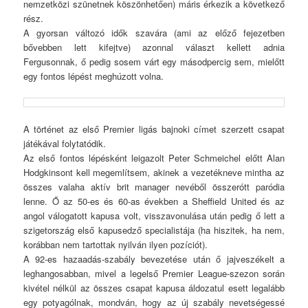
nemzetközi szünetnek köszönhetően) máris érkezik a következő
rész.
A gyorsan változó idők szavára (ami az előző fejezetben
bővebben lett kifejtve) azonnal választ kellett adnia
Fergusonnak, ő pedig sosem várt egy másodpercig sem, mielőtt
egy fontos lépést meghúzott volna.
A történet az első Premier ligás bajnoki címet szerzett csapat
játékával folytatódik.
Az első fontos lépésként leigazolt Peter Schmeichel előtt Alan
Hodgkinsont kell megemlítsem, akinek a vezetékneve mintha az
összes valaha aktív brit manager nevéből összerótt paródia
lenne. Ő az 50-es és 60-as években a Sheffield United és az
angol válogatott kapusa volt, visszavonulása után pedig ő lett a
szigetország első kapusedző specialistája (ha hiszitek, ha nem,
korábban nem tartottak nyilván ilyen pozíciót).
A 92-es hazaadás-szabály bevezetése után ő jajveszékelt a
leghangosabban, mivel a legelső Premier League-szezon során
kivétel nélkül az összes csapat kapusa áldozatul esett legalább
egy potyagólnak, mondván, hogy az új szabály nevetségessé