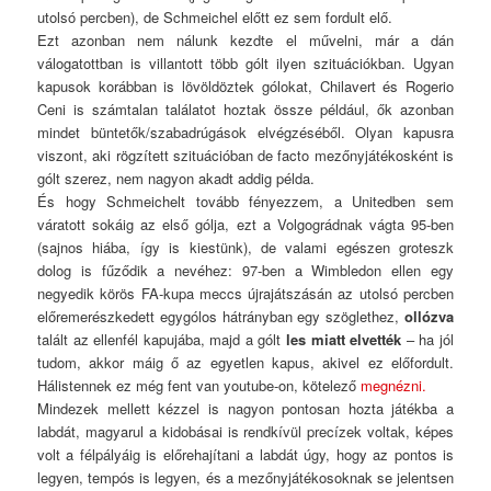
utolsó percben), de Schmeichel előtt ez sem fordult elő.
Ezt azonban nem nálunk kezdte el művelni, már a dán
válogatottban is villantott több gólt ilyen szituációkban. Ugyan
kapusok korábban is lövöldöztek gólokat, Chilavert és Rogerio
Ceni is számtalan találatot hoztak össze például, ők azonban
mindet büntetők/szabadrúgások elvégzéséből. Olyan kapusra
viszont, aki rögzített szituációban de facto mezőnyjátékosként is
gólt szerez, nem nagyon akadt addig példa.
És hogy Schmeichelt tovább fényezzem, a Unitedben sem
váratott sokáig az első gólja, ezt a Volgográdnak vágta 95-ben
(sajnos hiába, így is kiestünk), de valami egészen groteszk
dolog is fűződik a nevéhez: 97-ben a Wimbledon ellen egy
negyedik körös FA-kupa meccs újrajátszásán az utolsó percben
előremerészkedett egygólos hátrányban egy szöglethez,
ollózva
talált az ellenfél kapujába, majd a gólt
les miatt elvették
– ha jól
tudom, akkor máig ő az egyetlen kapus, akivel ez előfordult.
Hálistennek ez még fent van youtube-on, kötelező
megnézni.
Mindezek mellett kézzel is nagyon pontosan hozta játékba a
labdát, magyarul a kidobásai is rendkívül precízek voltak, képes
volt a félpályáig is előrehajítani a labdát úgy, hogy az pontos is
legyen, tempós is legyen, és a mezőnyjátékosoknak se jelentsen