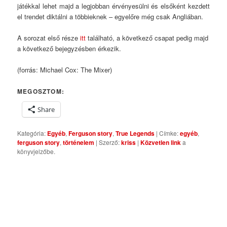
játékkal lehet majd a legjobban érvényesülni és elsőként kezdett
el trendet diktálni a többieknek – egyelőre még csak Angliában.
A sorozat első része
itt
található, a következő csapat pedig majd
a következő bejegyzésben érkezik.
(forrás: Michael Cox: The Mixer)
MEGOSZTOM:
Share
Kategória:
Egyéb
,
Ferguson story
,
True Legends
| Címke:
egyéb
,
ferguson story
,
történelem
| Szerző:
kriss
|
Közvetlen link
a
könyvjelzőbe.