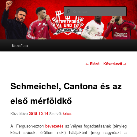
We'll never die
Kere
Stretford End
Fő menü
Kezdőlap
Tovább az elsődleges tartalomra
Tovább a másodlagos tartalomra
Bejegyzés navigáció
←
Előző
Következő
→
Schmeichel, Cantona és az
első mérföldkő
Közzétéve
2018-10-14
Szerző:
kriss
A Ferguson-sztori
bevezetés
szívélyes fogadtatásának (tényleg
köszi srácok, örültem neki) hálájaként (meg nagyrészt a