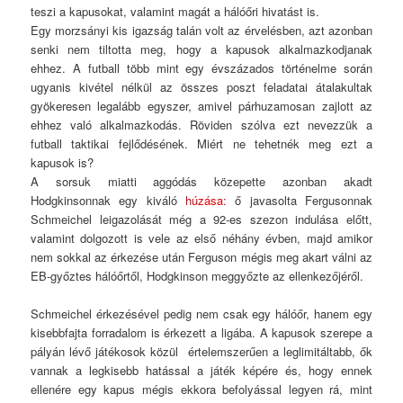
teszi a kapusokat, valamint magát a hálóőri hivatást is.
Egy morzsányi kis igazság talán volt az érvelésben, azt azonban
senki nem tiltotta meg, hogy a kapusok alkalmazkodjanak
ehhez. A futball több mint egy évszázados történelme során
ugyanis kivétel nélkül az összes poszt feladatai átalakultak
gyökeresen legalább egyszer, amivel párhuzamosan zajlott az
ehhez való alkalmazkodás. Röviden szólva ezt nevezzük a
futball taktikai fejlődésének. Miért ne tehetnék meg ezt a
kapusok is?
A sorsuk miatti aggódás közepette azonban akadt
Hodgkinsonnak egy kiváló
húzása:
ő javasolta Fergusonnak
Schmeichel leigazolását még a 92-es szezon indulása előtt,
valamint dolgozott is vele az első néhány évben, majd amikor
nem sokkal az érkezése után Ferguson mégis meg akart válni az
EB-győztes hálóőrtől, Hodgkinson meggyőzte az ellenkezőjéről.
Schmeichel érkezésével pedig nem csak egy hálóőr, hanem egy
kisebbfajta forradalom is érkezett a ligába. A kapusok szerepe a
pályán lévő játékosok közül értelemszerűen a leglimitáltabb, ők
vannak a legkisebb hatással a játék képére és, hogy ennek
ellenére egy kapus mégis ekkora befolyással legyen rá, mint