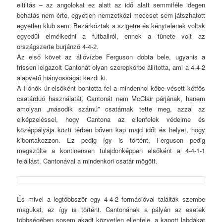
eltiltás – az angolokat ez alatt az idő alatt semmiféle idegen
behatás nem érte, egyetlen nemzetközi meccset sem játszhatott
egyetlen klub sem. Bezárkóztak a szigetre és kénytelenek voltak
egyedül elmélkedni a futballról, ennek a tünete volt az
országszerte burjánzó 4-4-2.
Az első követ az állóvízbe Ferguson dobta bele, ugyanis a
frissen leigazolt Cantonát olyan szerepkörbe állította, ami a 4-4-2
alapvető hiányosságát kezdi ki.
A Főnök úr elsőként bontotta fel a mindenhol kőbe vésett kétfős
csatárduó használatát, Cantonát nem McClair párjának, hanem
amolyan „második számú” csatárnak tette meg, azzal az
elképzeléssel, hogy Cantona az ellenfelek védelme és
középpályája közti térben bőven kap majd időt és helyet, hogy
kibontakozzon. Ez pedig így is történt, Ferguson pedig
megszülte a kontinensen tulajdonképpen elsőként a 4-4-1-1
felállást, Cantonával a mindenkori csatár mögött.
És mivel a legtöbbször egy 4-4-2 formációval találták szembe
magukat, ez így is történt. Cantonának a pályán az esetek
többségében sosem akadt közvetlen ellenfele, a kapott labdákat