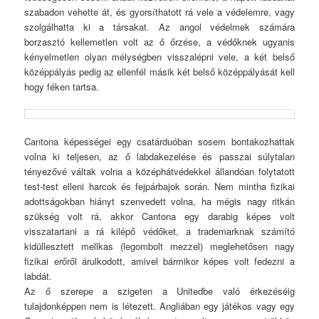
szabadon vehette át, és gyorsíthatott rá vele a védelemre, vagy
szolgálhatta ki a társakat. Az angol védelmek számára
borzasztó kellemetlen volt az ő őrzése, a védőknek ugyanis
kényelmetlen olyan mélységben visszalépni vele, a két belső
középpályás pedig az ellenfél másik két belső középpályását kell
hogy féken tartsa.
Cantona képességei egy csatárduóban sosem bontakozhattak
volna ki teljesen, az ő labdakezelése és passzai súlytalan
tényezővé váltak volna a középhátvédekkel állandóan folytatott
test-test elleni harcok és fejpárbajok során. Nem mintha fizikai
adottságokban hiányt szenvedett volna, ha mégis nagy ritkán
szükség volt rá, akkor Cantona egy darabig képes volt
visszatartani a rá kilépő védőket, a trademarknak számító
kidüllesztett mellkas (legombolt mezzel) meglehetősen nagy
fizikai erőről árulkodott, amivel bármikor képes volt fedezni a
labdát.
Az ő szerepe a szigeten a Unitedbe való érkezéséig
tulajdonképpen nem is létezett. Angliában egy játékos vagy egy