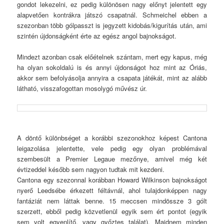
gondot lekezelni, ez pedig különösen nagy előnyt jelentett egy
alapvetően kontrákra játszó csapatnál. Schmeichel ebben a
szezonban több gólpasszt is jegyzett kidobás/kigurítás után, ami
szintén újdonságként érte az egész angol bajnokságot.
Mindezt azonban csak előételnek szántam, mert egy kapus, még
ha olyan sokoldalú is és annyi újdonságot hoz mint az Óriás,
akkor sem befolyásolja annyira a csapata játékát, mint az alább
látható, visszafogottan mosolygó művész úr.
A döntő különbséget a korábbi szezonokhoz képest Cantona
leigazolása jelentette, vele pedig egy olyan problémával
szembesült a Premier Legaue mezőnye, amivel még két
évtizeddel később sem nagyon tudtak mit kezdeni.
Cantona egy szezonnal korábban Howard Wilkinson bajnokságot
nyerő Leedsébe érkezett féltávnál, ahol tulajdonképpen nagy
fantáziát nem láttak benne. 15 meccsen mindössze 3 gólt
szerzett, ebből pedig közvetlenül egyik sem ért pontot (egyik
sem volt egyenlítő, vagy győztes találat). Majdnem minden