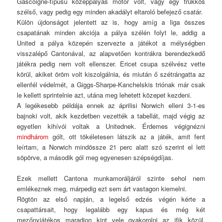
Gascoigne-típusú középpályás motor volt, vagy egy trükkös
szélső, vagy pedig egy minden akadályt eltaroló befejező csatár.
Külön újdonságot jelentett az is, hogy amíg a liga összes
csapatának minden akciója a pálya szélén folyt le, addig a
United a pálya közepén szervezte a játékot a mélységben
visszalépő Cantonával, az alapvetően kontrákra berendezkedő
játékra pedig nem volt ellenszer. Ericet csupa szélvész vette
körül, akiket öröm volt kiszolgálnia, és miután ő szétrángatta az
ellenfél védelmét, a Giggs-Sharpe-Kanchelskis triónak már csak
le kellett sprintelnie azt, utána meg lehetett közepet kezdeni.
A legékesebb példája ennek az áprilisi Norwich elleni 3-1-es
bajnoki volt, akik kezdetben vezették a tabellát, majd végig az
egyetlen kihívói voltak a Unitednek. Érdemes végignézni
mindhárom
gólt, ott tökéletesen látszik az a játék, amit fent
leírtam, a Norwich mindössze 21 perc alatt szó szerint el lett
söpörve, a második gól meg egyenesen szépségdíjas.
Ezek mellett Cantona munkamoráljáról szinte sehol nem
emlékeznek meg, márpedig ezt sem árt vastagon kiemelni.
Rögtön az első napján, a legelső edzés végén kérte a
csapattársait, hogy legalább egy kapus és még két
mezőnyjátékos maradjon kint vele gyakorolni az ifik közül,