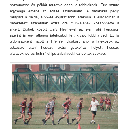
ösztönözve és példát mutatva ezzel a többieknek, Eric szinte
egymaga emelte az edzés színvonalát. A fiatalokra pedig
ráragadt a példa, a 92-es évjárat több játékosa is elsősorban a
befektetett számtalan extra óra munkájának köszönhette a
sikert, többek között Gary Neville-lel az élen, aki Ferguson
szerint is egy átlagos játékosból lett kiváló jobbhátvéd. Ez is
újdonságként hatott a Premier Ligában, ahol a játékosok az
edzések utáni hosszú extra gyakorlás helyett hosszú
piálásokhoz és fish n’ chips zabálásokhoz voltak szokva.