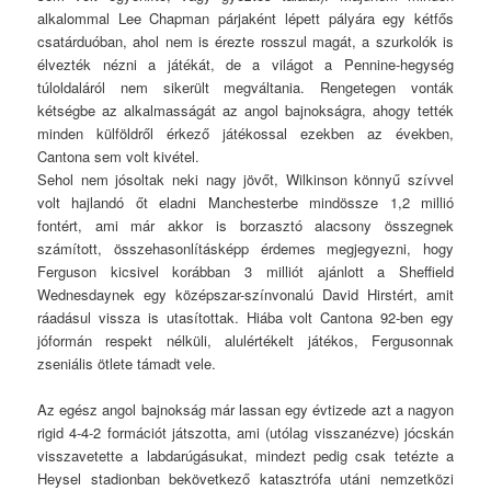
alkalommal Lee Chapman párjaként lépett pályára egy kétfős
csatárduóban, ahol nem is érezte rosszul magát, a szurkolók is
élvezték nézni a játékát, de a világot a Pennine-hegység
túloldaláról nem sikerült megváltania. Rengetegen vonták
kétségbe az alkalmasságát az angol bajnokságra, ahogy tették
minden külföldről érkező játékossal ezekben az években,
Cantona sem volt kivétel.
Sehol nem jósoltak neki nagy jövőt, Wilkinson könnyű szívvel
volt hajlandó őt eladni Manchesterbe mindössze 1,2 millió
fontért, ami már akkor is borzasztó alacsony összegnek
számított, összehasonlításképp érdemes megjegyezni, hogy
Ferguson kicsivel korábban 3 milliót ajánlott a Sheffield
Wednesdaynek egy középszar-színvonalú David Hirstért, amit
ráadásul vissza is utasítottak. Hiába volt Cantona 92-ben egy
jóformán respekt nélküli, alulértékelt játékos, Fergusonnak
zseniális ötlete támadt vele.
Az egész angol bajnokság már lassan egy évtizede azt a nagyon
rigid 4-4-2 formációt játszotta, ami (utólag visszanézve) jócskán
visszavetette a labdarúgásukat, mindezt pedig csak tetézte a
Heysel stadionban bekövetkező katasztrófa utáni nemzetközi