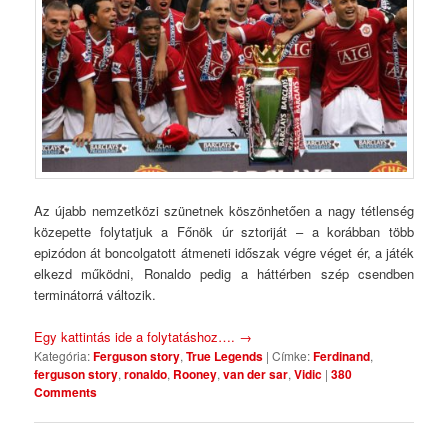
Az újabb nemzetközi szünetnek köszönhetően a nagy tétlenség
közepette folytatjuk a Főnök úr sztoriját – a korábban több
epizódon át boncolgatott átmeneti időszak végre véget ér, a játék
elkezd működni, Ronaldo pedig a háttérben szép csendben
terminátorrá változik.
Egy kattintás ide a folytatáshoz….
→
Kategória:
Ferguson story
,
True Legends
|
Címke:
Ferdinand
,
ferguson story
,
ronaldo
,
Rooney
,
van der sar
,
Vidic
|
380
Comments