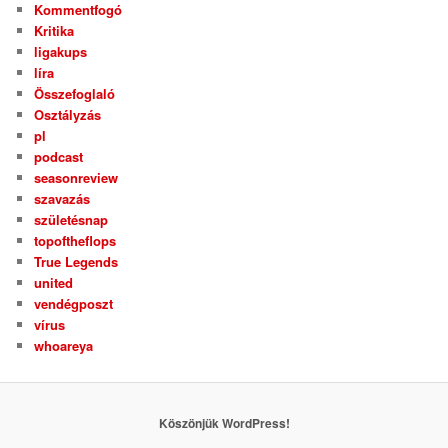
Kommentfogó
Kritika
ligakups
líra
Összefoglaló
Osztályzás
pl
podcast
seasonreview
szavazás
születésnap
topoftheflops
True Legends
united
vendégposzt
vírus
whoareya
Köszönjük WordPress!