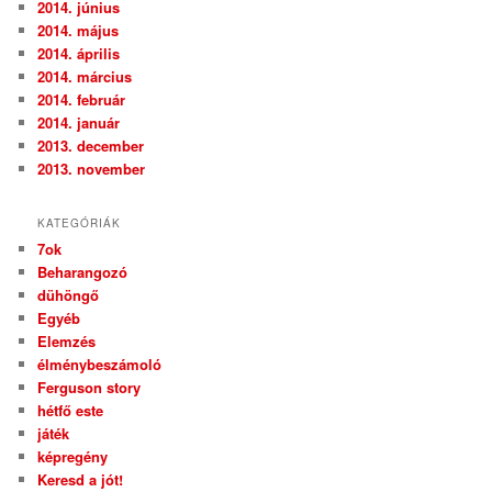
2014. június
2014. május
2014. április
2014. március
2014. február
2014. január
2013. december
2013. november
KATEGÓRIÁK
7ok
Beharangozó
dühöngő
Egyéb
Elemzés
élménybeszámoló
Ferguson story
hétfő este
játék
képregény
Keresd a jót!