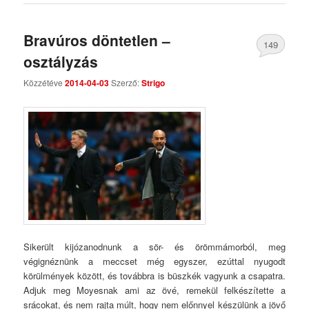
Bravúros döntetlen –
149
osztályzás
Comments
Közzétéve
2014-04-03
Szerző:
Strigo
Sikerült kijózanodnunk a sör- és örömmámorból, meg
végignéznünk a meccset még egyszer, ezúttal nyugodt
körülmények között, és továbbra is büszkék vagyunk a csapatra.
Adjuk meg Moyesnak ami az övé, remekül felkészítette a
srácokat, és nem rajta múlt, hogy nem előnnyel készülünk a jövő