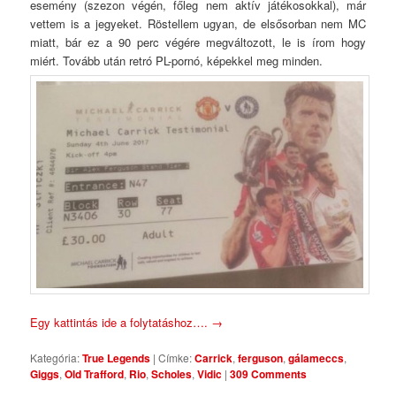
esemény (szezon végén, főleg nem aktív játékosokkal), már
vettem is a jegyeket. Röstellem ugyan, de elsősorban nem MC
miatt, bár ez a 90 perc végére megváltozott, le is írom hogy
miért. Tovább után retró PL-pornó, képekkel meg minden.
Egy kattintás ide a folytatáshoz….
→
Kategória:
True Legends
|
Címke:
Carrick
,
ferguson
,
gálameccs
,
Giggs
,
Old Trafford
,
Rio
,
Scholes
,
Vidic
|
309 Comments