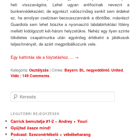
heti visszavágóra. Lehet ugyan antifocinak nevezni a
bunkervédekezést, de egyrészt valószínűleg senkit sem érdekel
ez, ha amolyan
cselzisen
becsusszannánk a döntőbe, másrészt
Guardiola sem lehet büszke a nyomasztó labdabirtoklási fölény
mellett kidolgozott két-három helyzetükre. Nehéz egy ilyen szinte
tökéletes csapatmunka után egyénileg értékelni a játékosok
teljesítményét, de azért megpróbálkozunk vele.
Egy kattintás ide a folytatáshoz….
→
Kategória:
Osztályzás
|
Címke:
Bayern
,
BL
,
negyeddöntő
,
United
,
Vidic
|
149 Comments
Keresés
LEGUTÓBBI BEJEGYZÉSEK
Carrick bemutatja #1-2 – Andrey + Youri
Gyűjtsd össze mind!
Podcast: Szezonértékelő + vébébeharang