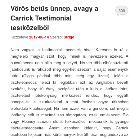
Vörös betűs ünnep, avagy a
309
Carrick Testimonial
Comments
testközelből
Közzétéve
2017-06-14
Szerző:
Strigo
Nem vagyok a testimonial meccsek híve. Keresem is rá a
megfelelő magyar szót, hogy minek is nevezzem ezeket. A
búcsúmeccs nem állja meg a helyét, hiszen több elbúcsúztatott
játékosunk is ráhúzott még egy-két szezont a saját eseményük
után (Giggs például több mint még egy tízest), talán a
tiszteletmeccs fejezi ki legjobban ezt az Angliában bevett
szokást, hogy 10 évnyi szolgálat után a klub a játékos iránti
tiszteletből jótékonysági mérkőzést rendez, hogy együtt
ünnepeljék a szurkolókkal a mai fociban egyre ritkábban
előforduló klubhűséget. Na nem ezzel van a gondom, sőt még a
jótékony célt is maximálisan támogatom, csak emlékszem Rio
vagy Rooney szezon előtti, felkészülési meccsnek is gyenge
tiszteletmeccseire. Amint azonban kiderült, hogy Carrick
esetében teljesen más körülmények között lesz megrendezve az