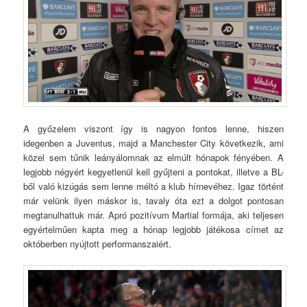
A győzelem viszont így is nagyon fontos lenne, hiszen
idegenben a Juventus, majd a Manchester City következik, ami
közel sem tűnik leányálomnak az elmúlt hónapok fényében. A
legjobb négyért kegyetlenül kell gyűjteni a pontokat, illetve a BL-
ből való kizúgás sem lenne méltó a klub hírnevéhez. Igaz történt
már velünk ilyen máskor is, tavaly óta ezt a dolgot pontosan
megtanulhattuk már. Apró pozitívum Martial formája, aki teljesen
egyértelműen kapta meg a hónap legjobb játékosa címet az
októberben nyújtott performanszaiért.