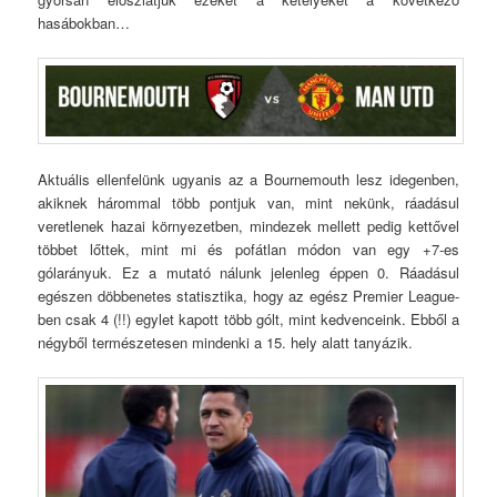
hasábokban…
Aktuális ellenfelünk ugyanis az a Bournemouth lesz idegenben,
akiknek hárommal több pontjuk van, mint nekünk, ráadásul
veretlenek hazai környezetben, mindezek mellett pedig kettővel
többet lőttek, mint mi és pofátlan módon van egy +7-es
gólarányuk. Ez a mutató nálunk jelenleg éppen 0. Ráadásul
egészen döbbenetes statisztika, hogy az egész Premier League-
ben csak 4 (!!) egylet kapott több gólt, mint kedvenceink. Ebből a
négyből természetesen mindenki a 15. hely alatt tanyázik.