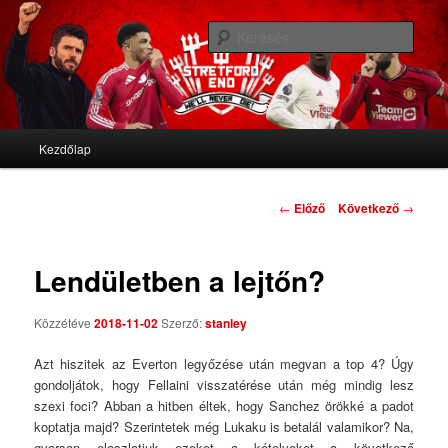
We'll never die
Kere
Stretford End
Fő menü
Kezdőlap
Tovább az elsődleges tartalomra
Tovább a másodlagos tartalomra
Bejegyzés navigáció
←
Előző
Következő
→
Lendületben a lejtőn?
Közzétéve
2018-11-02
Szerző:
stanley
Azt hiszitek az Everton legyőzése után megvan a top 4? Úgy
gondoljátok, hogy Fellaini visszatérése után még mindig lesz
szexi foci? Abban a hitben éltek, hogy Sanchez örökké a padot
koptatja majd? Szerintetek még Lukaku is betalál valamikor? Na,
gyorsan eloszlatjuk ezeket a kételyeket a következő