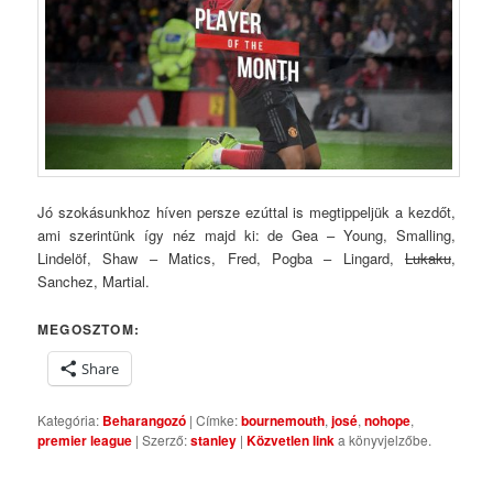
Jó szokásunkhoz híven persze ezúttal is megtippeljük a kezdőt,
ami szerintünk így néz majd ki: de Gea – Young, Smalling,
Lindelöf, Shaw – Matics, Fred, Pogba – Lingard,
Lukaku
,
Sanchez, Martial.
MEGOSZTOM:
Share
Kategória:
Beharangozó
| Címke:
bournemouth
,
josé
,
nohope
,
premier league
| Szerző:
stanley
|
Közvetlen link
a könyvjelzőbe.