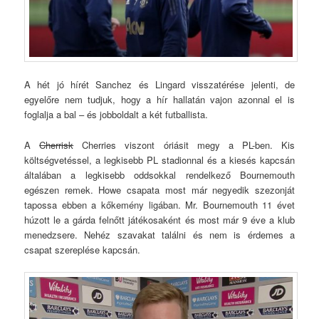
A hét jó hírét Sanchez és Lingard visszatérése jelenti, de
egyelőre nem tudjuk, hogy a hír hallatán vajon azonnal el is
foglalja a bal – és jobboldalt a két futballista.
A
Cherrisk
Cherries viszont óriásit megy a PL-ben. Kis
költségvetéssel, a legkisebb PL stadionnal és a kiesés kapcsán
általában a legkisebb oddsokkal rendelkező Bournemouth
egészen remek. Howe csapata most már negyedik szezonját
tapossa ebben a kőkemény ligában. Mr. Bournemouth 11 évet
húzott le a gárda felnőtt játékosaként és most már 9 éve a klub
menedzsere. Nehéz szavakat találni és nem is érdemes a
csapat szereplése kapcsán.