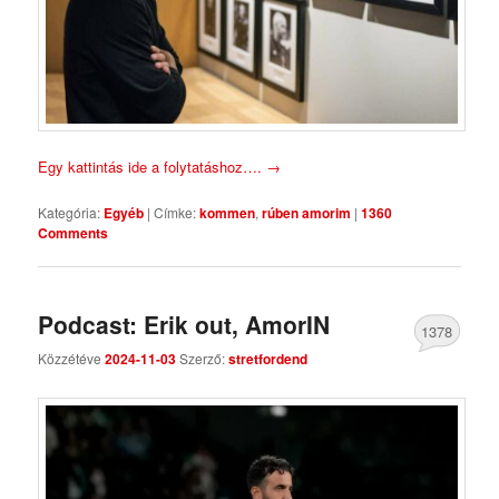
Egy kattintás ide a folytatáshoz….
→
Kategória:
Egyéb
|
Címke:
kommen
,
rúben amorim
|
1360
Comments
Podcast: Erik out, AmorIN
1378
Közzétéve
2024-11-03
Szerző:
stretfordend
Comments