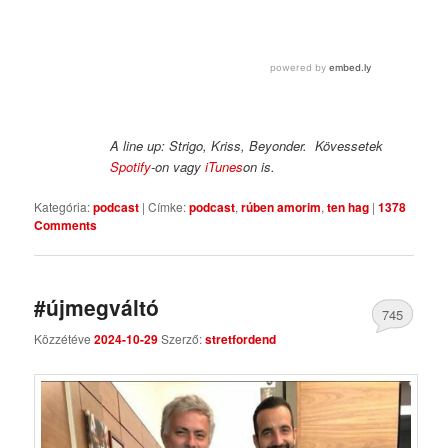
A line up: Strigo, Kriss, Beyonder.
Kövessetek
Spotify
-on vagy
iTunes
on is.
Kategória:
podcast
|
Címke:
podcast
,
rúben amorim
,
ten hag
|
1378
Comments
#újmegváltó
745
Közzétéve
2024-10-29
Szerző:
stretfordend
Comments