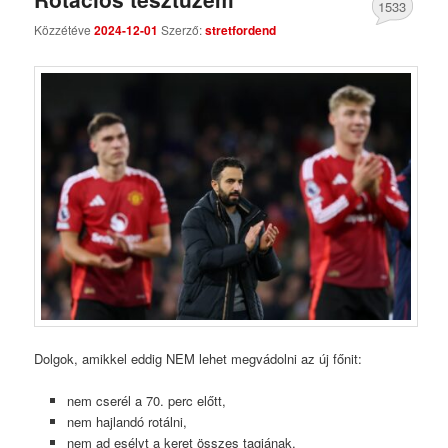
1533
Közzétéve
2024-12-01
Szerző:
stretfordend
Comments
Dolgok, amikkel eddig NEM lehet megvádolni az új főnit:
nem cserél a 70. perc előtt,
nem hajlandó rotálni,
nem ad esélyt a keret összes tagjának,