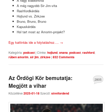
A nagy stadionvita
A még nagyobb Sir Jim-vita
Rashfordkérdés
Hojlund vs. Zirkzee
Bruno, Bruno, Bruno
Kapuskérdés
Hol tart most az Amorim-projekt?
Egy kattintás ide a folytatáshoz….
→
Kategória:
podcast
|
Címke:
hojlund
,
onana
,
podcast
,
rashford
,
rúben amorim
,
sir jim
,
zirkzee
|
832 Comments
Az Ördögi Kör bemutatja:
2805
Megjött a vihar
Comments
Közzétéve
2025-01-18
Szerző:
stretfordend