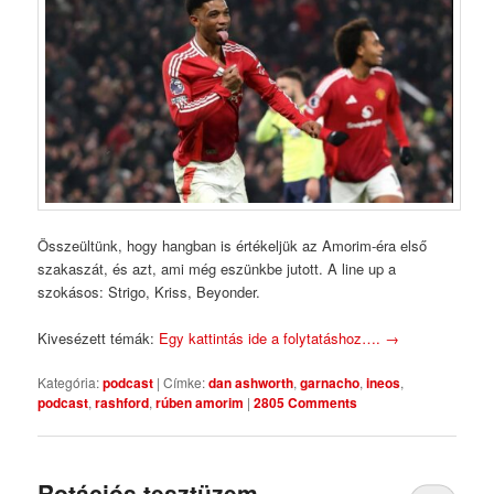
Összeültünk, hogy hangban is értékeljük az Amorim-éra első
szakaszát, és azt, ami még eszünkbe jutott. A line up a
szokásos: Strigo, Kriss, Beyonder.
Kivesézett témák:
Egy kattintás ide a folytatáshoz….
→
Kategória:
podcast
|
Címke:
dan ashworth
,
garnacho
,
ineos
,
podcast
,
rashford
,
rúben amorim
|
2805 Comments
Rotációs tesztüzem