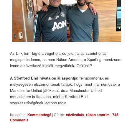
Az Erik ten Hag-éra véget ért, és jelen állás szerint óriási
meglepetés lenne, ha nem Rúben Amorim, a Sporting mendzsere
lenne a következő kijelölt megváltónk. Örülünk?
A Stretford End hivatalos álláspontja
: felháborítónak és
mélységesen elszomorítónak tartjuk, hogy most már nemcsak a
Manchester United játékosai, de a Manchester United
menedzsere is fiatalabb, mint a Stretford End
szerkesztőségének legtöbb tagja.
Kategória:
Kommentfogó
|
Címke:
edzőváltás
,
rúben amorim
|
745
Comments