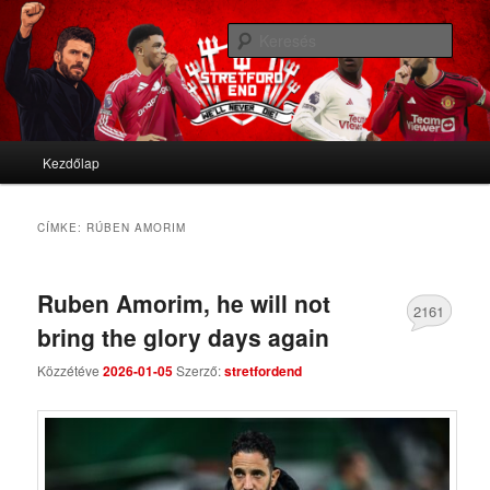
We'll never die
Kere
Stretford End
Fő menü
Kezdőlap
Tovább az elsődleges tartalomra
Tovább a másodlagos tartalomra
CÍMKE:
RÚBEN AMORIM
Ruben Amorim, he will not
2161
bring the glory days again
Comments
Közzétéve
2026-01-05
Szerző:
stretfordend