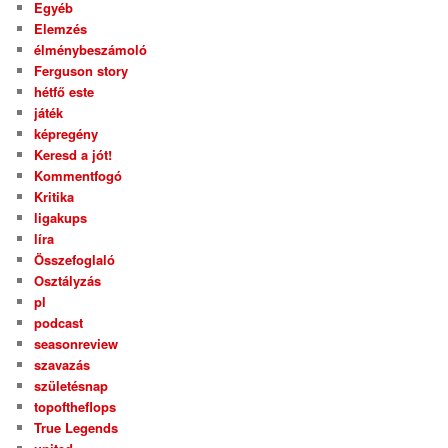
Egyéb
Elemzés
élménybeszámoló
Ferguson story
hétfő este
játék
képregény
Keresd a jót!
Kommentfogó
Kritika
ligakups
líra
Összefoglaló
Osztályzás
pl
podcast
seasonreview
szavazás
születésnap
topoftheflops
True Legends