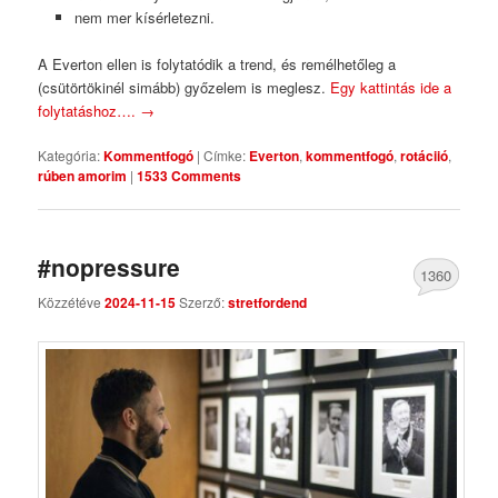
nem mer kísérletezni.
A Everton ellen is folytatódik a trend, és remélhetőleg a
(csütörtökinél simább) győzelem is meglesz.
Egy kattintás ide a
folytatáshoz….
→
Kategória:
Kommentfogó
|
Címke:
Everton
,
kommentfogó
,
rotáciió
,
rúben amorim
|
1533 Comments
#nopressure
1360
Közzétéve
2024-11-15
Szerző:
stretfordend
Comments