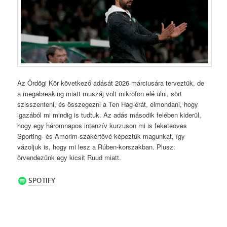
Az Ördögi Kör következő adását 2026 márciusára terveztük, de
a megabreaking miatt muszáj volt mikrofon elé ülni, sört
szisszenteni, és összegezni a Ten Hag-érát, elmondani, hogy
igazából mi mindig is tudtuk. Az adás második felében kiderül,
hogy egy háromnapos intenzív kurzuson mi is feketeöves
Sporting- és Amorim-szakértővé képeztük magunkat, így
vázoljuk is, hogy mi lesz a Rúben-korszakban. Plusz:
örvendezünk egy kicsit Ruud miatt.