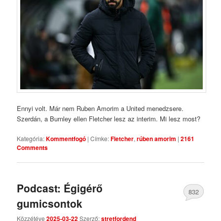
Ennyi volt. Már nem Ruben Amorim a United menedzsere.
Szerdán, a Burnley ellen Fletcher lesz az interim. Mi lesz most?
Kategória:
Kommentfogó
|
Címke:
Fletcher
,
rúben amorim
|
2161
Comments
Podcast: Égigérő
832
gumicsontok
Comments
Közzétéve
2025-03-22
Szerző:
stretfordend