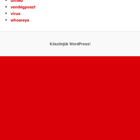
united
vendégposzt
vírus
whoareya
Köszönjük WordPress!