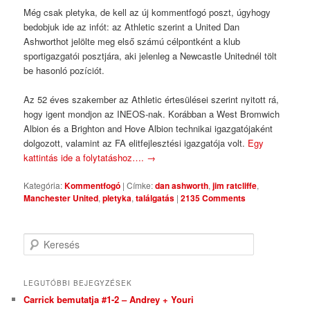
Még csak pletyka, de kell az új kommentfogó poszt, úgyhogy
bedobjuk ide az infót: az Athletic szerint a United Dan
Ashworthot jelölte meg első számú célpontként a klub
sportigazgatói posztjára, aki jelenleg a Newcastle Unitednél tölt
be hasonló pozíciót.
Az 52 éves szakember az Athletic értesülései szerint nyitott rá,
hogy igent mondjon az INEOS-nak. Korábban a West Bromwich
Albion és a Brighton and Hove Albion technikai igazgatójaként
dolgozott, valamint az FA elitfejlesztési igazgatója volt.
Egy
kattintás ide a folytatáshoz….
→
Kategória:
Kommentfogó
|
Címke:
dan ashworth
,
jim ratcliffe
,
Manchester United
,
pletyka
,
találgatás
|
2135 Comments
Keresés
LEGUTÓBBI BEJEGYZÉSEK
Carrick bemutatja #1-2 – Andrey + Youri