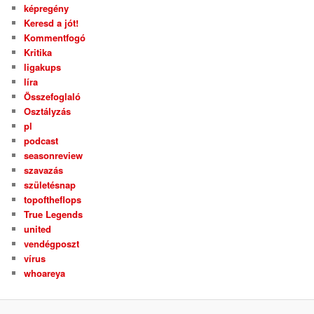
képregény
Keresd a jót!
Kommentfogó
Kritika
ligakups
líra
Összefoglaló
Osztályzás
pl
podcast
seasonreview
szavazás
születésnap
topoftheflops
True Legends
united
vendégposzt
vírus
whoareya