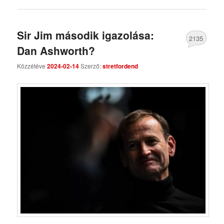
Sir Jim második igazolása:
2135
Dan Ashworth?
Comments
Közzétéve
2024-02-14
Szerző:
stretfordend