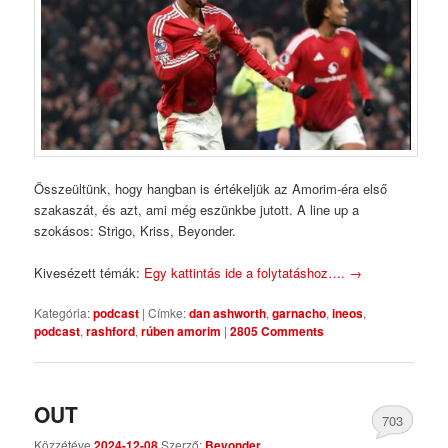
Összeültünk, hogy hangban is értékeljük az Amorim-éra első
szakaszát, és azt, ami még eszünkbe jutott. A line up a
szokásos: Strigo, Kriss, Beyonder.
Kivesézett témák:
Egy kattintás ide a folytatáshoz….
→
Kategória:
podcast
|
Címke:
dan ashworth
,
garnacho
,
ineos
,
podcast
,
rashford
,
rúben amorim
|
2805 Comments
OUT
703
Közzétéve
2024-12-08
Szerző:
Beyonder