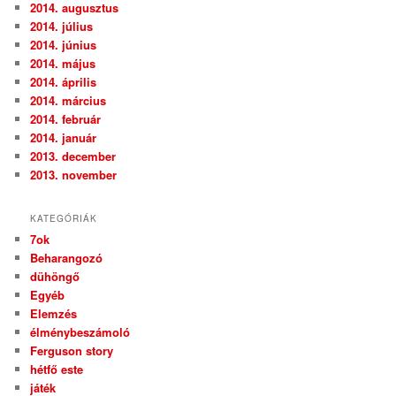
2014. augusztus
2014. július
2014. június
2014. május
2014. április
2014. március
2014. február
2014. január
2013. december
2013. november
KATEGÓRIÁK
7ok
Beharangozó
dühöngő
Egyéb
Elemzés
élménybeszámoló
Ferguson story
hétfő este
játék