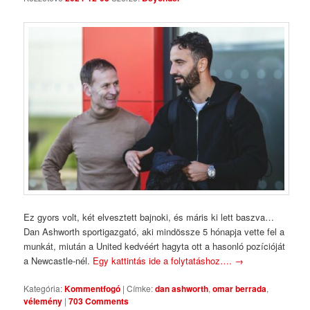
Comments
Ez gyors volt, két elvesztett bajnoki, és máris ki lett baszva…
Dan Ashworth sportigazgató, aki mindössze 5 hónapja vette fel a
munkát, miután a United kedvéért hagyta ott a hasonló pozícióját
a Newcastle-nél.
Egy kattintás ide a folytatáshoz….
→
Kategória:
Kommentfogó
|
Címke:
dan ashworth
,
omar berrada
,
vélemény
|
703 Comments