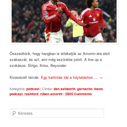
Összeültünk, hogy hangban is értékeljük az Amorim-éra első
szakaszát, és azt, ami még eszünkbe jutott. A line up a
szokásos: Strigo, Kriss, Beyonder.
Kivesézett témák:
Egy kattintás ide a folytatáshoz….
→
Kategória:
podcast
|
Címke:
dan ashworth
,
garnacho
,
ineos
,
podcast
,
rashford
,
rúben amorim
|
2805 Comments
Keresés