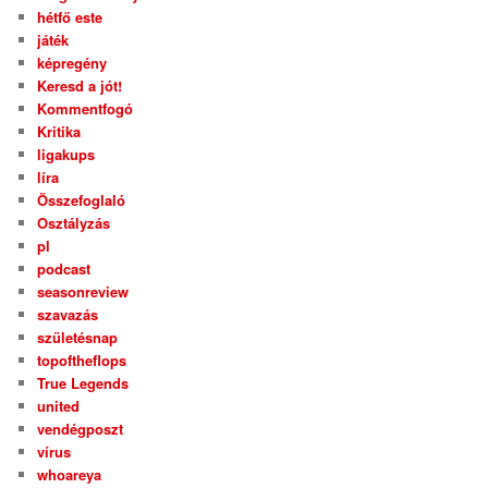
hétfő este
játék
képregény
Keresd a jót!
Kommentfogó
Kritika
ligakups
líra
Összefoglaló
Osztályzás
pl
podcast
seasonreview
szavazás
születésnap
topoftheflops
True Legends
united
vendégposzt
vírus
whoareya