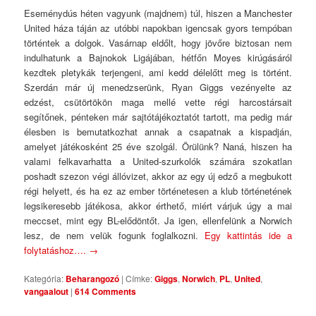
Eseménydús héten vagyunk (majdnem) túl, hiszen a Manchester
United háza táján az utóbbi napokban igencsak gyors tempóban
történtek a dolgok. Vasárnap eldőlt, hogy jövőre biztosan nem
indulhatunk a Bajnokok Ligájában, hétfőn Moyes kirúgásáról
kezdtek pletykák terjengeni, ami kedd délelőtt meg is történt.
Szerdán már új menedzserünk, Ryan Giggs vezényelte az
edzést, csütörtökön maga mellé vette régi harcostársait
segítőnek, pénteken már sajtótájékoztatót tartott, ma pedig már
élesben is bemutatkozhat annak a csapatnak a kispadján,
amelyet játékosként 25 éve szolgál. Örülünk? Naná, hiszen ha
valami felkavarhatta a United-szurkolók számára szokatlan
poshadt szezon végi állóvizet, akkor az egy új edző a megbukott
régi helyett, és ha ez az ember történetesen a klub történetének
legsikeresebb játékosa, akkor érthető, miért várjuk úgy a mai
meccset, mint egy BL-elődöntőt. Ja igen, ellenfelünk a Norwich
lesz, de nem velük fogunk foglalkozni.
Egy kattintás ide a
folytatáshoz….
→
Kategória:
Beharangozó
|
Címke:
Giggs
,
Norwich
,
PL
,
United
,
vangaalout
|
614 Comments