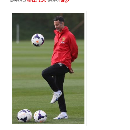
Közzétéve
2014-04-26
Szerző:
Strigo
Comments