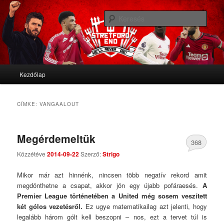
We'll never die
Kere
Stretford End
Fő menü
Kezdőlap
Tovább az elsődleges tartalomra
Tovább a másodlagos tartalomra
CÍMKE:
VANGAALOUT
Megérdemeltük
368
Közzétéve
2014-09-22
Szerző:
Strigo
Comments
Mikor már azt hinnénk, nincsen több negatív rekord amit
megdönthetne a csapat, akkor jön egy újabb pofáraesés.
A
Premier League történetében a United még sosem veszített
két gólos vezetésről.
Ez ugye matematikailag azt jelenti, hogy
legalább három gólt kell beszopni – nos, ezt a tervet túl is