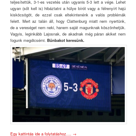
teljesítettük, 3-1-es vezetés után ugyanis 5-3 lett a vége. Lehet
ugyan (sőt kell is) hibáztatni a hülye bírót vagy a félrenyírt hajú
kisköcsögöt, de ezzel csak eltekintenénk a valós problémák
felett. Mert az talán áll, hogy Clattenburg miatt nem nyertünk,
de a vereséget nem neki, hanem saját magunknak köszönhetjük.
Vagyis, leginkább Lajosnak, de akadnak még páran akiket nem
fogunk megdicsérni.
Bűnbakot keresünk.
Egy kattintás ide a folytatáshoz….
→