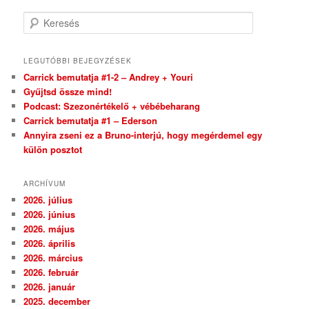
Keresés
LEGUTÓBBI BEJEGYZÉSEK
Carrick bemutatja #1-2 – Andrey + Youri
Gyűjtsd össze mind!
Podcast: Szezonértékelő + vébébeharang
Carrick bemutatja #1 – Ederson
Annyira zseni ez a Bruno-interjú, hogy megérdemel egy
külön posztot
ARCHÍVUM
2026. július
2026. június
2026. május
2026. április
2026. március
2026. február
2026. január
2025. december