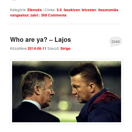
Kategória:
Elemzés
|
Címke:
3-5
,
faszkivan
,
leicester
,
összeomlás
,
vangaalout
,
zakó
|
368 Comments
Who are ya? – Lajos
3349
Közzétéve
2014-06-11
Szerző:
Strigo
Comments