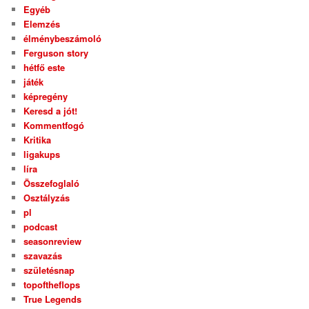
Egyéb
Elemzés
élménybeszámoló
Ferguson story
hétfő este
játék
képregény
Keresd a jót!
Kommentfogó
Kritika
ligakups
líra
Összefoglaló
Osztályzás
pl
podcast
seasonreview
szavazás
születésnap
topoftheflops
True Legends