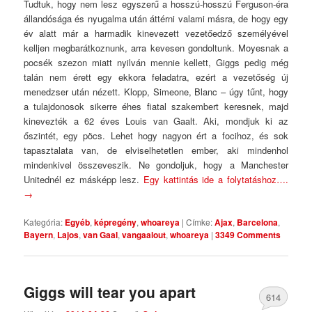
Tudtuk, hogy nem lesz egyszerű a hosszú-hosszú Ferguson-éra
állandósága és nyugalma után áttérni valami másra, de hogy egy
év alatt már a harmadik kinevezett vezetőedző személyével
kelljen megbarátkoznunk, arra kevesen gondoltunk. Moyesnak a
pocsék szezon miatt nyilván mennie kellett, Giggs pedig még
talán nem érett egy ekkora feladatra, ezért a vezetőség új
menedzser után nézett. Klopp, Simeone, Blanc – úgy tűnt, hogy
a tulajdonosok sikerre éhes fiatal szakembert keresnek, majd
kinevezték a 62 éves Louis van Gaalt. Aki, mondjuk ki az
őszintét, egy pöcs. Lehet hogy nagyon ért a focihoz, és sok
tapasztalata van, de elviselhetetlen ember, aki mindenhol
mindenkivel összeveszik. Ne gondoljuk, hogy a Manchester
Unitednél ez másképp lesz.
Egy kattintás ide a folytatáshoz….
→
Kategória:
Egyéb
,
képregény
,
whoareya
|
Címke:
Ajax
,
Barcelona
,
Bayern
,
Lajos
,
van Gaal
,
vangaalout
,
whoareya
|
3349 Comments
Giggs will tear you apart
614