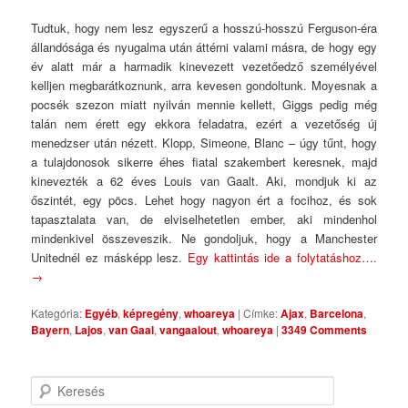
Tudtuk, hogy nem lesz egyszerű a hosszú-hosszú Ferguson-éra
állandósága és nyugalma után áttérni valami másra, de hogy egy
év alatt már a harmadik kinevezett vezetőedző személyével
kelljen megbarátkoznunk, arra kevesen gondoltunk. Moyesnak a
pocsék szezon miatt nyilván mennie kellett, Giggs pedig még
talán nem érett egy ekkora feladatra, ezért a vezetőség új
menedzser után nézett. Klopp, Simeone, Blanc – úgy tűnt, hogy
a tulajdonosok sikerre éhes fiatal szakembert keresnek, majd
kinevezték a 62 éves Louis van Gaalt. Aki, mondjuk ki az
őszintét, egy pöcs. Lehet hogy nagyon ért a focihoz, és sok
tapasztalata van, de elviselhetetlen ember, aki mindenhol
mindenkivel összeveszik. Ne gondoljuk, hogy a Manchester
Unitednél ez másképp lesz.
Egy kattintás ide a folytatáshoz….
→
Kategória:
Egyéb
,
képregény
,
whoareya
|
Címke:
Ajax
,
Barcelona
,
Bayern
,
Lajos
,
van Gaal
,
vangaalout
,
whoareya
|
3349 Comments
Keresés