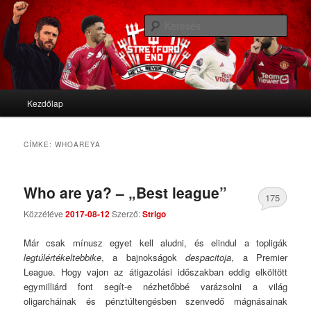
We'll never die
Kere
Stretford End
Fő menü
Kezdőlap
Tovább az elsődleges tartalomra
Tovább a másodlagos tartalomra
CÍMKE:
WHOAREYA
Who are ya? – „Best league”
175
Közzétéve
2017-08-12
Szerző:
Strigo
Comments
Már csak mínusz egyet kell aludni, és elindul a topligák
legtúlértékeltebbike
, a bajnokságok
despacitoja
, a Premier
League. Hogy vajon az átigazolási időszakban eddig elköltött
egymilliárd font segít-e nézhetőbbé varázsolni a világ
oligarcháinak és pénztúltengésben szenvedő mágnásainak