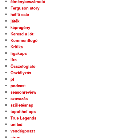
élménybeszámoló
Ferguson story
hétfő este
játék
képregény
Keresd a jót!
Kommentfogó
Kritika
ligakups
líra
Összefoglaló
Osztályzás
pl
podcast
seasonreview
szavazás
születésnap
topoftheflops
True Legends
united
vendégposzt
vírus