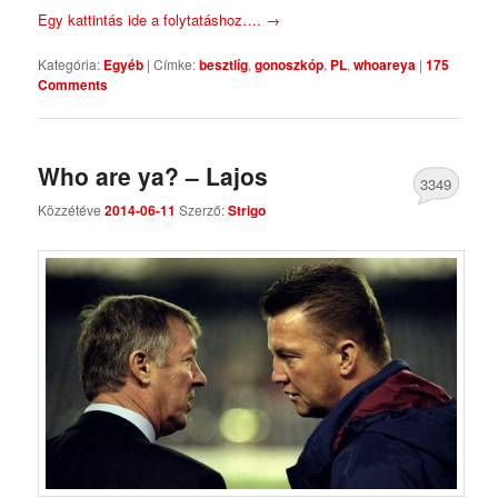
Egy kattintás ide a folytatáshoz….
→
Kategória:
Egyéb
|
Címke:
besztlíg
,
gonoszkóp
,
PL
,
whoareya
|
175
Comments
Who are ya? – Lajos
3349
Közzétéve
2014-06-11
Szerző:
Strigo
Comments