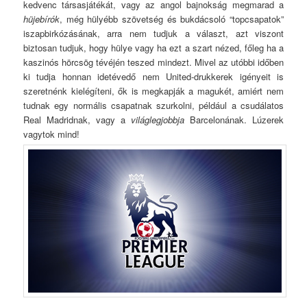
kedvenc társasjátékát, vagy az angol bajnokság megmarad a
hüjebírók
, még hülyébb szövetség és bukdácsoló “topcsapatok”
iszapbirkózásának, arra nem tudjuk a választ, azt viszont
biztosan tudjuk, hogy hülye vagy ha ezt a szart nézed, főleg ha a
kaszinós hörcsög tévéjén teszed mindezt. Mivel az utóbbi időben
ki tudja honnan idetévedő nem United-drukkerek igényeit is
szeretnénk kielégíteni, ők is megkapják a magukét, amiért nem
tudnak egy normális csapatnak szurkolni, például a csudálatos
Real Madridnak, vagy a
világlegjobbja
Barcelonának. Lúzerek
vagytok mind!