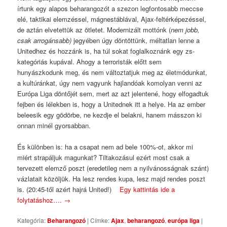
írtunk egy alapos beharangozót a szezon legfontosabb meccse
elé, taktikai elemzéssel, mágnestáblával, Ajax-feltérképezéssel,
de aztán elvetettük az ötletet. Modernizált mottónk (
nem jobb,
csak arrogánsabb)
jegyében úgy döntöttünk, méltatlan lenne a
Unitedhez és hozzánk is, ha túl sokat foglalkoznánk egy zs-
kategóriás kupával. Ahogy a terroristák előtt sem
hunyászkodunk meg, és nem változtatjuk meg az életmódunkat,
a kultúránkat, úgy nem vagyunk hajlandóak komolyan venni az
Európa Liga döntőjét sem, mert az azt jelentené, hogy elfogadtuk
fejben és lélekben is, hogy a Unitednek itt a helye. Ha az ember
beleesik egy gödörbe, ne kezdje el belakni, hanem másszon ki
onnan minél gyorsabban.
És különben is: ha a csapat nem ad bele 100%-ot, akkor mi
miért strapáljuk magunkat? Tiltakozásul ezért most csak a
tervezett elemző poszt (eredetileg nem a nyilvánosságnak szánt)
vázlatait közöljük. Ha lesz rendes kupa, lesz majd rendes poszt
is. (20:45-től azért hajrá United!)
Egy kattintás ide a
folytatáshoz….
→
Kategória:
Beharangozó
|
Címke:
Ajax
,
beharangozó
,
európa liga
|