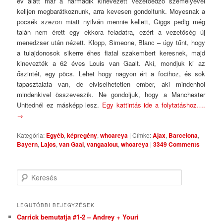
év alatt már a harmadik kinevezett vezetőedző személyével
kelljen megbarátkoznunk, arra kevesen gondoltunk. Moyesnak a
pocsék szezon miatt nyilván mennie kellett, Giggs pedig még
talán nem érett egy ekkora feladatra, ezért a vezetőség új
menedzser után nézett. Klopp, Simeone, Blanc – úgy tűnt, hogy
a tulajdonosok sikerre éhes fiatal szakembert keresnek, majd
kinevezték a 62 éves Louis van Gaalt. Aki, mondjuk ki az
őszintét, egy pöcs. Lehet hogy nagyon ért a focihoz, és sok
tapasztalata van, de elviselhetetlen ember, aki mindenhol
mindenkivel összeveszik. Ne gondoljuk, hogy a Manchester
Unitednél ez másképp lesz.
Egy kattintás ide a folytatáshoz….
→
Kategória:
Egyéb
,
képregény
,
whoareya
|
Címke:
Ajax
,
Barcelona
,
Bayern
,
Lajos
,
van Gaal
,
vangaalout
,
whoareya
|
3349 Comments
Keresés
LEGUTÓBBI BEJEGYZÉSEK
Carrick bemutatja #1-2 – Andrey + Youri