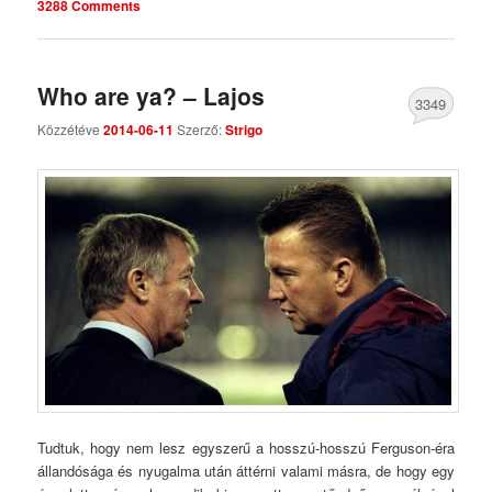
3288 Comments
Who are ya? – Lajos
3349
Közzétéve
2014-06-11
Szerző:
Strigo
Comments
Tudtuk, hogy nem lesz egyszerű a hosszú-hosszú Ferguson-éra
állandósága és nyugalma után áttérni valami másra, de hogy egy