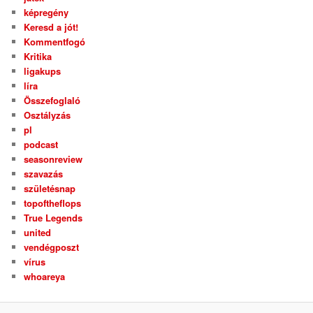
képregény
Keresd a jót!
Kommentfogó
Kritika
ligakups
líra
Összefoglaló
Osztályzás
pl
podcast
seasonreview
szavazás
születésnap
topoftheflops
True Legends
united
vendégposzt
vírus
whoareya