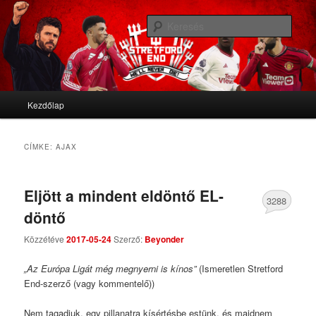
We'll never die
Kere
Stretford End
Fő menü
Kezdőlap
Tovább az elsődleges tartalomra
Tovább a másodlagos tartalomra
CÍMKE:
AJAX
Eljött a mindent eldöntő EL-
3288
döntő
Comments
Közzétéve
2017-05-24
Szerző:
Beyonder
„Az Európa Ligát még megnyerni is kínos”
(Ismeretlen Stretford
End-szerző (vagy kommentelő))
Nem tagadjuk, egy pillanatra kísértésbe estünk, és majdnem