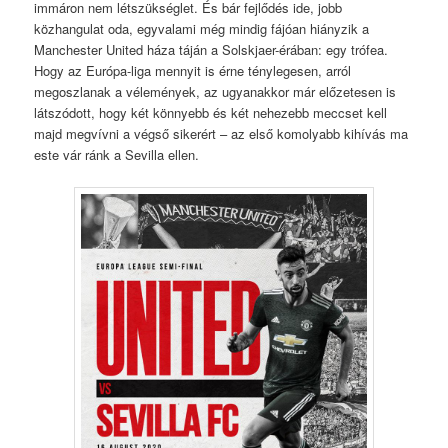
immáron nem létszükséglet. És bár fejlődés ide, jobb
közhangulat oda, egyvalami még mindig fájóan hiányzik a
Manchester United háza táján a Solskjaer-érában: egy trófea.
Hogy az Európa-liga mennyit is érne ténylegesen, arról
megoszlanak a vélemények, az ugyanakkor már előzetesen is
látszódott, hogy két könnyebb és két nehezebb meccset kell
majd megvívni a végső sikerért – az első komolyabb kihívás ma
este vár ránk a Sevilla ellen.