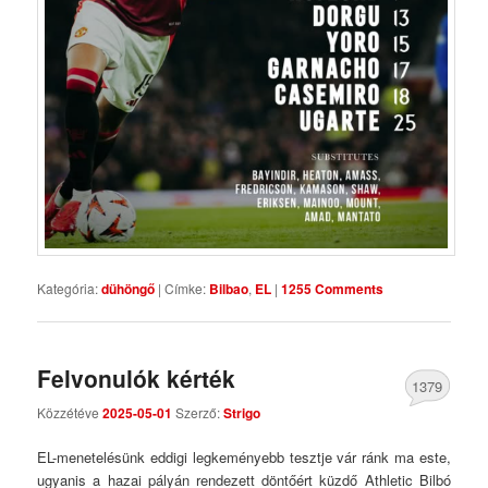
Kategória:
dühöngő
|
Címke:
Bilbao
,
EL
|
1255 Comments
Felvonulók kérték
1379
Közzétéve
2025-05-01
Szerző:
Strigo
Comments
EL-menetelésünk eddigi legkeményebb tesztje vár ránk ma este,
ugyanis a hazai pályán rendezett döntőért küzdő Athletic Bilbó