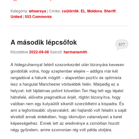
Kategória:
whoareya
|
Címke:
csütörtök
,
EL
,
Moldova
,
Sheriff
,
United
|
553 Comments
A második lépcsőfok
577
Közzétéve
2022-09-08
Szerző:
harmansmith
Comments
A hidegzuhannyal felérő szezonkezdet után bizonyára kevesen
gondolták volna, hogy szeptember elejére – addigra már két
rangadóval a hátunk mögött – alapvetően pozitív és optimista
lesz a hangulat Manchester vörösebbik felén. Márpedig ez a
helyzet: két fájdalmas pofont követően Ten Hag tett egy lépést
hátrafelé, elővette pragmatikus énjét, rögtön bizonyítva, hogy
valóban nem egy kutyaütőt sikerült szerződtetni a kispadra. És
ami a legfontosabb: olyasvalakit, aki hajlandó volt feladni a saját
elveiből annak érdekében, hogy idomuljon valamelyest a keret
képességeihez. Ennek lett az eredménye a zsinórban hozott
négy győzelem, amire szomorúan rég volt példa utoljára.