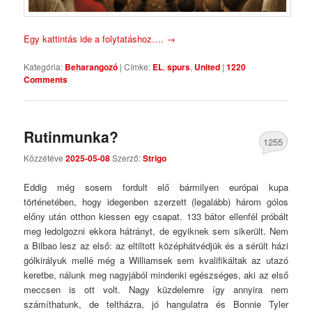
Egy kattintás ide a folytatáshoz….
→
Kategória:
Beharangozó
|
Címke:
EL
,
spurs
,
United
|
1220
Comments
Rutinmunka?
1255
Közzétéve
2025-05-08
Szerző:
Strigo
Comments
Eddig még sosem fordult elő bármilyen európai kupa
történetében, hogy idegenben szerzett (legalább) három gólos
előny után otthon kiessen egy csapat. 133 bátor ellenfél próbált
meg ledolgozni ekkora hátrányt, de egyiknek sem sikerült. Nem
a Bilbao lesz az első: az eltiltott középhátvédjük és a sérült házi
gólkirályuk mellé még a Williamsek sem kvalifikáltak az utazó
keretbe, nálunk meg nagyjából mindenki egészséges, aki az első
meccsen is ott volt. Nagy küzdelemre így annyira nem
számíthatunk, de teltházra, jó hangulatra és Bonnie Tyler