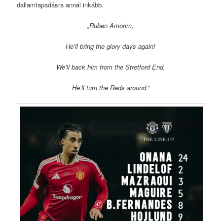
dallamtapadásra annál inkább.
„Ruben Amorim,
He’ll bring the glory days again!
We’ll back him from the Stretford End,
He’ll turn the Reds around.”