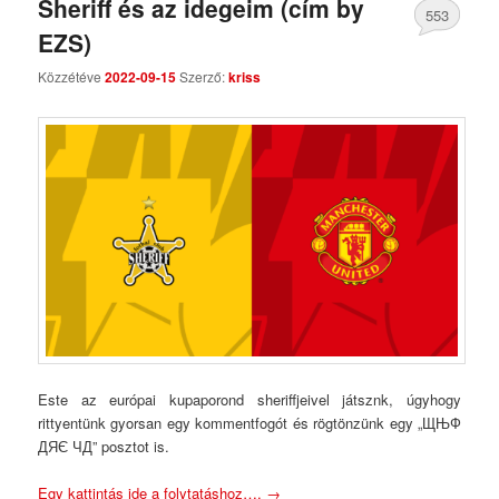
Sheriff és az idegeim (cím by
553
EZS)
Comments
Közzétéve
2022-09-15
Szerző:
kriss
Este az európai kupaporond sheriffjeivel játsznk, úgyhogy
rittyentünk gyorsan egy kommentfogót és rögtönzünk egy „ЩЊФ
ДЯЄ ЧД” posztot is.
Egy kattintás ide a folytatáshoz….
→