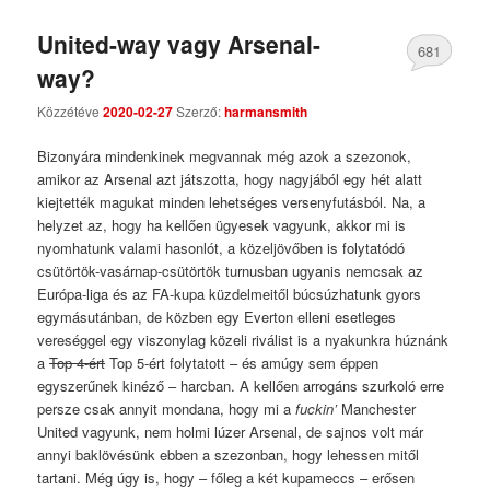
United-way vagy Arsenal-
681
way?
Comments
Közzétéve
2020-02-27
Szerző:
harmansmith
Bizonyára mindenkinek megvannak még azok a szezonok,
amikor az Arsenal azt játszotta, hogy nagyjából egy hét alatt
kiejtették magukat minden lehetséges versenyfutásból. Na, a
helyzet az, hogy ha kellően ügyesek vagyunk, akkor mi is
nyomhatunk valami hasonlót, a közeljövőben is folytatódó
csütörtök-vasárnap-csütörtök turnusban ugyanis nemcsak az
Európa-liga és az FA-kupa küzdelmeitől búcsúzhatunk gyors
egymásutánban, de közben egy Everton elleni esetleges
vereséggel egy viszonylag közeli riválist is a nyakunkra húznánk
a
Top 4-ért
Top 5-ért folytatott – és amúgy sem éppen
egyszerűnek kinéző – harcban. A kellően arrogáns szurkoló erre
persze csak annyit mondana, hogy mi a
fuckin’
Manchester
United vagyunk, nem holmi lúzer Arsenal, de sajnos volt már
annyi baklövésünk ebben a szezonban, hogy lehessen mitől
tartani. Még úgy is, hogy – főleg a két kupameccs – erősen