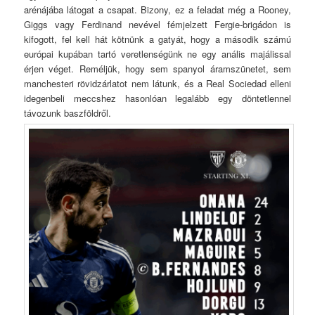
arénájába látogat a csapat. Bizony, ez a feladat még a Rooney,
Giggs vagy Ferdinand nevével fémjelzett Fergie-brigádon is
kifogott, fel kell hát kötnünk a gatyát, hogy a második számú
európai kupában tartó veretlenségünk ne egy anális majálissal
érjen véget. Reméljük, hogy sem spanyol áramszünetet, sem
manchesteri rövidzárlatot nem látunk, és a Real Sociedad elleni
idegenbeli meccshez hasonlóan legalább egy döntetlennel
távozunk baszföldről.