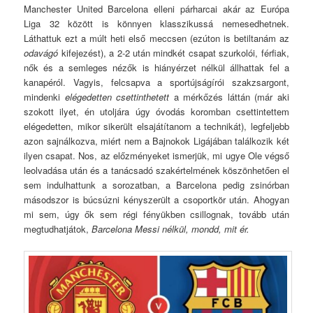
Manchester United Barcelona elleni párharcai akár az Európa
Liga 32 között is könnyen klasszikussá nemesedhetnek.
Láthattuk ezt a múlt heti első meccsen (ezúton is betiltanám az
odavágó
kifejezést), a 2-2 után mindkét csapat szurkolói, férfiak,
nők és a semleges nézők is hiányérzet nélkül állhattak fel a
kanapéról. Vagyis, felcsapva a sportújságírói szakzsargont,
mindenki
elégedetten csettinthetett
a mérkőzés láttán (már aki
szokott ilyet, én utoljára úgy óvodás koromban csettintettem
elégedetten, mikor sikerült elsajátítanom a technikát), legfeljebb
azon sajnálkozva, miért nem a Bajnokok Ligájában találkozik két
ilyen csapat. Nos, az előzményeket ismerjük, mi ugye Ole végső
leolvadása után és a tanácsadó szakértelmének köszönhetően el
sem indulhattunk a sorozatban, a Barcelona pedig zsinórban
másodszor is búcsúzni kényszerült a csoportkör után. Ahogyan
mi sem, úgy ők sem régi fényükben csillognak, tovább után
megtudhatjátok,
Barcelona Messi nélkül, mondd, mit ér.