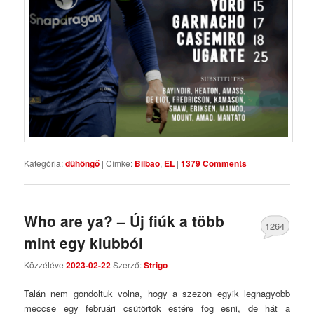
Kategória:
dühöngő
|
Címke:
Bilbao
,
EL
|
1379 Comments
Who are ya? – Új fiúk a több
1264
mint egy klubból
Comments
Közzétéve
2023-02-22
Szerző:
Strigo
Talán nem gondoltuk volna, hogy a szezon egyik legnagyobb
meccse egy februári csütörtök estére fog esni, de hát a