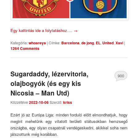
Egy kattintás ide a folytatáshoz….
→
Kategória:
whoareya
|
Címke:
Barcelona
,
de jong
,
EL
,
United
,
Xavi
|
1264 Comments
Sugardaddy, lézervitorla,
900
olajbogyók (és egy kis
Comments
Nicosia – Man Utd)
Közzétéve
2022-10-06
Szerző:
kriss
Ezért jó az Európa Liga: minden forduló előtt elmondhatjuk, hogy
megint mehetünk egy vitatott területi státusokban hemzsegő
országba, egy olyan csapatnál vendégeskedni, akikkel soha nem
játszottunk még korábban.