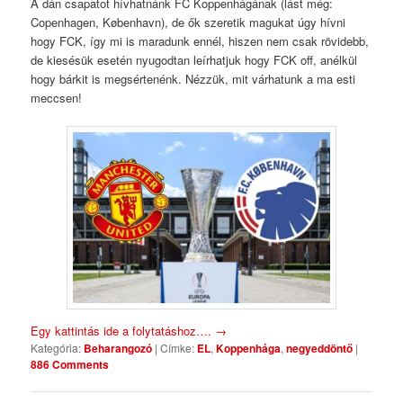
A dán csapatot hívhatnánk FC Koppenhágának (lást még:
Copenhagen, København), de ők szeretik magukat úgy hívni
hogy FCK, így mi is maradunk ennél, hiszen nem csak rövidebb,
de kiesésük esetén nyugodtan leírhatjuk hogy FCK off, anélkül
hogy bárkit is megsértenénk. Nézzük, mit várhatunk a ma esti
meccsen!
Egy kattintás ide a folytatáshoz….
→
Kategória:
Beharangozó
|
Címke:
EL
,
Koppenhága
,
negyeddöntő
|
886 Comments