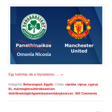
Egy kattintás ide a folytatáshoz….
→
Kategória:
Beharangozó
,
Egyéb
|
Címke:
ciprióta
,
ciprus
,
cyprus
,
EL
,
mármegintcsütörtökestevan
,
öttöröknekötgörögnekösszesenhánykezevan
|
900 Comments