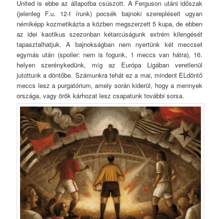
United is ebbe az állapotba csúszott. A Ferguson utáni időszak
(jelenleg F.u. 12-t írunk) pocsék bajnoki szerepléseit ugyan
némiképp kozmetikázta a közben megszerzett 5 kupa, de ebben
az idei kaotikus szezonban kétarcúságunk extrém kilengését
tapasztalhatjuk. A bajnokságban nem nyertünk két meccset
egymás után (spoiler: nem is fogunk, 1 meccs van hátra), 16.
helyen szerénykedünk, míg az Európa Ligában veretlenül
jutottunk a döntőbe. Számunkra tehát ez a mai, mindent ELdöntő
meccs lesz a purgatórium, amely során kiderül, hogy a mennyek
országa, vagy örök kárhozat lesz csapatunk további sorsa.