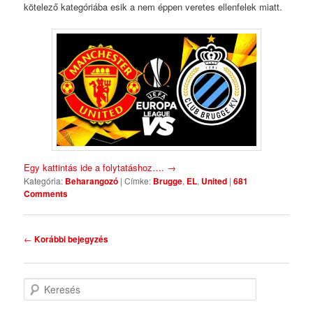
kötelező kategóriába esik a nem éppen veretes ellenfelek miatt.
Egy kattintás ide a folytatáshoz….
→
Kategória:
Beharangozó
|
Címke:
Brugge
,
EL
,
United
|
681
Comments
Bejegyzés navigáció
←
Korábbi bejegyzés
Keresés