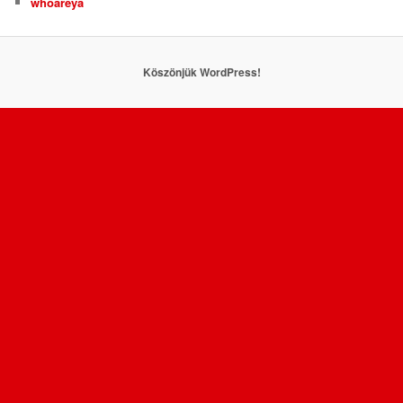
whoareya
Köszönjük WordPress!