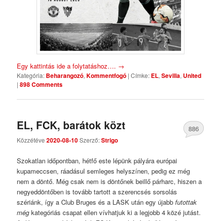
Egy kattintás ide a folytatáshoz….
→
Kategória:
Beharangozó
,
Kommentfogó
|
Címke:
EL
,
Sevilla
,
United
|
898 Comments
EL, FCK, barátok közt
886
Közzétéve
2020-08-10
Szerző:
Strigo
Comments
Szokatlan időpontban, hétfő este lépünk pályára európai
kupameccsen, ráadásul semleges helyszínen, pedig ez még
nem a döntő. Még csak nem is döntőnek beillő párharc, hiszen a
negyeddöntőben is tovább tartott a szerencsés sorsolás
szériánk, így a Club Bruges és a LASK után egy újabb
futottak
még
kategóriás csapat ellen vívhatjuk ki a legjobb 4 közé jutást.