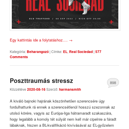
Egy kattintás ide a folytatáshoz….
→
Kategória:
Beharangozó
|
Címke:
EL
,
Real Sociedad
|
577
Comments
Poszttraumás stressz
898
Közzétéve
2020-08-16
Szerző:
harmansmith
Comments
A kiváló bajnoki hajrának köszönhetően szerencsére úgy
fordulhattunk rá ennek a szerencsétlenül hosszú szezonnak az
utolsó körére, vagyis az Európa-liga hátramaradt szakaszára,
hogy legalább a komoly tét súlyát nem kell már cipelnie a fáradt
lábaknak, hiszen a BL-kvalifikáció kivívásával az EL-győzelem