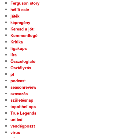
Ferguson story
hétfő este
játék
képregény
Keresd a jót!
Kommentfogó
Kritika
ligakups
líra
Összefoglaló
Osztályzás
pl
podcast
seasonreview
szavazás
születésnap
topoftheflops
True Legends
united
vendégposzt
vírus