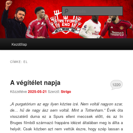
We'll never die
Kere
Stretford End
Fő menü
Kezdőlap
Tovább az elsődleges tartalomra
Tovább a másodlagos tartalomra
CÍMKE:
EL
A végítélet napja
1220
Közzétéve
2025-05-21
Szerző:
Strigo
Comments
„A purgatórium az egy ilyen köztes izé. Nem voltál nagyon szar,
de… hű de nagy ász sem voltál. Mint a Tottenham.”
Évek óta
visszatérő duma ez a Spurs elleni meccsek előtt, és az In
Bruges filmből származó frappáns idézet általában meg is állta a
helyét. Csak közben azt nem vettük észre, hogy szép lassan a