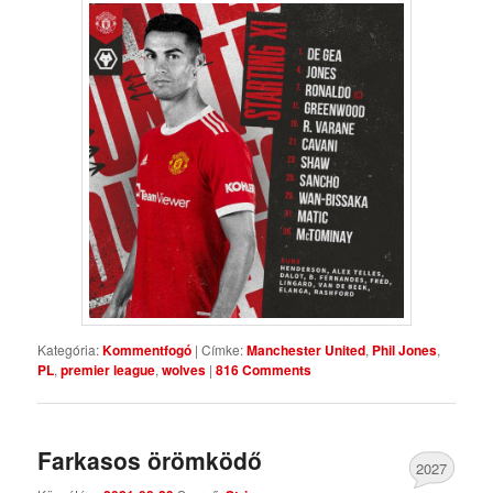
Kategória:
Kommentfogó
|
Címke:
Manchester United
,
Phil Jones
,
PL
,
premier league
,
wolves
|
816 Comments
Farkasos örömködő
2027