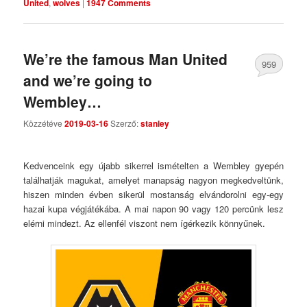
United
,
wolves
|
1947 Comments
We’re the famous Man United
959
and we’re going to
Comments
Wembley…
Közzétéve
2019-03-16
Szerző:
stanley
Kedvenceink egy újabb sikerrel ismételten a Wembley gyepén
találhatják magukat, amelyet manapság nagyon megkedveltünk,
hiszen minden évben sikerül mostanság elvándorolni egy-egy
hazai kupa végjátékába. A mai napon 90 vagy 120 percünk lesz
elérni mindezt. Az ellenfél viszont nem ígérkezik könnyűnek.