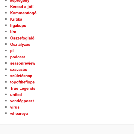
képregény
Keresd a jót!
Kommentfogó
Kritika
ligakups
líra
Összefoglaló
Osztályzás
pl
podcast
seasonreview
szavazás
születésnap
topoftheflops
True Legends
united
vendégposzt
vírus
whoareya