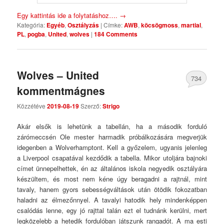
Egy kattintás ide a folytatáshoz….
→
Kategória:
Egyéb
,
Osztályzás
|
Címke:
AWB
,
köcsögmoss
,
martial
,
PL
,
pogba
,
United
,
wolves
|
184 Comments
Wolves – United
734
kommentmágnes
Comments
Közzétéve
2019-08-19
Szerző:
Strigo
Akár elsők is lehetünk a tabellán, ha a második forduló
zárómeccsén Ole mester harmadik próbálkozására megverjük
idegenben a Wolverhamptont. Kell a győzelem, ugyanis jelenleg
a Liverpool csapatával kezdődik a tabella. Mikor utoljára bajnoki
címet ünnepelhettek, én az általános iskola negyedik osztályára
készültem, és most nem kéne úgy beragadni a rajtnál, mint
tavaly, hanem gyors sebességváltások után ötödik fokozatban
haladni az élmezőnnyel. A tavalyi hatodik hely mindenképpen
csalódás lenne, egy jó rajttal talán ezt el tudnánk kerülni, mert
legközelebb a hetedik fordulóban játszunk rangadót. A ma esti