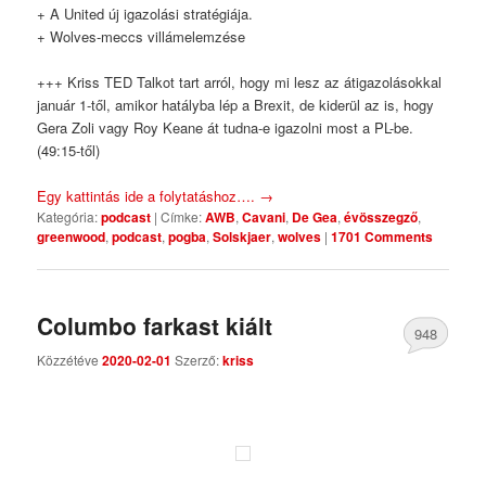
+ A United új igazolási stratégiája.
+ Wolves-meccs villámelemzése
+++ Kriss TED Talkot tart arról, hogy mi lesz az átigazolásokkal
január 1-től, amikor hatályba lép a Brexit, de kiderül az is, hogy
Gera Zoli vagy Roy Keane át tudna-e igazolni most a PL-be.
(49:15-től)
Egy kattintás ide a folytatáshoz….
→
Kategória:
podcast
|
Címke:
AWB
,
Cavani
,
De Gea
,
évösszegző
,
greenwood
,
podcast
,
pogba
,
Solskjaer
,
wolves
|
1701 Comments
Columbo farkast kiált
948
Közzétéve
2020-02-01
Szerző:
kriss
Comments