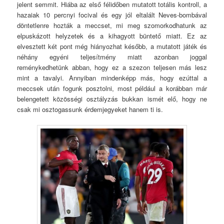
jelent semmit. Hiába az első félidőben mutatott totális kontroll, a
hazaiak 10 percnyi focival és egy jól eltalált Neves-bombával
döntetlenre hozták a meccset, mi meg szomorkodhatunk az
elpuskázott helyzetek és a kihagyott büntető miatt. Ez az
elvesztett két pont még hiányozhat később, a mutatott játék és
néhány egyéni teljesítmény miatt azonban joggal
reménykedhetünk abban, hogy ez a szezon teljesen más lesz
mint a tavalyi. Annyiban mindenképp más, hogy ezúttal a
meccsek után fogunk posztolni, most például a korábban már
belengetett közösségi osztályzás bukkan ismét elő, hogy ne
csak mi osztogassunk érdemjegyeket hanem ti is.