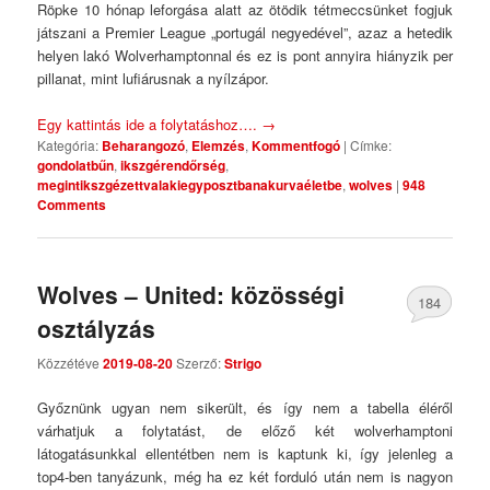
Röpke 10 hónap leforgása alatt az ötödik tétmeccsünket fogjuk
játszani a Premier League „portugál negyedével”, azaz a hetedik
helyen lakó Wolverhamptonnal és ez is pont annyira hiányzik per
pillanat, mint lufiárusnak a nyílzápor.
Egy kattintás ide a folytatáshoz….
→
Kategória:
Beharangozó
,
Elemzés
,
Kommentfogó
|
Címke:
gondolatbűn
,
ikszgérendőrség
,
megintikszgézettvalakiegyposztbanakurvaéletbe
,
wolves
|
948
Comments
Wolves – United: közösségi
184
osztályzás
Comments
Közzétéve
2019-08-20
Szerző:
Strigo
Győznünk ugyan nem sikerült, és így nem a tabella éléről
várhatjuk a folytatást, de előző két wolverhamptoni
látogatásunkkal ellentétben nem is kaptunk ki, így jelenleg a
top4-ben tanyázunk, még ha ez két forduló után nem is nagyon