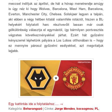
meccsel indítjuk az áprilist, de hát a hónap menetrendje amúgy
is úgy néz ki hogy Wolves, Barcelona, West Ham, Barcelona,
Everton, Manchester City, Chelsea. Solskjaer legyen a talpán,
aki ebben a négy hétben kitalál valamiféle rotációt, hiszen a BL-
helyekért folytatott harc résztvevőit lassan már csak
gólkülönbség választja el egymástól, így bármilyen pontvesztés
végzetes következményekkel járhat. Ezért hát győzelmi
kényszerrel léphetünk pályára a Los Lobos otthonában is – hogy
ez mennyire párosul győzelmi esélyekkel, azt megvitatjuk
lejjebb.
Egy kattintás ide a folytatáshoz….
→
Kategória:
Beharangozó
|
Címke:
Jorge Mendes
,
kocsogmou
,
PL
,