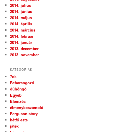
2014. július
2014. június
2014. május
2014. április
2014. március
2014. február
2014. január
2013. december
2013. november
KATEGÓRIÁK
7ok
Beharangozó
dühöngő
Egyéb
Elemzés
élménybeszámoló
Ferguson story
hétfő este
játék