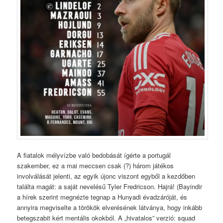
A fiatalok mélyvízbe való bedobását ígérte a portugál
szakember, ez a mai meccsen csak (?) három játékos
involválását jelenti, az egyik újonc viszont egyből a kezdőben
találta magát: a saját nevelésű Tyler Fredricson. Hajrá! (Bayindir
a hírek szerint megnézte tegnap a Hunyadi évadzáróját, és
annyira megviselte a törökök elverésének látványa, hogy inkább
betegszabit kért mentális okokból. A „hivatalos” verzió: squad