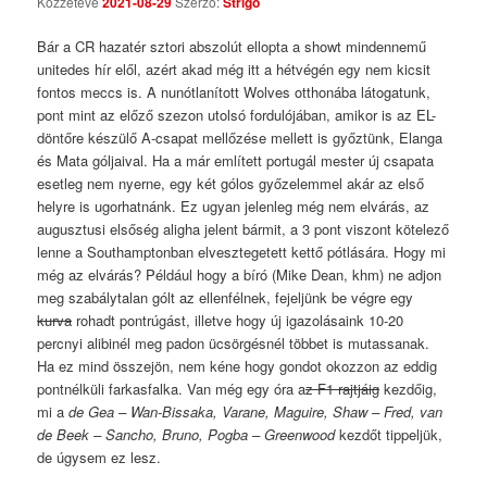
Közzétéve
2021-08-29
Szerző:
Strigo
Comments
Bár a CR hazatér sztori abszolút ellopta a showt mindennemű
unitedes hír elől, azért akad még itt a hétvégén egy nem kicsit
fontos meccs is. A nunótlanított Wolves otthonába látogatunk,
pont mint az előző szezon utolsó fordulójában, amikor is az EL-
döntőre készülő A-csapat mellőzése mellett is győztünk, Elanga
és Mata góljaival. Ha a már említett portugál mester új csapata
esetleg nem nyerne, egy két gólos győzelemmel akár az első
helyre is ugorhatnánk. Ez ugyan jelenleg még nem elvárás, az
augusztusi elsőség aligha jelent bármit, a 3 pont viszont kötelező
lenne a Southamptonban elvesztegetett kettő pótlására. Hogy mi
még az elvárás? Például hogy a bíró (Mike Dean, khm) ne adjon
meg szabálytalan gólt az ellenfélnek, fejeljünk be végre egy
kurva
rohadt pontrúgást, illetve hogy új igazolásaink 10-20
percnyi alibinél meg padon ücsörgésnél többet is mutassanak.
Ha ez mind összejön, nem kéne hogy gondot okozzon az eddig
pontnélküli farkasfalka. Van még egy óra a
z F1 rajtjáig
kezdőig,
mi a
de Gea – Wan-Bissaka, Varane, Maguire, Shaw – Fred, van
de Beek – Sancho, Bruno, Pogba – Greenwood
kezdőt tippeljük,
de úgysem ez lesz.