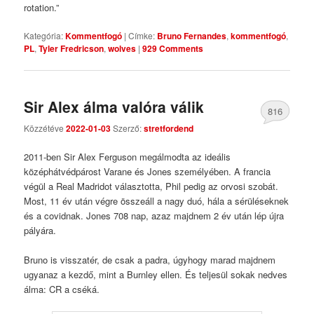
rotation.”
Kategória:
Kommentfogó
|
Címke:
Bruno Fernandes
,
kommentfogó
,
PL
,
Tyler Fredricson
,
wolves
|
929 Comments
Sir Alex álma valóra válik
816
Közzétéve
2022-01-03
Szerző:
stretfordend
Comments
2011-ben Sir Alex Ferguson megálmodta az ideális
középhátvédpárost Varane és Jones személyében. A francia
végül a Real Madridot választotta, Phil pedig az orvosi szobát.
Most, 11 év után végre összeáll a nagy duó, hála a sérüléseknek
és a covidnak. Jones 708 nap, azaz majdnem 2 év után lép újra
pályára.
Bruno is visszatér, de csak a padra, úgyhogy marad majdnem
ugyanaz a kezdő, mint a Burnley ellen. És teljesül sokak nedves
álma: CR a cséká.