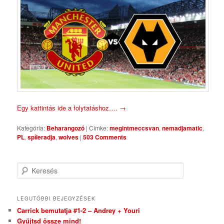
Egy kattintás ide a folytatáshoz….
→
Kategória:
Beharangozó
|
Címke:
megintmeccsvan
,
nemadjamatic
,
PL
,
spíleradja
,
wolves
|
503 Comments
Keresés
LEGUTÓBBI BEJEGYZÉSEK
Carrick bemutatja #1-2 – Andrey + Youri
Gyűjtsd össze mind!