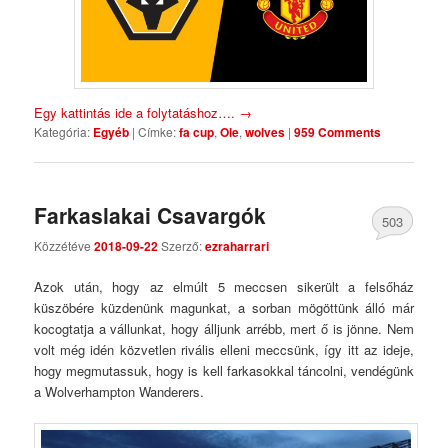
Egy kattintás ide a folytatáshoz….
→
Kategória:
Egyéb
|
Címke:
fa cup
,
Ole
,
wolves
|
959 Comments
Farkaslakai Csavargók
503
Közzétéve
2018-09-22
Szerző:
ezraharrari
Comments
Azok után, hogy az elmúlt 5 meccsen sikerült a felsőház
küszöbére küzdenünk magunkat, a sorban mögöttünk álló már
kocogtatja a vállunkat, hogy álljunk arrébb, mert ő is jönne. Nem
volt még idén közvetlen rivális elleni meccsünk, így itt az ideje,
hogy megmutassuk, hogy is kell farkasokkal táncolni, vendégünk
a Wolverhampton Wanderers.