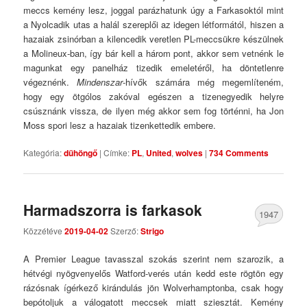
meccs kemény lesz, joggal parázhatunk úgy a Farkasoktól mint
a Nyolcadik utas a halál szereplői az idegen létformától, hiszen a
hazaiak zsinórban a kilencedik veretlen PL-meccsükre készülnek
a Molineux-ban, így bár kell a három pont, akkor sem vetnénk le
magunkat egy panelház tizedik emeletéről, ha döntetlenre
végeznénk.
Mindenszar
-hívők számára még megemlíteném,
hogy egy ötgólos zakóval egészen a tizenegyedik helyre
csúsznánk vissza, de ilyen még akkor sem fog történni, ha Jon
Moss spori lesz a hazaiak tizenkettedik embere.
Kategória:
dühöngő
|
Címke:
PL
,
United
,
wolves
|
734 Comments
Harmadszorra is farkasok
1947
Közzétéve
2019-04-02
Szerző:
Strigo
Comments
A Premier League tavasszal szokás szerint nem szarozik, a
hétvégi nyögvenyelős Watford-verés után kedd este rögtön egy
rázósnak ígérkező kirándulás jön Wolverhamptonba, csak hogy
bepótoljuk a válogatott meccsek miatt sziesztát. Kemény