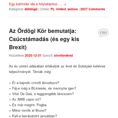
Egy kattintás ide a folytatáshoz….
→
Kategória:
dühöngő
|
Címke:
PL
,
United
,
wolves
|
2027 Comments
Az Ördögi Kör bemutatja:
1701
Csúcstámadás (és egy kis
Comments
Brexit)
Közzétéve
2020-12-31
Szerző:
stretfordend
Az év utolsó adásában értékeljük az évet és Solskjaer kétéves
teljesítményét. Témák még:
+ Ér a bajnoki címről álmodozni?
+ Fáj-e még a BL-kiesés, és mennyire igen?
+ Vita! De Gea, a leggyengébb láncszem?
+ Az AWB vajon mi?
+ És már megint: Pogba.
+ Mikor romlik el Bruno?
+ Kell-e bevásárolni januárban?