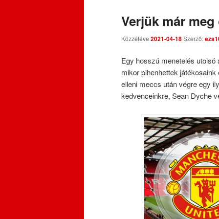
Verjük már meg 
Közzétéve
2021-04-18
Szerző:
ezs1
Egy hosszú menetelés utolsó á
mikor pihenhettek játékosaink 
elleni meccs után végre egy il
kedvenceinkre, Sean Dyche ver