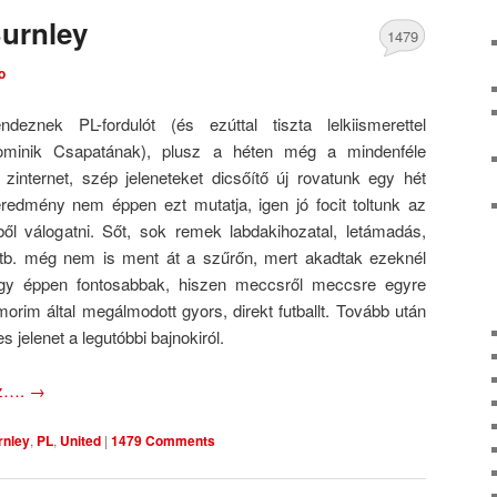
Burnley
1479
o
Comments
znek PL-fordulót (és ezúttal tiszta lelkiismerettel
ominik Csapatának), plusz a héten még a mindenféle
 zinternet, szép jeleneteket dicsőítő új rovatunk egy hét
redmény nem éppen ezt mutatja, igen jó focit toltunk az
ből válogatni. Sőt, sok remek labdakihozatal, letámadás,
stb. még nem is ment át a szűrőn, mert akadtak ezeknél
y éppen fontosabbak, hiszen meccsről meccsre egyre
orim által megálmodott gyors, direkt futballt. Tovább után
 jelenet a legutóbbi bajnokiról.
oz….
→
rnley
,
PL
,
United
|
1479 Comments