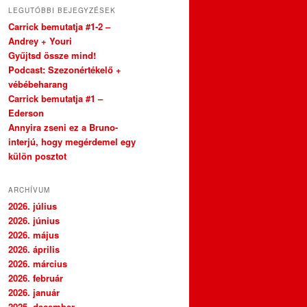
LEGUTÓBBI BEJEGYZÉSEK
Carrick bemutatja #1-2 –
Andrey + Youri
Gyűjtsd össze mind!
Podcast: Szezonértékelő +
vébébeharang
Carrick bemutatja #1 –
Ederson
Annyira zseni ez a Bruno-
interjú, hogy megérdemel egy
külön posztot
ARCHÍVUM
2026. július
2026. június
2026. május
2026. április
2026. március
2026. február
2026. január
2025. december