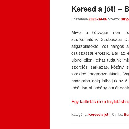
Keresd a jót! – 
Közzétéve
2025-09-06
Szerző:
Strig
Mivel a hétvégén nem rende
szurkolhatunk Szoboszlai D
átigazolásoktól volt hangos a
csúszással érkezik. Bár az e
újonc ellen, tehát tudtunk mi
szerelés, sarkazás, kötény, 
szexibb megmozdulások. Vag
hosszabb ideig láthatjuk az Am
tehát ismét néhány emlékezetes
Egy kattintás ide a folytatásh
Kategória:
Keresd a jót!
|
Címke:
Bu