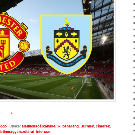
oz….
→
ogó
|
Címke:
alatinokacétkánakejtik
,
beharang
,
Burnley
,
címerek
,
atinmagyarszótárat
,
intersum
,