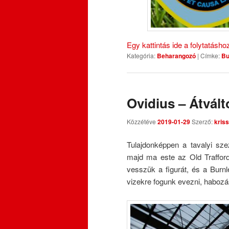
Egy kattintás ide a folytatásh
Kategória:
Beharangozó
|
Címke:
Bu
Ovidius – Átvál
Közzétéve
2019-01-29
Szerző:
kriss
Tulajdonképpen a tavalyi sze
majd ma este az Old Traffordr
vesszük a figurát, és a Burnl
vizekre fogunk evezni, habozás