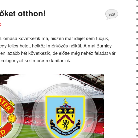
őket otthon!
929
0
Comments
llomása következik ma, hiszen már idejét sem tudjuk,
egy teljes hetet, hétközi mérkőzés nélkül. A mai Burnley
yen lazább hét következik, de előtte még nehéz feladat vár
őlegényeit kell móresre tanítaniuk.