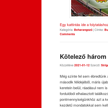
Egy kattintás ide a folytatásh
Kategória:
Beharangozó
|
Címke:
Bu
Comments
Kötelező három 
Közzétéve
2021-01-12
Szerző:
Strig
Még szinte fel sem ébredtünk a
második félidejéből, máris úja
keretein belül, ráadásul nem i
fordulóból elhalasztott találko
pontmennyiségünkhöz azt a képz
kezdetű mondatokkal sem kell