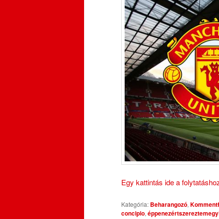
Egy kattintás ide a folytatásh
Kategória:
Beharangozó
,
Kommentf
concipio
,
éppenezértszereztemegyl