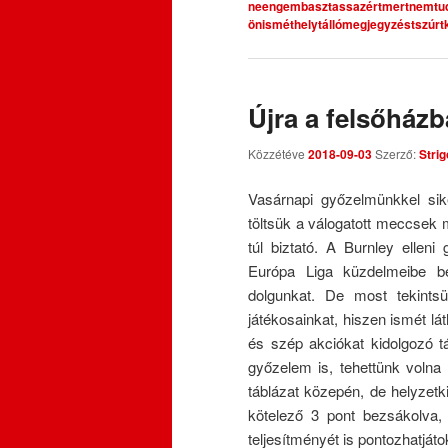
neengembasztassazértmertnemtuds
önisméthelytállómegjegyzéstszú
Újra a felsőházb
Közzétéve
2018-09-03
Szerző:
Strig
Vasárnapi győzelmünkkel sik
töltsük a válogatott meccsek 
túl biztató. A Burnley ellen
Európa Liga küzdelmeibe b
dolgunkat. De most tekintsü
játékosainkat, hiszen ismét lá
és szép akciókat kidolgozó 
győzelem is, tehettünk volna
táblázat közepén, de helyzet
kötelező 3 pont bezsákolva,
teljesítményét is pontozhatjáto