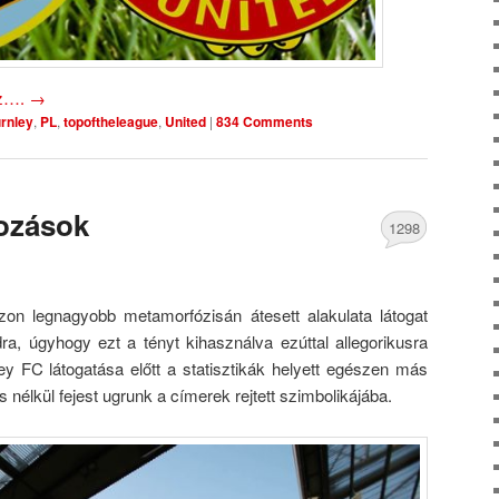
oz….
→
rnley
,
PL
,
topoftheleague
,
United
|
834 Comments
tozások
1298
Comments
zon legnagyobb metamorfózisán átesett alakulata látogat
a, úgyhogy ezt a tényt kihasználva ezúttal allegorikusra
ey FC látogatása előtt a statisztikák helyett egészen más
 nélkül fejest ugrunk a címerek rejtett szimbolikájába.