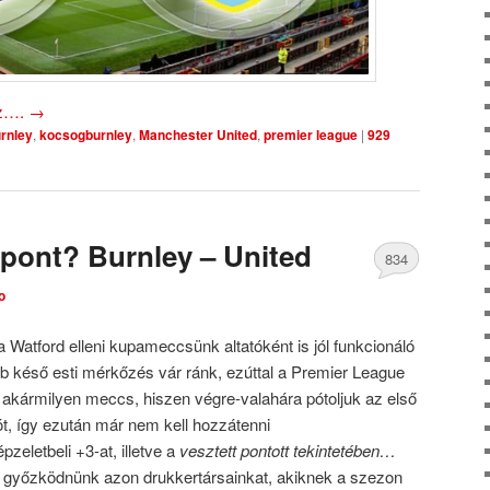
oz….
→
rnley
,
kocsogburnley
,
Manchester United
,
premier league
|
929
pont? Burnley – United
834
o
Comments
 Watford elleni kupameccsünk altatóként is jól funkcionáló
bb késő esti mérkőzés vár ránk, ezúttal a Premier League
s akármilyen meccs, hiszen végre-valahára pótoljuk az első
zót, így ezután már nem kell hozzátenni
eletbeli +3-at, illetve a
vesztett pontott tekintetében…
 győzködnünk azon drukkertársainkat, akiknek a szezon