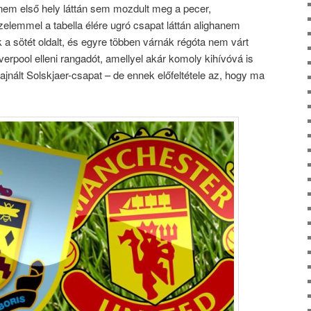
dnem első hely láttán sem mozdult meg a pecer,
elemmel a tabella élére ugró csapat láttán alighanem
a sötét oldalt, és egyre többen várnák régóta nem várt
verpool elleni rangadót, amellyel akár komoly kihívóvá is
sajnált Solskjaer-csapat – de ennek előfeltétele az, hogy ma