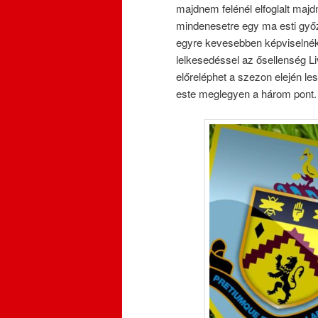
majdnem felénél elfoglalt maj
mindenesetre egy ma esti győz
egyre kevesebben képviselnék 
lelkesedéssel az ősellenség Li
előreléphet a szezon elején le
este meglegyen a három pont.