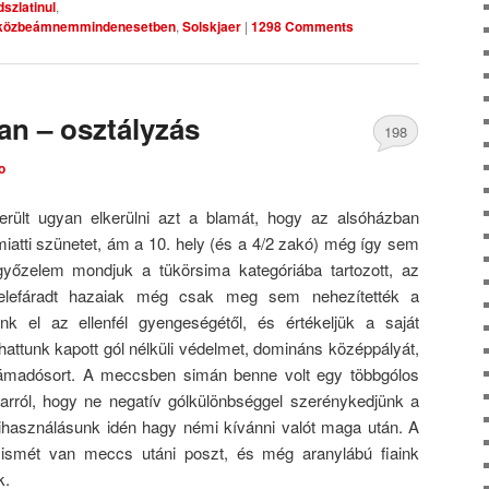
zlatinul
,
rtközbeámnemmindenesetben
,
Solskjaer
|
1298 Comments
an – osztályzás
198
o
Comments
erült ugyan elkerülni azt a blamát, hogy az alsóházban
miatti szünetet, ám a 10. hely (és a 4/2 zakó) még így sem
i győzelem mondjuk a tükörsima kategóriába tartozott, az
elefáradt hazaiak még csak meg sem nehezítették a
nk el az ellenfél gyengeségétől, és értékeljük a saját
thattunk kapott gól nélküli védelmet, domináns középpályát,
támadósort. A meccsben simán benne volt egy többgólos
 arról, hogy ne negatív gólkülönbséggel szerénykedjünk a
kihasználásunk idén hagy némi kívánni valót maga után. A
 ismét van meccs utáni poszt, és még aranylábú fiaink
k.