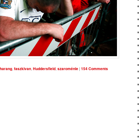
harang
,
faszkivan
,
Huddersfield
,
szaroménle
|
154 Comments