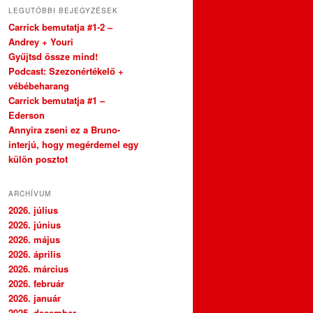
LEGUTÓBBI BEJEGYZÉSEK
Carrick bemutatja #1-2 –
Andrey + Youri
Gyűjtsd össze mind!
Podcast: Szezonértékelő +
vébébeharang
Carrick bemutatja #1 –
Ederson
Annyira zseni ez a Bruno-
interjú, hogy megérdemel egy
külön posztot
ARCHÍVUM
2026. július
2026. június
2026. május
2026. április
2026. március
2026. február
2026. január
2025. december