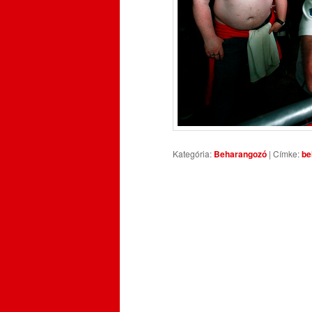
Kategória:
Beharangozó
|
Címke:
be