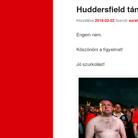
Huddersfield tán
Közzétéve
2018-02-02
Szerző:
ezra
Engem nem.
Köszönöm a figyelmet!
Jó szurkolást!