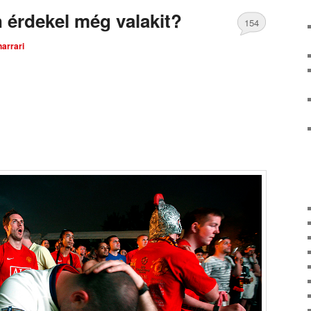
 érdekel még valakit?
154
harrari
Comments