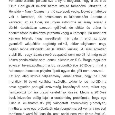
Fernando Santos például ezt annyira megunta, hogy a 2016-os
EB-n Portugáliát inkább három szélső támadóval játszatta, a
Ronaldo – Nani- Quaresma trió szerepelt végig. Egyetlen játékos
volt a keretben, aki hivatalosan is kilencesként kereste a
kenyerét, az az Eder, aki ugyan eldöntötte az arany sorsát a
döntő ráadásában szerzett góljával, de előtte és utána is
anonimitásba burkolózva játszotta végig a karrierjét. Ha most azt
kérném tőletek, hogy meséljetek már valamit erről az Eder
gyerekről wikipédiás segítség nélkül, akkor alighanem nagy
bajban lenne mindenki (én is abban lennék). A srác egyetlen
stabil BL-, vagy EL-részvevő csapatnál sem merült fel még csak
kósza gondolatként sem, ennek ellenére az S.C. Braga tagjaként
egyszer beleszagolhatott a BL csoportkörébe 2012-ben, mind a
hat csoportmeccsen pályára lépett ugyan de, gólt nem szerzett.
Ez épp elég szürke teljesítmény lenne ahhoz, hogy ha Eder
mondjuk 10 évvel korábban születik, akkor fel se merüljön a
neve egyetlen portugál szövetségi kapitánynál sem, mikor egy
nemzetközi tornára utazó keretet rak össze. Mégis a 2010-es
évek közepére odáig fajult a csatárhiány problémája, hogy egy
Eder is eljuthatott 35 (!!!) válogatott szereplésig (komolyan,
mintha a neve egy próbajáték után benne maradt volna a névsort
tartalmazó word fájl legalján, amit senki nem vett észre évekig),