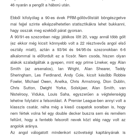
46 nyarán a pengőt a háború után.
Ebből kifolyólag a 90-es évek PRM-góllövőlistáit böngészgetve
mai fejjel szinte elképzelhetetlen statisztikákra lehet bukkanni,
hagy osszak meg ezekből párat gyorsan.
A 90/91-es szezonban négy játékos lőtt 20, vagy annál több gólt
(ez ekkor még kicsit könnyebb volt a 22 résztvevős angol első
osztály miatt), aztán a 93/94 és 94/95-ös szezonokban 6-6
alkalommal is előfordult ez a fícsör. Nem csoda, hiszen olyan
alakok szaladgáltak a gyepen, mint egy prime Lineker, egy Alan
Smith (az arsenalos), Ian Wright, Alan Shearer, Teddy
Sheringham, Les Ferdinand, Andy Cole, kicsit később Robbie
Fowler, Michael Owen, Anelka, Chris Armstrong, Dion Dublin,
Chris Sutton, Dwight Yorke, Solskjaer, Alan Smith, van
Nistelrooy, Viduka, Louis Saha, egyszerűen a végtelenségig
lehetne folytatni a felsorolást. A Premier League-ben annyi volt a
klasszis csatár, néha még a kieső csapatok soraiban is, hogy
nem fértek volna fel egy double decker buszra sem és remélem
feltűnt, hogy a fentebb felsorolt nevek közt elég nagy volt az
angolok aránya.
Az angol válogatott mindenkori szövetségi kapitányának is