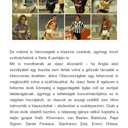
De máshol is hemzsegtek a klasszis csatárok, úgyhogy kicsit
szétnézhetünk a Serie A portáján is.
Mit is mondhatnék az olasz élvonalról – ha Anglia első
osztályából egy buszba sem fértek volna a gólzsák támadók a
kilencvenes években, akkor Olaszországban egy tehervonat is
megküzdött volna a szállításukkal. Az olasz Serie A egészen a
kétezres évek közepéig a leggazdagabb ligája volt az európai
labdarúgásnak, úgyhogy a tehetségek koncentrációjához ez is
nagyban hozzájárult, az olaszok az anyagi csődtől sem félve
halmozták a klasszisokat – elsősorban a csatárposzton. Csak a
90-es évek elejétől kezdve, a teljesség igénye nélkül koptatta a
talján gyepet Vialli, Klinsmann, van Basten, Batistuta, Pepe
Signori, Daniel Fonseca, Gianfranco Zola, Enrico Chiesa,