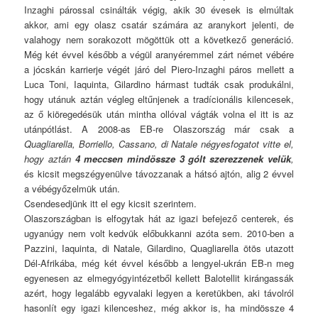
Inzaghi párossal csinálták végig, akik 30 évesek is elmúltak
akkor, ami egy olasz csatár számára az aranykort jelenti, de
valahogy nem sorakozott mögöttük ott a következő generáció.
Még két évvel később a végül aranyéremmel zárt német vébére
a jócskán karrierje végét járó del Piero-Inzaghi páros mellett a
Luca Toni, Iaquinta, Gilardino hármast tudták csak produkálni,
hogy utánuk aztán végleg eltűnjenek a tradícionális kilencesek,
az ő kiöregedésük után mintha ollóval vágták volna el itt is az
utánpótlást. A 2008-as EB-re Olaszország már csak a
Quagliarella, Borriello, Cassano, di Natale négyesfogatot vitte el,
hogy aztán
4 meccsen mindössze 3 gólt szerezzenek velük
,
és kicsit megszégyenülve távozzanak a hátsó ajtón, alig 2 évvel
a vébégyőzelmük után.
Csendesedjünk itt el egy kicsit szerintem.
Olaszországban is elfogytak hát az igazi befejező centerek, és
ugyanúgy nem volt kedvük előbukkanni azóta sem. 2010-ben a
Pazzini, Iaquinta, di Natale, Gilardino, Quagliarella ötös utazott
Dél-Afrikába, még két évvel később a lengyel-ukrán EB-n meg
egyenesen az elmegyógyintézetből kellett Balotellit kirángassák
azért, hogy legalább egyvalaki legyen a keretükben, aki távolról
hasonlít egy igazi kilenceshez, még akkor is, ha mindössze 4