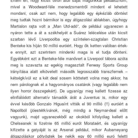
Értem én, hogy kicsit övön aluli saját magunkkal példálóznom,
mivel a Woodward-féle menedzsmentről mindent el lehetett
mondani, csak azt nem, hogy legalább egy épkézláb döntést
meg tudtak hozni bármikor is egy átigazolási ablakban, úgyhogy
Martialon rajta volt a „Man Utd-adó”, de például ugyanezen a
nyáron tette a át a székhelyét a Suárez lelécelése után kicsit
szarban lévő Liverpoolba egy színtelen-szagtalan Christian
Benteke kis híján 50 millió euróért. Hogy ők ketten valóban értek-
e ennyit, azt szerintem mindenki maga is el tudja dönteni.
Egyébként ezt a Benteke-féle manővert a Liverpool tábora azóta
meg is szavazta az egekig magasztalt Fenway Sports Group
irányítása alatt elkövetett második legrosszabb transzfernek –
kétségkívül ez a két deal sosem köttetett volna meg akkor, ha
nem párolognak el a hagyományos csatárok (vagy legalább nem
ilyen horror összegekért). De ugyanígy meg kellett fizesse az
elinflálódott alternatív támadók árát a Juventus is, mikor egy
évvel később Gonzalo Higuaínt vitték el 90 millió (!!) euróért a
Napoliból (
jóestétkívánok
, még mindig a Neymar-deal előtt
vagyunk), majd ugyanezekből az okokból kifolyólag kellett a
Chelseanek is fizetnie 65 millió eurót Morataért, és ugyanígy
kifizette a gatyáját is az Arsenal például, mikor Aubameyang
átigazoláskor pötyögtek be nekik egy 60 millió euró feletti