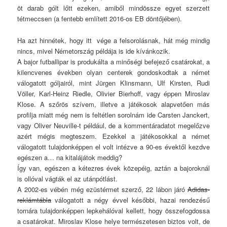
öt darab gólt lőtt ezeken, amiből mindössze egyet szerzett
tétmeccsen (a fentebb említett 2016-os EB döntőjében).
Ha azt hinnétek, hogy itt vége a felsorolásnak, hát még mindig
nincs, mivel Németország példája is ide kívánkozik.
A bajor futballipar is produkálta a minőségi befejező csatárokat, a
kilencvenes években olyan centerek gondoskodtak a német
válogatott góljairól, mint Jürgen Klinsmann, Ulf Kirsten, Rudi
Völler, Karl-Heinz Riedle, Olivier Bierhoff, vagy éppen Miroslav
Klose. A szőrös szívem, illetve a játékosok alapvetően más
profilja miatt még nem is feltétlen sorolnám ide Carsten Janckert,
vagy Oliver Neuville-t például, de a kommentáradatot megelőzve
azért mégis megteszem. Ezekkel a játékosokkal a német
válogatott tulajdonképpen el volt intézve a 90-es évektől kezdve
egészen a… na kitalájátok meddig?
Így van, egészen a kétezres évek közepéig, aztán a bajoroknál
is ollóval vágták el az utánpótlást.
A 2002-es vébén még ezüstérmet szerző, 22 lábon járó
Adidas-
reklámtábla
válogatott a négy évvel későbbi, hazai rendezésű
tornára tulajdonképpen lepkehálóval kellett, hogy összefogdossa
a csatárokat. Miroslav Klose helye természetesen biztos volt, de