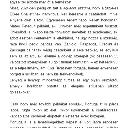
agysejttel áldotta meg őt a természet.
Most, 2024-ben pedig ott tart a
squadra azzurra
, hogy a 2024-es
EB-re Spallettinek nagyítóval kell keresnie a csatárokat, mivel
elnyelte őket a föld. Egyenesen Argentínából kellett honosítani
Mateo Reteguit például, aki U19-ben még argentinként focizott.
Chiesából is inkább inside forwardot neveltek az akadémiák, aki
adott esetben centerként is eltéblábol, ha úgy hozza a szükség,
rajta kívül pedig pangás van. Zaniolo, Raspadoli, Orsolini és
Zaccagni csinálták végig csatárként a selejtezőket, és egyikük
sem az az arc, aki elvinné a gólgép szerepét (ők összesen 55
válogatott szereplésen 10 gólt tudnak felmutatni – ez kétségkívül
az a teljesítmény, ami Gigi Rivát nem forgatja, hanem egyenesen
pörgeti a sírjában, és nem kis frekvenciával).
Lényeg a lényeg: mindenképp furcsa ez egy olyan országtól,
amelyik korábban ontotta az elegáns stílusban játszó
gólzsákokat.
Csak hogy még további példákat soroljak, Portugáliát is páros
lábbal rúgta tökön az élet, mikor ugyanezek a csatársorssal
kapcsolatos kérdések előjöttek a kétezres évek közepén.
Portugália is a lehetőségekhez képest el volt látva rendesen
minőségi kilencesekkel, a 2002-es ázsiai rendezésű vébére