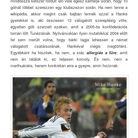
mindössze kétszer fordult elő vele egész karrierje során, hogy 10
gólnál többet szerezzen egy klubszezon során. Ha nem lenne a
wikipédia, akkor megint csak bajban lennék ezzel a Hanke
gyerekkel is, aki összesen 12 válogatott szereplésig vitte,
egyetlen gólt szerzett ezeken, amit a 2005-ös konföderációs
tornán lőtt Tunéziának. Nyilvánvalóan ilyen mutatókkal 2004 előtt
fel sem merült volna, hogy bárki tagja lehessen a német
válogatott csatársorának, Hankéval mégis megtörtént.
Egyébként ha hiszitek, ha nem, a srác
allergiás a fűre
, amit
nem én találok ki, ez teljesen komoly. És nem, nem a
marihuánára, hanem konkrétan arra a gyepre, amin fociznak.