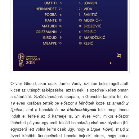
Olivier Giroud, akár csak Jamie Vardy, szintén beleszagolhatott
kicsit az utánpótlásképzésbe, aztán neki is szednie kellett onnan
a sátorfáját. Szülővárosának csapata, a Grenoble karolta fel, és
19 éves korában tették be először a felnőttek közé az
amatőr 2
ligában
, ami a franciáknál
az ötödosztálynak
felel meg. Innen
indult el felfelé az ő karrierje is, 24 éves volt, mikor először
léphetett pályára egy profi felnőtt bajnokság első osztályában (túl
egyszerű lett volna leírni csak úgy, hogy a
Ligue 1-ben
), majd 2
évvel később ünnepelhetett francia bajnoki címet, hogy utána