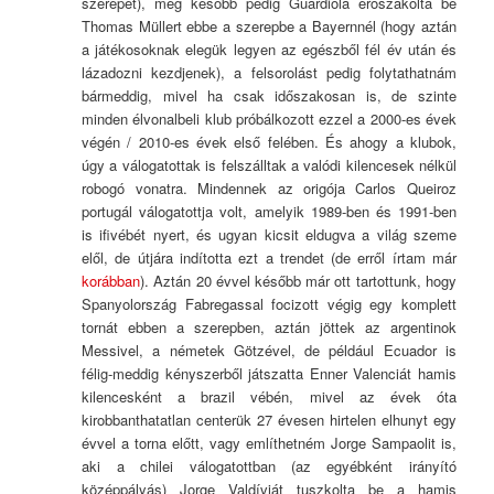
szerepet), még később pedig Guardiola erőszakolta be
Thomas Müllert ebbe a szerepbe a Bayernnél (hogy aztán
a játékosoknak elegük legyen az egészből fél év után és
lázadozni kezdjenek), a felsorolást pedig folytathatnám
bármeddig, mivel ha csak időszakosan is, de szinte
minden élvonalbeli klub próbálkozott ezzel a 2000-es évek
végén / 2010-es évek első felében. És ahogy a klubok,
úgy a válogatottak is felszálltak a valódi kilencesek nélkül
robogó vonatra. Mindennek az origója Carlos Queiroz
portugál válogatottja volt, amelyik 1989-ben és 1991-ben
is ifivébét nyert, és ugyan kicsit eldugva a világ szeme
elől, de útjára indította ezt a trendet (de erről írtam már
korábban
). Aztán 20 évvel később már ott tartottunk, hogy
Spanyolország Fabregassal focizott végig egy komplett
tornát ebben a szerepben, aztán jöttek az argentinok
Messivel, a németek Götzével, de például Ecuador is
félig-meddig kényszerből játszatta Enner Valenciát hamis
kilencesként a brazil vébén, mivel az évek óta
kirobbanthatatlan centerük 27 évesen hirtelen elhunyt egy
évvel a torna előtt, vagy említhetném Jorge Sampaolit is,
aki a chilei válogatottban (az egyébként irányító
középpályás) Jorge Valdíviát tuszkolta be a hamis