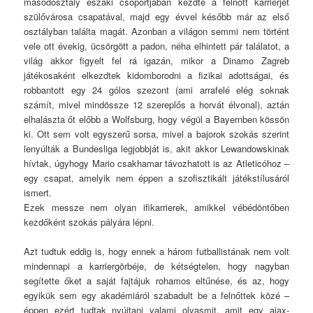
másodosztály északi csoportjában kezdte a felnőtt karrierjét
szülővárosa csapatával, majd egy évvel később már az első
osztályban találta magát. Azonban a világon semmi nem történt
vele ott évekig, ücsörgött a padon, néha elhintett pár találatot, a
világ akkor figyelt fel rá igazán, mikor a Dinamo Zagreb
játékosaként elkezdtek kidomborodni a fizikai adottságai, és
robbantott egy 24 gólos szezont (ami arrafelé elég soknak
számít, mivel mindössze 12 szereplős a horvát élvonal), aztán
elhalászta őt előbb a Wolfsburg, hogy végül a Bayernben kössön
ki. Ott sem volt egyszerű sorsa, mivel a bajorok szokás szerint
lenyúlták a Bundesliga legjobbját is, akit akkor Lewandowskinak
hívtak, úgyhogy Mario csakhamar távozhatott is az Atleticóhoz –
egy csapat, amelyik nem éppen a szofisztikált játékstílusáról
ismert.
Ezek messze nem olyan ifikarrierek, amikkel vébédöntőben
kezdőként szokás pályára lépni.
Azt tudtuk eddig is, hogy ennek a három futballistának nem volt
mindennapi a karriergörbéje, de kétségtelen, hogy nagyban
segítette őket a saját fajtájuk rohamos eltűnése, és az, hogy
egyikük sem egy akadémiáról szabadult be a felnőttek közé –
éppen ezért tudtak nyújtani valami olyasmit, amit egy ajax-