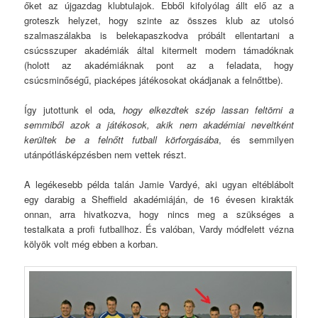
őket az újgazdag klubtulajok. Ebből kifolyólag állt elő az a
groteszk helyzet, hogy szinte az összes klub az utolsó
szalmaszálakba is belekapaszkodva próbált ellentartani a
csúcsszuper akadémiák által kitermelt modern támadóknak
(holott az akadémiáknak pont az a feladata, hogy
csúcsminőségű, piacképes játékosokat okádjanak a felnőttbe).
Így jutottunk el oda
, hogy elkezdtek szép lassan feltörni a
semmiből azok a játékosok, akik nem akadémiai neveltként
kerültek be a felnőtt futball körforgásába
, és semmilyen
utánpótlásképzésben nem vettek részt.
A legékesebb példa talán Jamie Vardyé, aki ugyan eltéblábolt
egy darabig a Sheffield akadémiáján, de 16 évesen kirakták
onnan, arra hivatkozva, hogy nincs meg a szükséges a
testalkata a profi futballhoz. És valóban, Vardy módfelett vézna
kölyök volt még ebben a korban.