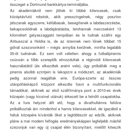
összeget a Dortmund bankkártya-termináljába.
Az akadémiákról nem jöttek ki többé kilencesek, csak
középtávfutó robotok, akik presszingelnek, négy poszton
játszanak egyszerre, kétlábasak, besegítenek a labdaszerzésbe,
bekapcsolódnak a labdajáratásba, lerohannak meccseként 13
kilométert gatyaszaggató tempóban és le tudnak szállni egy
Airbusszal a Holdra is, de az istennek nem lőnek többet 15
gólnál szezononként – mégis annyiba kerülnek, mintha legalább
35-öt tudnának. Ez sem volt véletlen: ahogy a futballpiramis
csúcsán a főbb szereplők elmozdultak a régimódi kilencesek
használatától (és elkezdtek aratni vele), úgy próbálták meg a
piramis alsóbb szintjein is lekopizni a módszert, az akadémiák
pedig azonnal reagáltak erre. Európa-szerte az összes
utánpótlásképző központ elkezdte fosni a multifunkcionális
támadókat, akiknek az első szállítmánya pont a 2010-es évek
közepén (vagy kicsivel utánuk) érkezett be a felnőtt csapatokba.
Az a fura helyzet állt elő, hogy a divathullámra felülve
próbálkoztak ám mindenhol a hamis kilencesekkel, de igazából a
hátuk közepére kívánták őket a legtöbbször az edzők, akiknek
pláne a mai modern felfogás eredményeképpen legfeljebb másfél
szezonjuk van egy új csapat élén bizonyítani, mielőtt kiteszik