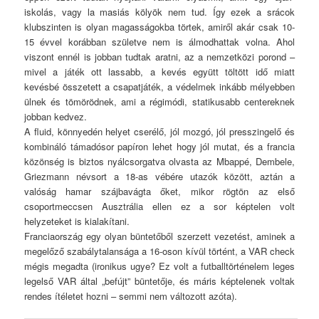
iskolás, vagy la masiás kölyök nem tud. Így ezek a srácok
klubszinten is olyan magasságokba törtek, amiről akár csak 10-
15 évvel korábban születve nem is álmodhattak volna. Ahol
viszont ennél is jobban tudtak aratni, az a nemzetközi porond –
mivel a játék ott lassabb, a kevés együtt töltött idő miatt
kevésbé összetett a csapatjáték, a védelmek inkább mélyebben
ülnek és tömörödnek, ami a régimódi, statikusabb centereknek
jobban kedvez.
A fluid, könnyedén helyet cserélő, jól mozgó, jól presszingelő és
kombináló támadósor papíron lehet hogy jól mutat, és a francia
közönség is biztos nyálcsorgatva olvasta az Mbappé, Dembele,
Griezmann névsort a 18-as vébére utazók között, aztán a
valóság hamar szájbavágta őket, mikor rögtön az első
csoportmeccsen Ausztrália ellen ez a sor képtelen volt
helyzeteket is kialakítani.
Franciaország egy olyan büntetőből szerzett vezetést, aminek a
megelőző szabálytalansága a 16-oson kívül történt, a VAR check
mégis megadta (ironikus ugye? Ez volt a futballtörténelem leges
legelső VAR által „befújt” büntetője, és máris képtelenek voltak
rendes ítéletet hozni – semmi nem változott azóta).