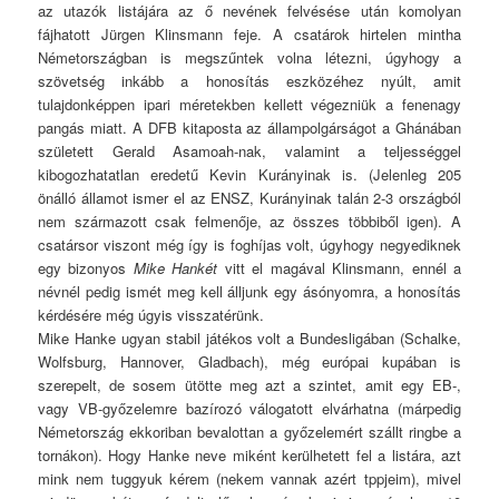
az utazók listájára az ő nevének felvésése után komolyan
fájhatott Jürgen Klinsmann feje. A csatárok hirtelen mintha
Németországban is megszűntek volna létezni, úgyhogy a
szövetség inkább a honosítás eszközéhez nyúlt, amit
tulajdonképpen ipari méretekben kellett végezniük a fenenagy
pangás miatt. A DFB kitaposta az állampolgárságot a Ghánában
született Gerald Asamoah-nak, valamint a teljességgel
kibogozhatatlan eredetű Kevin Kurányinak is. (Jelenleg 205
önálló államot ismer el az ENSZ, Kurányinak talán 2-3 országból
nem származott csak felmenője, az összes többiből igen). A
csatársor viszont még így is foghíjas volt, úgyhogy negyediknek
egy bizonyos
Mike Hankét
vitt el magával Klinsmann, ennél a
névnél pedig ismét meg kell álljunk egy ásónyomra, a honosítás
kérdésére még úgyis visszatérünk.
Mike Hanke ugyan stabil játékos volt a Bundesligában (Schalke,
Wolfsburg, Hannover, Gladbach), még európai kupában is
szerepelt, de sosem ütötte meg azt a szintet, amit egy EB-,
vagy VB-győzelemre bazírozó válogatott elvárhatna (márpedig
Németország ekkoriban bevalottan a győzelemért szállt ringbe a
tornákon). Hogy Hanke neve miként kerülhetett fel a listára, azt
mink nem tuggyuk kérem (nekem vannak azért tppjeim), mivel