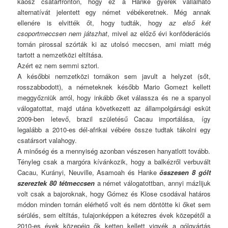
káosz csatárfronton, hogy ez a Hanke gyerek vállalható
alternatívát jelentett egy német vébékeretnek. Még annak
ellenére is elvitték őt, hogy tudták, hogy
az első két
csoportmeccsen nem játszhat
, mivel az előző évi konföderációs
tornán pirossal szórták ki az utolsó meccsen, ami miatt még
tartott a nemzetközi eltiltása.
Azért ez nem semmi sztori.
A későbbi nemzetközi tornákon sem javult a helyzet (sőt,
rosszabbodott), a németeknek később Mario Gomezt kellett
meggyőzniük arról, hogy inkább őket válassza és ne a spanyol
válogatottat, majd utána következett az állampolgársági esküt
2009-ben letevő, brazil születésű Cacau importálása, így
legalább a 2010-es dél-afrikai vébére össze tudtak tákolni egy
csatársort valahogy.
A minőség és a mennyiség azonban vészesen hanyatlott tovább.
Tényleg csak a margóra kívánkozik, hogy a balkézről verbuvált
Cacau, Kurányi, Neuville, Asamoah és Hanke
összesen 8 gólt
szereztek
80 tétmeccsen
a német válogatottban, annyi mázlijuk
volt csak a bajoroknak, hogy Gómez és Klose csodával határos
módon minden tornán elérhető volt és nem döntötte ki őket sem
sérülés, sem eltiltás, tulajonképpen a kétezres évek közepétől a
2010-es évek közepéig ők ketten kellett vigyék a gólgyártás