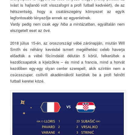
ivást is hajlandó volt visszafogni a profi futball kedvéért), de az
hétszentség, hogy a csatárszegény környezet az egyik
legfontosabb tényezője ennek az egyenletnek.
Vardy pedig nem csak
egy hiba a mintázatban
, egyáltalán nem
elszigetelt eset az övé.
2018 július 15-én, az oroszországi vébé zárónapján, miután Will
Smith és néhány kevésbé ismert megélhetési celeb haverja
előadták a vébé főcímdalát délután 5 körül, felkerültek a
kezdőcsapatok a kijelzőkre – és mind a francia, mind a horvát
kezdőben egy-egy olyan center szerepelt, akik szintén nem a
csúcsszuper, csilivili akadémiákról kerültek be a profi felnőtt
futball keretei közé.