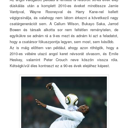
dúskálás után a komplett 2010-es éveket mindössze Jamie
Vardyval, Wayne Rooneyval és Harry Kane-nel kellett
végigcsinálja, és valahogy nem látom érkezni a következő nagy
csatárgenerációt sem. A Callum Wilson, Bukayo Saka, Jarrod
Bowen és társaik alkotta sor nem feltétlen reménytelen, de
egyikükre se adnám rá a 9-es mezt és adnám ki azt a feladatot,
hogy a csatársor fókuszpontja legyen, sem most, sem később.
Az is máig előttem van például, ahogy azon röhögök, hogy a
2010-es vébére utazó angol keret névsorát olvasom, és Emile
Heskey, valamint Peter Crouch neve köszön vissza róla.
Kétségkívül éles kontraszt ez a 90-es évek elejéhez képest.