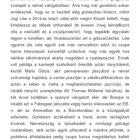
szerepét a német válogatottban. Arra meg már gondolom sokan
emlékeztek, hogy ez is kezdett elég groteszken kinézni, mikor
Jogi Löw a 2014-es brazil vébé előtt megint Klosét kellett, hogy
kihalássza az idősek otthonából 36 évesen (meg leimádkozni
róla a vastüdőt és a csípőprotézist), hogy legalább egyvalaki
legyen a keretben, aki hivatásszerűen ért a gólszerzéshez. Löw
ugyanis (és vele együtt sok más nemzetközi edző is) csupa
hamis kilencessel, konvertált szélsővel, meg más egyéb fura
taktikai tákolmánnyal akarta megoldani a csatárposztot. Ennek
volt példája a karrierjét szélsőként (később aztán irányítóként)
kezdő Mario Götze, akit permanensen játszatott a német
szövetségi kapitány a center posztján a vébékvalifikációkon és
aztán a vébén is (néha a meghatározhatatlan pozíciójú, de
inkább irányító szerepkörbe illő Thomas Müllerrel felváltva), de
két évvel korábban a spanyol válogatott élén del Bosque is
inkább azt a Fabregast játszatta végig hamis kilencesben az EB-
n, aki az Arsenalban és a Barcelonában is a középpályát
erősítette. Gondolom érzékelhető a trend, amire rávilágítani
kívánok: Németország is bővelkedett a minőségi gólvágó
csatárokban, akik aztán egyik pillanatról a másikra eltűntek, a
probléma áthidalására pedig csupa furcsa megoldáshoz kellett