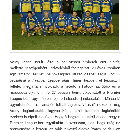
Vardy innen indult, élte a hétköznapi emberek civil életét,
mellette hétvégenként kedvtelésből focizgatott. 20 éves korában
egy amatőr, területi bajnokságban játszó csapat tagja volt,
7
osztállyal a Premier League alatt
. Innen kezdett el lépcsőzni
felfelé, megjárta a nyolcad-, a heted-, a hatod-, az ötöd- és a
másodosztályt is, mire 27 évesen bemutatkozhatott a Premier
League-ben, egy frissen feljutó Leicester játékosaként. Mindenki
egyértelműen az „amatőr futball agresszivitását” nevezte meg
Vardy legfontosabb fegyvereként, amit karrierje legkésőbbi
éveiben is cipelt magával. Hogy ő hogyan juthatott el oda, hogy a
Premier League-ben egyáltalán játszhasson, nem hogy még az
aranycipőse is legyen, az több tényező elegye (Vardy például az