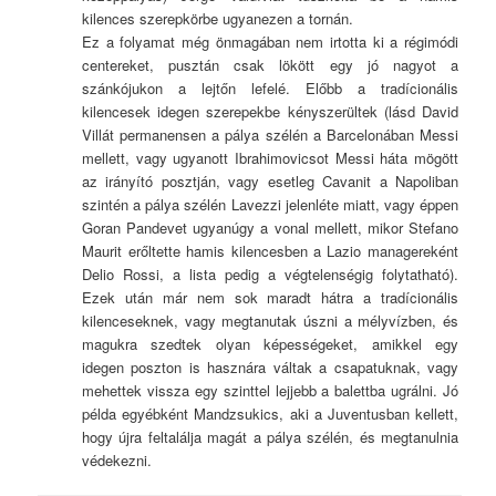
kilences szerepkörbe ugyanezen a tornán.
Ez a folyamat még önmagában nem irtotta ki a régimódi
centereket, pusztán csak lökött egy jó nagyot a
szánkójukon a lejtőn lefelé. Előbb a tradícionális
kilencesek idegen szerepekbe kényszerültek (lásd David
Villát permanensen a pálya szélén a Barcelonában Messi
mellett, vagy ugyanott Ibrahimovicsot Messi háta mögött
az irányító posztján, vagy esetleg Cavanit a Napoliban
szintén a pálya szélén Lavezzi jelenléte miatt, vagy éppen
Goran Pandevet ugyanúgy a vonal mellett, mikor Stefano
Maurit erőltette hamis kilencesben a Lazio managereként
Delio Rossi, a lista pedig a végtelenségig folytatható).
Ezek után már nem sok maradt hátra a tradícionális
kilenceseknek, vagy megtanutak úszni a mélyvízben, és
magukra szedtek olyan képességeket, amikkel egy
idegen poszton is hasznára váltak a csapatuknak, vagy
mehettek vissza egy szinttel lejjebb a balettba ugrálni. Jó
példa egyébként Mandzsukics, aki a Juventusban kellett,
hogy újra feltalálja magát a pálya szélén, és megtanulnia
védekezni.