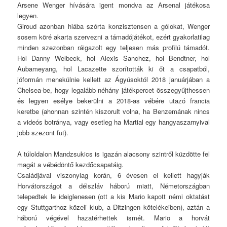
Arsene Wenger hívására igent mondva az Arsenal játékosa
legyen.
Giroud azonban hiába szórta konzisztensen a gólokat, Wenger
sosem köré akarta szervezni a támadójátékot, ezért gyakorlatilag
minden szezonban ráigazolt egy teljesen más profilú támadót.
Hol Danny Welbeck, hol Alexis Sanchez, hol Bendtner, hol
Aubameyang, hol Lacazette szorították ki őt a csapatból,
jóformán menekülnie kellett az Ágyúsoktól 2018 januárjában a
Chelsea-be, hogy legalább néhány játékpercet összegyűjthessen
és legyen esélye bekerülni a 2018-as vébére utazó francia
keretbe (ahonnan szintén kiszorult volna, ha Benzemának nincs
a videós botránya, vagy esetleg ha Martial egy hangyaszarnyival
jobb szezont fut).
A túloldalon Mandzsukics is igazán alacsony szintről küzdötte fel
magát a vébédöntő kezdőcsapatáig.
Családjával viszonylag korán, 6 évesen el kellett hagyják
Horvátországot a délszláv háború miatt, Németországban
telepedtek le ideiglenesen (ott a kis Mario kapott némi oktatást
egy Stuttgarthoz közeli klub, a Ditzingen kötelékeiben), aztán a
háború végével hazatérhettek ismét. Mario a horvát