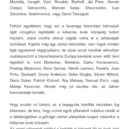
Montella, Inzaghi, Vieri, Ronaldo, Bierhoff, del Piero, Hernán
Crespo, Delvecchio, Marcelo Salas, Shevcsenko, Ivan
Zamorano, Ibrahimovics, vagy David Trezeguet.
Feltűnt egyébként, hogy ezt a fenenagy felsorolást bármelyik
ligát vizsgálva legfeljebb a kétezres évek közepéig tudom
folytatni, utána mintha ollóval vágták volna el a tehetségek
özönlését. Kaptok még egy utolsó felsorolást, nem fogok minden
ligát egyesével végignyálazni, de olyan arcok kerültek ekkoriban
csatárposztról a transzferpiacra Európa kevésbé szem előtt lévő
régióiból is, mint Morientes, Berbatov, Darko Kovacsevics,
Predrag Mijatovics, Nuno Gomes, Henrik Larsson, Pauleta, Joao
Pinto, Djorkaeff, Sonny Anderson, Didier Drogba, Silvain Wiltord,
Davor Suker, Patrick Kluivert, Roy Makaay, Samuel Eto’o, vagy
Mateja Kezsman. Akinek még jut eszébe név, az bátran
kommentelje lentebb.
Hogy ezután mi történt, az a bejegyzés későbbi részeiben fog
kibomlani, de tény, hogy szinte egyik pillanatról másikra zárták el
a labdarúgásban a
gólvágó center utánpótlás-
csapot valamikor a
kétezres évek közepén.
Az angol válogatott például a fentebb is felsorolt 90-es évek eleji