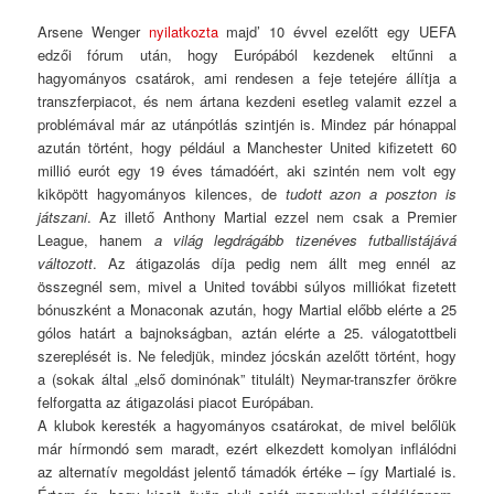
Arsene Wenger
nyilatkozta
majd’ 10 évvel ezelőtt egy UEFA
edzői fórum után, hogy Európából kezdenek eltűnni a
hagyományos csatárok, ami rendesen a feje tetejére állítja a
transzferpiacot, és nem ártana kezdeni esetleg valamit ezzel a
problémával már az utánpótlás szintjén is. Mindez pár hónappal
azután történt, hogy például a Manchester United kifizetett 60
millió eurót egy 19 éves támadóért, aki szintén nem volt egy
kiköpött hagyományos kilences, de
tudott azon a poszton is
játszani
. Az illető Anthony Martial ezzel nem csak a Premier
League, hanem
a világ legdrágább tizenéves futballistájává
változott
. Az átigazolás díja pedig nem állt meg ennél az
összegnél sem, mivel a United további súlyos milliókat fizetett
bónuszként a Monaconak azután, hogy Martial előbb elérte a 25
gólos határt a bajnokságban, aztán elérte a 25. válogatottbeli
szereplését is. Ne feledjük, mindez jócskán azelőtt történt, hogy
a (sokak által „első dominónak” titulált) Neymar-transzfer örökre
felforgatta az átigazolási piacot Európában.
A klubok keresték a hagyományos csatárokat, de mivel belőlük
már hírmondó sem maradt, ezért elkezdett komolyan inflálódni
az alternatív megoldást jelentő támadók értéke – így Martialé is.