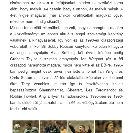
elsősorban az okozta a fejfájásokat minden nemzetközi torna
előtt, hogy melyik 3-4 csatárt hagyja otthon, és melyik másik 3-
4-et vigye magával (már amikor kvalifikálták magukat ugye,
mivel ez nem mindig sikerült).
Minden torna előtt elkerülhetetlen volt, hogy ne haragítsa magára
a közvéleményt az éppen aktuális angol szövetségi kapitány
valakinek a kihagyásával. Így volt ez az 1990-es olaszországi
vébé előtt, mikor Sir Bobby Robson kénytelen-kelletlen kihagyta
az angol aranycipős Alan Smith-t, két évvel később pedig
Graham Taylor a szintén aranycipős Ian Wrightot (és a fél
országot) haragította magára, mikor nem vitte el az EB-re. 1996-
ban pedig megint csak tévén nézhette a tornát Ian Wright és
Chris Sutton is, mivel a 22 fős alakulatba képtelen volt betenni
őket Terry Venables, miután így is feszítővassal kellett
bepasszíroznia Sheringhamet, Shearert, Les Ferdinandot és
Robbie Fowlert. Anglia ilyen támadósorokkal 1990-ben és 1996-
ban is elődöntőt játszhatott, ami a 66-os vébégyőzelem óta nem
fordult elő velük.