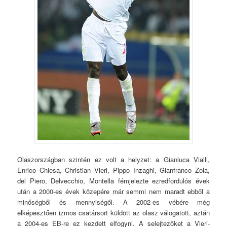
Olaszországban szintén ez volt a helyzet: a Gianluca Vialli,
Enrico Chiesa, Christian Vieri, Pippo Inzaghi, Gianfranco Zola,
del Piero, Delvecchio, Montella fémjelezte ezredfordulós évek
után a 2000-es évek közepére már semmi nem maradt ebből a
minőségből és mennyiségől. A 2002-es vébére még
elképesztően izmos csatársort küldött az olasz válogatott, aztán
a 2004-es EB-re ez kezdett elfogyni. A selejtezőket a Vieri-