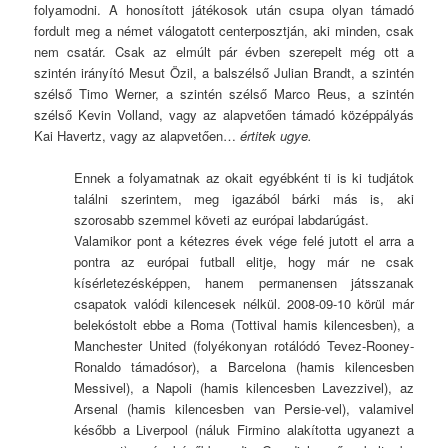
folyamodni. A honosított játékosok után csupa olyan támadó
fordult meg a német válogatott centerposztján, aki minden, csak
nem csatár. Csak az elmúlt pár évben szerepelt még ott a
szintén irányító Mesut Özil, a balszélső Julian Brandt, a szintén
szélső Timo Werner, a szintén szélső Marco Reus, a szintén
szélső Kevin Volland, vagy az alapvetően támadó középpályás
Kai Havertz, vagy az alapvetően…
értitek ugye.
Ennek a folyamatnak az okait egyébként ti is ki tudjátok
találni szerintem, meg igazából bárki más is, aki
szorosabb szemmel követi az európai labdarúgást.
Valamikor pont a kétezres évek vége felé jutott el arra a
pontra az európai futball elitje, hogy már ne csak
kísérletezésképpen, hanem permanensen játsszanak
csapatok valódi kilencesek nélkül. 2008-09-10 körül már
belekóstolt ebbe a Roma (Tottival hamis kilencesben), a
Manchester United (folyékonyan rotálódó Tevez-Rooney-
Ronaldo támadósor), a Barcelona (hamis kilencesben
Messivel), a Napoli (hamis kilencesben Lavezzivel), az
Arsenal (hamis kilencesben van Persie-vel), valamivel
később a Liverpool (náluk Firmino alakította ugyanezt a