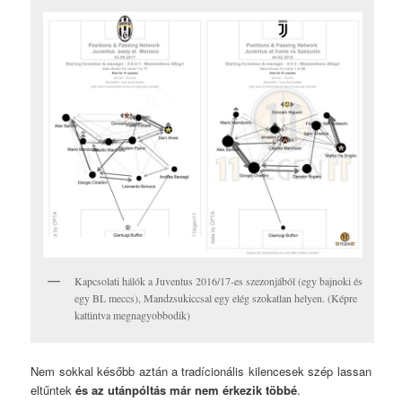
Kapcsolati hálók a Juventus 2016/17-es szezonjából (egy bajnoki és
egy BL meccs), Mandzsukiccsal egy elég szokatlan helyen. (Képre
kattintva megnagyobbodik)
Nem sokkal később aztán a tradícionális kilencesek szép lassan
eltűntek
és az utánpóltás már nem érkezik többé
.