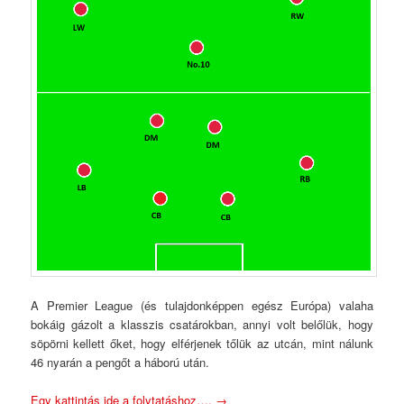
A Premier League (és tulajdonképpen egész Európa) valaha
bokáig gázolt a klasszis csatárokban, annyi volt belőlük, hogy
söpörni kellett őket, hogy elférjenek tőlük az utcán, mint nálunk
46 nyarán a pengőt a háború után.
Egy kattintás ide a folytatáshoz….
→