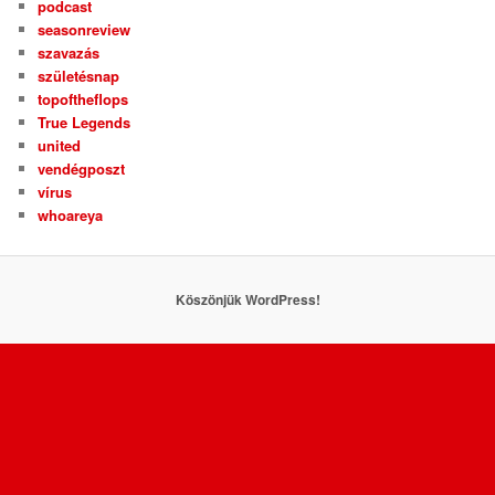
podcast
seasonreview
szavazás
születésnap
topoftheflops
True Legends
united
vendégposzt
vírus
whoareya
Köszönjük WordPress!