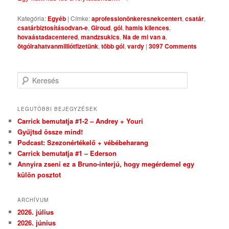
Kategória:
Egyéb
|
Címke:
aprofessionönkeresnekcentert
,
csatár
,
csatárbiztosításodvan-e
,
Giroud
,
gól
,
hamis kilences
,
hovaástadacentered
,
mandzsukics
,
Na de mi van a
,
ötgólrahatvanmilliótfizetünk
,
több gól
,
vardy
|
3097 Comments
Keresés
LEGUTÓBBI BEJEGYZÉSEK
Carrick bemutatja #1-2 – Andrey + Youri
Gyűjtsd össze mind!
Podcast: Szezonértékelő + vébébeharang
Carrick bemutatja #1 – Ederson
Annyira zseni ez a Bruno-interjú, hogy megérdemel egy
külön posztot
ARCHÍVUM
2026. július
2026. június