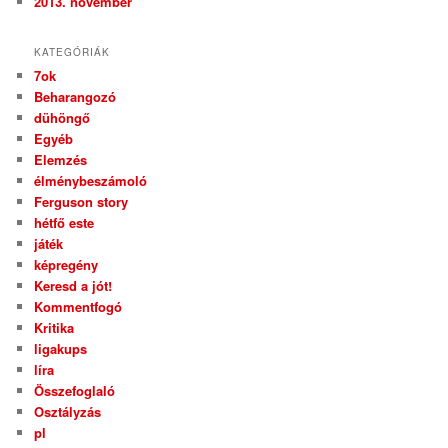
2013. november
KATEGÓRIÁK
7ok
Beharangozó
dühöngő
Egyéb
Elemzés
élménybeszámoló
Ferguson story
hétfő este
játék
képregény
Keresd a jót!
Kommentfogó
Kritika
ligakups
líra
Összefoglaló
Osztályzás
pl