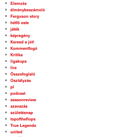
Elemzés
élménybeszámoló
Ferguson story
hétfő este
játék
képregény
Keresd a jót!
Kommentfogó
Kritika
ligakups
líra
Összefoglaló
Osztályzás
pl
podcast
seasonreview
szavazás
születésnap
topoftheflops
True Legends
united