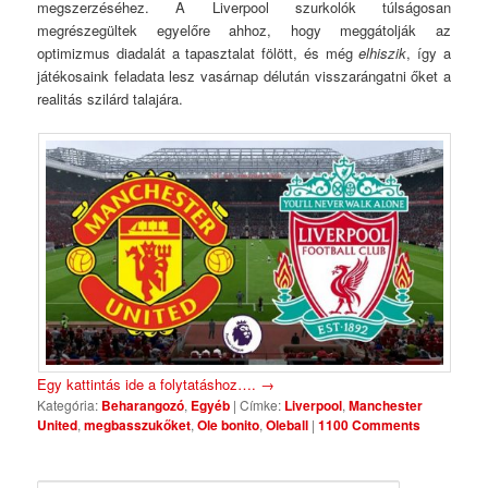
megszerzéséhez. A Liverpool szurkolók túlságosan
megrészegültek egyelőre ahhoz, hogy meggátolják az
optimizmus diadalát a tapasztalat fölött, és még
elhiszik
, így a
játékosaink feladata lesz vasárnap délután visszarángatni őket a
realitás szilárd talajára.
Egy kattintás ide a folytatáshoz….
→
Kategória:
Beharangozó
,
Egyéb
|
Címke:
Liverpool
,
Manchester
United
,
megbasszukőket
,
Ole bonito
,
Oleball
|
1100 Comments