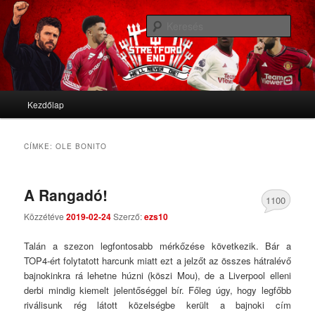
We'll never die
Kere
Stretford End
Fő menü
Kezdőlap
Tovább az elsődleges tartalomra
Tovább a másodlagos tartalomra
CÍMKE:
OLE BONITO
A Rangadó!
1100
Közzétéve
2019-02-24
Szerző:
ezs10
Comments
Talán a szezon legfontosabb mérkőzése következik. Bár a
TOP4-ért folytatott harcunk miatt ezt a jelzőt az összes hátralévő
bajnokinkra rá lehetne húzni (köszi Mou), de a Liverpool elleni
derbi mindig kiemelt jelentőséggel bír. Főleg úgy, hogy legfőbb
riválisunk rég látott közelségbe került a bajnoki cím