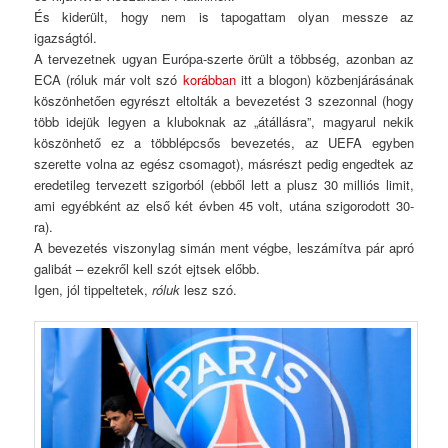
És kiderült, hogy nem is tapogattam olyan messze az
igazságtól.
A tervezetnek ugyan Európa-szerte örült a többség, azonban az
ECA (róluk már volt szó
korábban
itt a blogon) közbenjárásának
köszönhetően egyrészt eltolták a bevezetést 3 szezonnal (hogy
több idejük legyen a kluboknak az „átállásra”, magyarul nekik
köszönhető ez a többlépcsős bevezetés, az UEFA egyben
szerette volna az egész csomagot), másrészt pedig engedtek az
eredetileg tervezett szigorból (ebből lett a plusz 30 milliós limit,
ami egyébként az első két évben 45 volt, utána szigorodott 30-
ra).
A bevezetés viszonylag simán ment végbe, leszámítva pár apró
galibát – ezekről kell szót ejtsek előbb.
Igen, jól tippeltetek,
róluk
lesz szó.