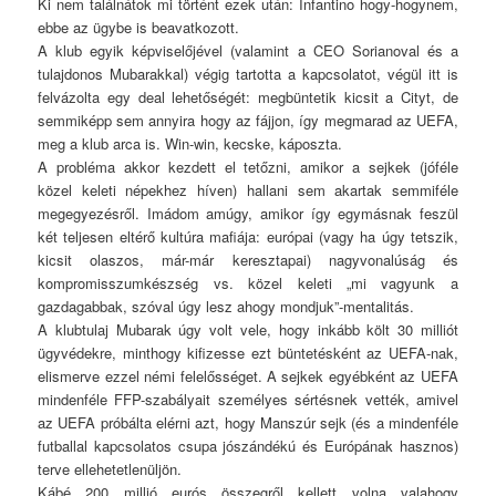
Ki nem találnátok mi történt ezek után: Infantino hogy-hogynem,
ebbe az ügybe is beavatkozott.
A klub egyik képviselőjével (valamint a CEO Sorianoval és a
tulajdonos Mubarakkal) végig tartotta a kapcsolatot, végül itt is
felvázolta egy deal lehetőségét: megbüntetik kicsit a Cityt, de
semmiképp sem annyira hogy az fájjon, így megmarad az UEFA,
meg a klub arca is. Win-win, kecske, káposzta.
A probléma akkor kezdett el tetőzni, amikor a sejkek (jóféle
közel keleti népekhez híven) hallani sem akartak semmiféle
megegyezésről. Imádom amúgy, amikor így egymásnak feszül
két teljesen eltérő kultúra mafiája: európai (vagy ha úgy tetszik,
kicsit olaszos, már-már keresztapai) nagyvonalúság és
kompromisszumkészség vs. közel keleti „mi vagyunk a
gazdagabbak, szóval úgy lesz ahogy mondjuk”-mentalitás.
A klubtulaj Mubarak úgy volt vele, hogy inkább költ 30 milliót
ügyvédekre, minthogy kifizesse ezt büntetésként az UEFA-nak,
elismerve ezzel némi felelősséget. A sejkek egyébként az UEFA
mindenféle FFP-szabályait személyes sértésnek vették, amivel
az UEFA próbálta elérni azt, hogy Manszúr sejk (és a mindenféle
futballal kapcsolatos csupa jószándékú és Európának hasznos)
terve ellehetetlenüljön.
Kábé 200 millió eurós összegről kellett volna valahogy