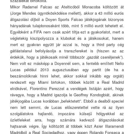
százalékát birtokolta.
Mikor Radamel Falcao az Atelticóból Monacoba költözött át
(Jorge Mendes ügynökösködése mellett), akkor a 43 millió eurós
átigazolási díjból a Doyen Sports Falcao játékjogának bizonyos
hányadának tulajdonosaként több, mint 5 millió eurót tehetett el.
Egyébként a FIFA nem csak azért tiltja ezt a gyakorlatot, mert a
végletekig kiszipolyozza a klubokat és a játékosokat, hanem
mert ez gyakran együtt jár azzal is, hogy a third party cég
gátlástalanul befolyásolja a transzfereket is (hiszen az az
érdekük, hogy a játékosaik minél többször „gazdát cseréljenek”).
Nem volt ez másképp a Doyennél sem, a fentebb említett Nelio
Lucas például 2013 augusztusában egy partit (de ha a
beszámolóknak hinni lehet, akkor sokkal inkább egy orgiát)
rendezett egy Miami birtokon, többek között a Real Madrid
elnökével, Florentino Perezzel a vendégek listáján azért, hogy
rávegye, hogy a Madrid igazolja le Geoffrey Kondogbiát, akinek
játékjogába Lucas korábban „befektetett”. Ebből a dealből speciel
nem lett semmi, de Lucas előszeretettel vette rá az ilyen
szolgálatokra hajlandó, impozáns külsejű hölgyekkel az
üzletfeleket arra, hogy számára kedvező átigazolásokat
hajtsanak végre. Így költözött át többek közt Asier Illaramendi
Madridból a Real Sociedadhoz, vagy éppen Rolando Fonseca a