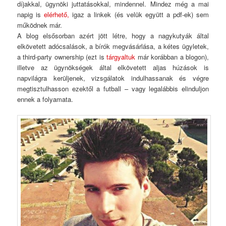
díjakkal, ügynöki juttatásokkal, mindennel. Mindez még a mai
napig is
elérhető,
igaz a linkek (és velük együtt a pdf-ek) sem
működnek már.
A blog elsősorban azért jött létre, hogy a nagykutyák által
elkövetett adócsalások, a bírók megvásárlása, a kétes ügyletek,
a third-party ownership (ezt is
tárgyaltuk
már korábban a blogon),
illetve az ügynökségek által elkövetett aljas húzások is
napvilágra kerüljenek, vizsgálatok indulhassanak és végre
megtisztulhasson ezektől a futball – vagy legalábbis elinduljon
ennek a folyamata.