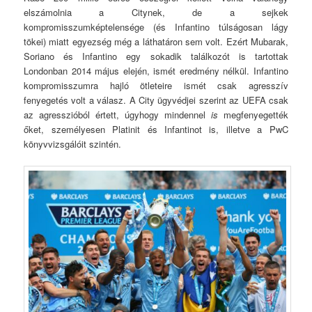
elszámolnia a Citynek, de a sejkek
kompromisszumképtelensége (és Infantino túlságosan lágy
tökei) miatt egyezség még a láthatáron sem volt. Ezért Mubarak,
Soriano és Infantino egy sokadik találkozót is tartottak
Londonban 2014 május elején, ismét eredmény nélkül. Infantino
kompromisszumra hajló ötleteire ismét csak agresszív
fenyegetés volt a válasz. A City ügyvédjei szerint az UEFA csak
az agresszióból értett, úgyhogy mindennel
is
megfenyegették
őket, személyesen Platinit és Infantinot is, illetve a PwC
könyvvizsgálóit szintén.