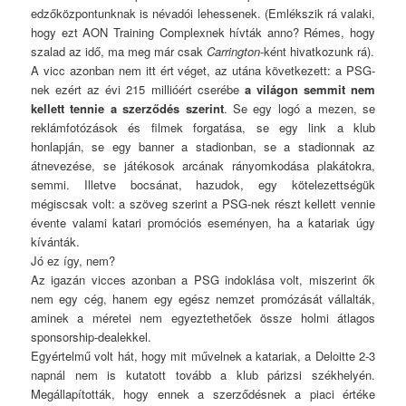
edzőközpontunknak is névadói lehessenek. (Emlékszik rá valaki,
hogy ezt AON Training Complexnek hívták anno? Rémes, hogy
szalad az idő, ma meg már csak
Carrington
-ként hivatkozunk rá).
A vicc azonban nem itt ért véget, az utána következett: a PSG-
nek ezért az évi 215 millióért cserébe
a világon semmit nem
kellett tennie a szerződés szerint
. Se egy logó a mezen, se
reklámfotózások és filmek forgatása, se egy link a klub
honlapján, se egy banner a stadionban, se a stadionnak az
átnevezése, se játékosok arcának rányomkodása plakátokra,
semmi. Illetve bocsánat, hazudok, egy kötelezettségük
mégiscsak volt: a szöveg szerint a PSG-nek részt kellett vennie
évente valami katari promóciós eseményen, ha a katariak úgy
kívánták.
Jó ez így, nem?
Az igazán vicces azonban a PSG indoklása volt, miszerint ők
nem egy cég, hanem egy egész nemzet promózását vállalták,
aminek a méretei nem egyeztethetőek össze holmi átlagos
sponsorship-dealekkel.
Egyértelmű volt hát, hogy mit művelnek a katariak, a Deloitte 2-3
napnál nem is kutatott tovább a klub párizsi székhelyén.
Megállapították, hogy ennek a szerződésnek a piaci értéke