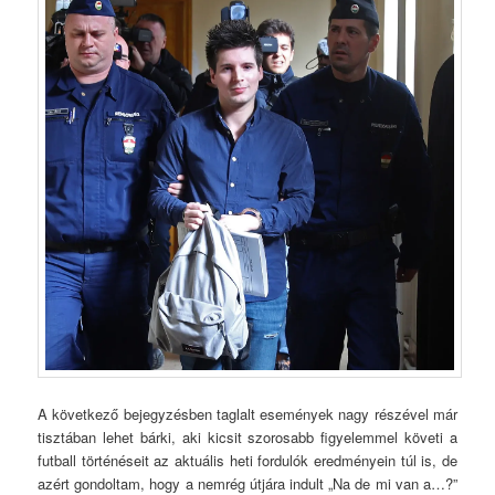
A következő bejegyzésben taglalt események nagy részével már
tisztában lehet bárki, aki kicsit szorosabb figyelemmel követi a
futball történéseit az aktuális heti fordulók eredményein túl is, de
azért gondoltam, hogy a nemrég útjára indult „Na de mi van a…?”