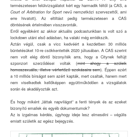
természetesen felülvizsgálatot kért egy harmadik féltől (a CAS, a
Court of Arbitration for Sport
nevű nemzetközi szervezettől, ami
erre hivatott). Az eltiltást pedig t
ermészetesen
a CAS
döntésének értelmében visszavonták.
Erről egyébként az akkor aktuális podcastunkban is volt szó a
lockdown utáni első adásban, ha valaki még emlékszik.
Aztán végül, csak a vicc kedvéért a kezdetben 30 milliós
büntetésüket 10-re csökkentették 2020 júliusában. A CAS szerint
nem volt elég döntő bizonyíték arra, hogy a Citynek felfújt
szponzori szerződései voltak (
mint ahogy a szüleik
homoszexuális, illetve vérfertőző szokásaira sem
). Éppen ezért
a 10 milliós bírságot sem azért kapták, mert csaltak, hanem mert
nem viselkedtek kellőképpen együttműködően a vizsgálatok
során és akadályozták azt.
És hogy miként „láttak napvilágot” a fenti tények és az ezeket
bizonyító emailek és egyéb dokumentumok?
Az is izgalmas kérdés, úgyhogy ideje lesz elmesélni – végülis
emiatt születik az egész bejegyzés.