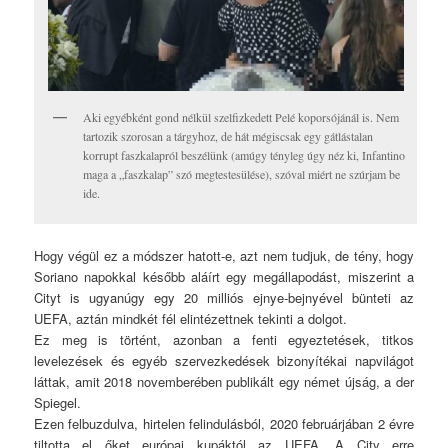
Aki egyébként gond nélkül szelfizkedett Pelé koporsójánál is. Nem
tartozik szorosan a tárgyhoz, de hát mégiscsak egy gátlástalan
korrupt faszkalapról beszélünk (amúgy tényleg úgy néz ki, Infantino
maga a „faszkalap” szó megtestesülése), szóval miért ne szúrjam be
ide.
Hogy végül ez a módszer hatott-e, azt nem tudjuk, de tény, hogy
Soriano napokkal később aláírt egy megállapodást, miszerint a
Cityt is ugyanúgy egy 20 milliós ejnye-bejnyével bünteti az
UEFA, aztán mindkét fél elintézettnek tekinti a dolgot.
Ez meg is történt, azonban a fenti egyeztetések, titkos
levelezések és egyéb szervezkedések bizonyítékai napvilágot
láttak, amit 2018 novemberében publikált egy német újság, a der
Spiegel.
Ezen felbuzdulva, hirtelen felindulásból, 2020 februárjában 2 évre
tiltotta el őket európai kupáktól az UEFA. A City erre