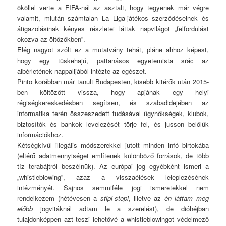
ököllel verte a FIFA-nál az asztalt, hogy tegyenek már végre
valamit, miután számtalan La Liga-játékos szerződéseinek és
átigazolásinak kényes részletei láttak napvilágot „felfordulást
okozva az öltözőkben”.
Elég nagyot szólt ez a mutatvány tehát, pláne ahhoz képest,
hogy egy tüskehajú, pattanásos egyetemista srác az
albérletének nappalijából intézte az egészet.
Pinto korábban már tanult Budapesten, kisebb kitérők után 2015-
ben költözött vissza, hogy apjának egy helyi
régiségkereskedésben segítsen, és szabadidejében az
informatika terén összeszedett tudásával ügynökségek, klubok,
biztosítók és bankok levelezését törje fel, és jusson belőlük
információkhoz.
Kétségkívül illegális módszerekkel jutott minden infó birtokába
(eltérő adatmennyiséget említenek különböző források, de több
tíz terabájtról beszélnük). Az európai jog egyébként ismeri a
„whistleblowing”, azaz a visszaélések leleplezésének
intézményét. Sajnos semmiféle jogi ismeretekkel nem
rendelkezem (hétévesen a
stipi-stopi
, illetve az
én láttam meg
előbb
jogvitáknál adtam le a szerelést), de dióhéjban
tulajdonképpen azt teszi lehetővé a whistleblowingot védelmező