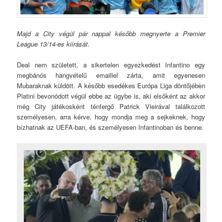
Majd a City végül pár nappal később megnyerte a Premier
League 13/14-es kiírását
.
Deal nem született, a sikertelen egyezkedést Infantino egy
megbánós hangvételű emaillel zárta, amit egyenesen
Mubaraknak küldött. A később esedékes Európa Liga döntőjében
Platini bevonódott végül ebbe az ügybe is, aki elsőként az akkor
még City játékosként ténfergő Patrick Vieirával találkozott
személyesen, arra kérve, hogy mondja meg a sejkeknek, hogy
bízhatnak az UEFA-ban, és személyesen Infantinoban és benne.