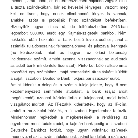
mindent, amit tudott, és én természetesen hajlandó vagyok hinni
a tiszta szándékában, bár ez kevésbé lényeges, viszont meg
kell említsem, hogy ennek ellentmondó tények is vannak,
amikkel azóta is próbálják Pinto szándékait befeketíteni.
Bizonyíték ugyan nincs rá, de feltételezhetően 2013-ban
legombolt 300.000 eurót egy Kajmán-szigeteki bankból. Némi
hekkelés után hozzáfért a bank belső levelezéséhez, ahol a
számlák tulajdonosainak felhasználónevei és jelszavai keringtek
(ne kérdezzétek miért és hogyan, ez óriási biztonsági
incidensnek számít, amiért azonnal visszavonnák az auditorok
az adott bank mindenféle licenszét). Pinto két külön alkalommal
hozzáfért egy számlához, majd nemzetközi átutalásként küldött
a saját lisszaboni Deutsche Bank fiókjára pár százezer eurót.
Amint kiderült a dolog és a számla tulaja jelezte, hogy ő nem
kezdeményezett semmiféle átutalást, a bank (saját arcát
megőrizendő) azonnal kártalanította a tulajdonost, majd belső
vizsgálatot indított. Az IT-szakik kiderítették, hogy az IP-cím,
amiről a tranzakciót intézték, a Lisszaboni Egyetemhez tartozik.
Mindenhonnan repkedtek a megkeresések: a rendőrség az
egyetemre ment tudakozódni, a kajmán bank pedig a lisszaboni
Deutsche Bankhoz fordult, hogy ugyan volnának szívesek
megnevezni azt a számlatulajdonost, akinél landoltak a százezer