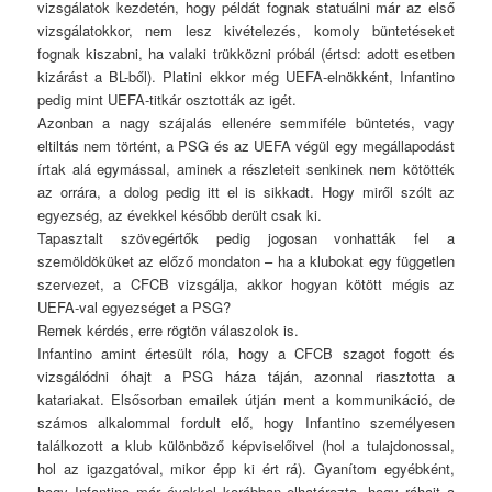
vizsgálatok kezdetén, hogy példát fognak statuálni már az első
vizsgálatokkor, nem lesz kivételezés, komoly büntetéseket
fognak kiszabni, ha valaki trükközni próbál (értsd: adott esetben
kizárást a BL-ből). Platini ekkor még UEFA-elnökként, Infantino
pedig mint UEFA-titkár osztották az igét.
Azonban a nagy szájalás ellenére semmiféle büntetés, vagy
eltiltás nem történt, a PSG és az UEFA végül egy megállapodást
írtak alá egymással, aminek a részleteit senkinek nem kötötték
az orrára, a dolog pedig itt el is sikkadt. Hogy miről szólt az
egyezség, az évekkel később derült csak ki.
Tapasztalt szövegértők pedig jogosan vonhatták fel a
szemöldöküket az előző mondaton – ha a klubokat egy független
szervezet, a CFCB vizsgálja, akkor hogyan kötött mégis az
UEFA-val egyezséget a PSG?
Remek kérdés, erre rögtön válaszolok is.
Infantino amint értesült róla, hogy a CFCB szagot fogott és
vizsgálódni óhajt a PSG háza táján, azonnal riasztotta a
katariakat. Elsősorban emailek útján ment a kommunikáció, de
számos alkalommal fordult elő, hogy Infantino személyesen
találkozott a klub különböző képviselőivel (hol a tulajdonossal,
hol az igazgatóval, mikor épp ki ért rá). Gyanítom egyébként,
hogy Infantino már évekkel korábban elhatározta, hogy ráhajt a