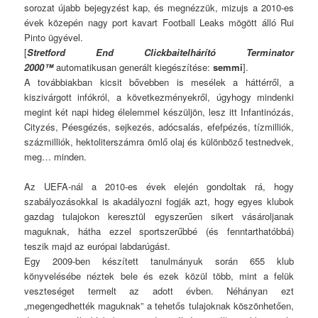
sorozat újabb bejegyzést kap, és megnézzük, mizujs a 2010-es
évek közepén nagy port kavart Football Leaks mögött álló Rui
Pinto ügyével.
[
Stretford End Clickbaitelhárító Terminator
2000™
automatikusan generált kiegészítése:
semmi
].
A továbbiakban kicsit bővebben is mesélek a háttérről, a
kiszivárgott infókról, a következményekről, úgyhogy mindenki
megint két napi hideg élelemmel készüljön, lesz itt Infantinózás,
Cityzés, Péesgézés, sejkezés, adócsalás, efefpézés, tízmilliók,
százmilliók, hektoliterszámra ömlő olaj és különböző testnedvek,
meg… minden.
Az UEFA-nál a 2010-es évek elején gondoltak rá, hogy
szabályozásokkal is akadályozni fogják azt, hogy egyes klubok
gazdag tulajokon keresztül egyszerűen sikert vásároljanak
maguknak, hátha ezzel sportszerűbbé (és fenntarthatóbbá)
teszik majd az európai labdarúgást.
Egy 2009-ben készített tanulmányuk során 655 klub
könyvelésébe néztek bele és ezek közül több, mint a felük
veszteséget termelt az adott évben. Néhányan ezt
„megengedhették maguknak” a tehetős tulajoknak köszönhetően,