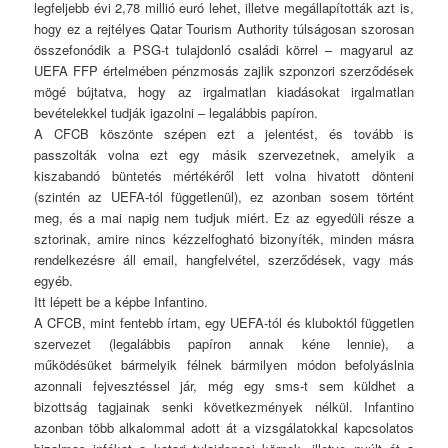
legfeljebb évi 2,78 millió euró lehet, illetve megállapították azt is,
hogy ez a rejtélyes Qatar Tourism Authority túlságosan szorosan
összefonódik a PSG-t tulajdonló családi körrel – magyarul az
UEFA FFP értelmében pénzmosás zajlik szponzori szerződések
mögé bújtatva, hogy az irgalmatlan kiadásokat irgalmatlan
bevételekkel tudják igazolni – legalábbis papíron.
A CFCB köszönte szépen ezt a jelentést, és tovább is
passzolták volna ezt egy másik szervezetnek, amelyik a
kiszabandó büntetés mértékéről lett volna hivatott dönteni
(szintén az UEFA-tól függetlenül), ez azonban sosem történt
meg, és a mai napig nem tudjuk miért. Ez az egyedüli része a
sztorinak, amire nincs kézzelfogható bizonyíték, minden másra
rendelkezésre áll email, hangfelvétel, szerződések, vagy más
egyéb.
Itt lépett be a képbe Infantino.
A CFCB, mint fentebb írtam, egy UEFA-tól és kluboktól független
szervezet (legalábbis papíron annak kéne lennie), a
működésüket bármelyik félnek bármilyen módon befolyáslnia
azonnali fejvesztéssel jár, még egy sms-t sem küldhet a
bizottság tagjainak senki következmények nélkül. Infantino
azonban több alkalommal adott át a vizsgálatokkal kapcsolatos