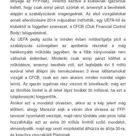
lényege az FFP-nek), innentől kezdve a kluboknak igazolniuk
kellett, hogy csak annyi pénzt szórtak el, amennyit a bevételeik
alapján a szabályozások megengednek. Az első vizsgálatokat
ennek ellenőrzésére 2014 májusában indították, egy UEFA-tól és
kluboktól is független szervezet, a CFCB (Club Financial Control
Body) felügyeletével.
Az UEFA pedig azóta is minden évben módosítgatja picit a
szabályozás szövegében az apróbetűs részeket a még
hatékonyabb működés jegyében, de a főbb irányvonalak nem
változtak érdemben. Mindenki csak annyi pénzt költhet a
működésre, amennyi bevétele volt, ezt legfeljebb évi 5 millió
euróval lehet átlépni (és természetesen 3 éves időtartamokat
vizsgál a CFCB, csak ezt nem akarom minden mondat végén
leírni). Az igazán izgalmas rész viszont itt következik: még ezt
az ötmilliós limitet is át lehet lépni további 30 millióval, ha ezt a
tulajdonos(ok) kiegyenlítik.
Amikor ezt a mondatot olvastam, akkor az a kép jelent meg
előttem, ahogy Manszúr sejk a vécén ülve olvassa az FFP-
tervezet nyomtatott verzióját, majd némi tűnődés után piros tollal
hozzáfirkálja ezt az extra 20 milliós limitről szóló mondatot,
elmosolyodik, majd egy unott mozdulattal áthúzza és átírja 30-ra,
és kijavítva visszaküldi Platininek.