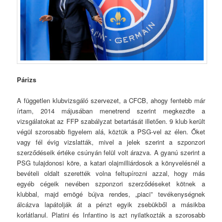
Párizs
A független klubvizsgáló szervezet, a CFCB, ahogy fentebb már
írtam, 2014 májusában menetrend szerint megkezdte a
vizsgálatokat az FFP szabályzat betartását illetően. 9 klub került
végül szorosabb figyelem alá, köztük a PSG-vel az élen. Őket
vagy fél évig vizslatták, mivel a jelek szerint a szponzori
szerződéseik értéke csúnyán felül volt árazva. A gyanú szerint a
PSG tulajdonosi köre, a katari olajmilliárdosok a könyvelésnél a
bevételi oldalt szerették volna feltupírozni azzal, hogy más
egyéb cégeik nevében szponzori szerződéseket kötnek a
klubbal, majd emögé bújva rendes, „piaci” tevékenységnek
álcázva lapátolják át a pénzt egyik zsebükből a másikba
korlátlanul. Platini és Infantino is azt nyilatkozták a szorosabb