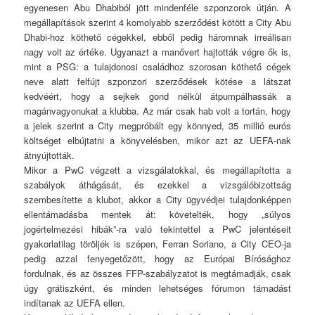
egyenesen Abu Dhabiból jött mindenféle szponzorok útján. A
megállapítások szerint 4 komolyabb szerződést kötött a City Abu
Dhabi-hoz köthető cégekkel, ebből pedig háromnak irreálisan
nagy volt az értéke. Ugyanazt a manővert hajtották végre ők is,
mint a PSG: a tulajdonosi családhoz szorosan köthető cégek
neve alatt felfújt szponzori szerződések kötése a látszat
kedvéért, hogy a sejkek gond nélkül átpumpálhassák a
magánvagyonukat a klubba. Az már csak hab volt a tortán, hogy
a jelek szerint a City megpróbált egy könnyed, 35 millió eurós
költséget elbújtatni a könyvelésben, mikor azt az UEFA-nak
átnyújtották.
Mikor a PwC végzett a vizsgálatokkal, és megállapította a
szabályok áthágását, és ezekkel a vizsgálóbizottság
szembesítette a klubot, akkor a City ügyvédjei tulajdonképpen
ellentámadásba mentek át: követelték, hogy „súlyos
jogértelmezési hibák”-ra való tekintettel a PwC jelentéseit
gyakorlatilag töröljék is szépen, Ferran Soriano, a City CEO-ja
pedig azzal fenyegetőzött, hogy az Európai Bírósághoz
fordulnak, és az összes FFP-szabályzatot is megtámadják, csak
úgy grátiszként, és minden lehetséges fórumon támadást
indítanak az UEFA ellen.