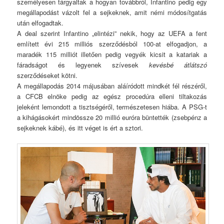
személyesen tárgyaltak a hogyan továbbról, Infantino pedig egy
megállapodást vázolt fel a sejkeknek, amit némi módosítgatás
után elfogadtak.
A deal szerint Infantino „elintézi” nekik, hogy az UEFA a fent
említett évi 215 milliós szerződésból 100-at elfogadjon, a
maradék 115 milliót illetően pedig vegyék kicsit a katariak a
fáradságot és legyenek szívesek
kevésbé átlátszó
szerződéseket kötni.
A megállapodás 2014 májusában aláíródott mindkét fél részéről,
a CFCB elnöke pedig az egész procedúra elleni tiltakozás
jeleként lemondott a tisztségéről, természetesen hiába. A PSG-t
a kihágásokért mindössze 20 millió euróra büntették (zsebpénz a
sejkeknek kábé), és itt véget is ért a sztori.