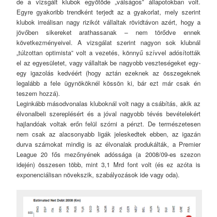
de a vizsgált klubok egyötöde „válságos” állapotokban volt.
Egyre gyakoribb trendként terjedt az a gyakorlat, mely szerint
klubok irreálisan nagy rizikót vállaltak rövidtávon azért, hogy a
jövőben sikereket arathassanak – nem törődve ennek
következményeivel. A vizsgálat szerint nagyon sok klubnál
„túlzottan optimista” volt a vezetés, könnyű szívvel adósították
el az egyesületet, vagy vállaltak be nagyobb veszteségeket egy-
egy igazolás kedvéért (hogy aztán ezeknek az összegeknek
legalább a fele ügynököknél kössön ki, bár ezt már csak én
teszem hozzá).
Leginkább másodvonalas kluboknál volt nagy a csábítás, akik az
élvonalbeli szereplésért és a jóval nagyobb tévés bevételekért
hajlandóak voltak erőn felül szórni a pénzt. De természetesen
nem csak az alacsonyabb ligák jeleskedtek ebben, az igazán
durva számokat mindig is az élvonalak produkálták, a Premier
League 20 fős mezőnyének adóssága (a 2008/09-es szezon
idején) összesen több, mint 3,1 Mrd font volt (és ez azóta is
exponenciálisan növekszik, szabályozások ide vagy oda).