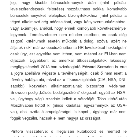
jog, hogy kisebb bűncselekmények árán (mint például
levelezőrendszerek feltörése) hozzájuthass sokkal komolyabb
bűncselekményeket leleleplező bizonyítékokhoz (mint például a
téged alkalmazó cég adócsalásai, vagy kényszermunkáztatása,
vagy akármije), anélkül, hogy ennek komolyabb következményei
legyenek. Természetesen nem minden esetben, és csak elég
szigorú kritériumok esetén működik a dolog, szóval azért ne
álljatok neki már az ebédszünetben a HR levelezését hekkelgetni
csak úgy, azt egyelőre sem itthon, sem máshol az EU-ban nem
díjazzák. Egyébként az amerikai titkosszolgálatok lakossági
megfigyeléseiről 2013-ban szivárogtató Edward Snowden is erre
a jogra apellálva végezte a tevékenységét, csak ő nem esett a
törvény hatálya alá, mivel az a titkosszolgálatok (CIA, NSA, DNI,
satöbbi) közvetlen alkalmazottjainak biztosított védelmet,
Snowden pedig „külsős bedolgozóként” dolgozott együtt az NSA-
val, úgyhogy végül szednie kellett a sátorfáját. Több kitérő után
Moszkvában kötött ki (nincs kiadatási egyezményük az USA-
val), ahol azóta állampolgárságot is kapott, úgyhogy már nem
fogják vegzálni, hacsak el nem hagyja az országot.
Pintóra visszatérve: ő illegálisan kutakodott és mentett le