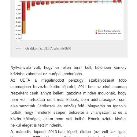
Grafikon az UEFA jelentéséből
Nyilvánvaló volt, hogy ez ellen tenni kell, különben komoly
krízisbe zuhanhat az európai labdarúgás.
Az UEFA a megálmodott pénzügyi szabályozását több
csomagban tervezte életbe léptetni, 2011-ben az első csomag
részeként csak annyit kellett igazolnia minden indulónak, hogy
nem volt tartozása sem más klubok, sem adóhatóságok, sem
alkalmazottak (játékosok és edzők) felé. Magyarán ha igazolni
tudták, hogy mindenki szépen befizette a villanyszámlát és a
közös költséget, akkor nem volt balhé. Ennek szinte kivétel
nélkül eleget is tett mindenki.
A második lépcső 2013-ban lépett életbe (ez volt az igazi