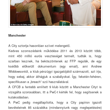
Manchester
A City sztorija hasonlóan szívet melengető.
Kedves szomszédaink működése 2011 és 2013 között több,
mint 450 millió eurós veszteséget termelt, tudták is, hogy
szarban lesznek, ha beköszöntenek az FFP regulák, de egy
kséőbb előkerült dokumentum (egy email), ami Andrew
Widdowsontól, a klub pénzügyi igazgatójától származott, azt írja,
hogy sebaj, akkor áthágjuk a szabályokat. Így, feketén-fehéren,
specifikusan a „breach” szó használatával.
A CFCB a fentebb említett 9 klub között a Manchester Cityt is
vizsgálta szorosabban, itt a PwC-t kérték fel, hogy segítsenek a
kutakodásban.
A PwC pedig megállapította, hogy a City papíron igazolt
bevételeinek 85 százaléka (mindannyiunk nagy meglepetésére)