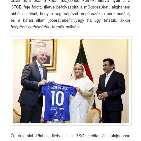
bizalmas infókat a katari tulajdonosi körnek, illetve nyúlt át a
CFCB feje fölött, illetve befolyásolta a működésüket, alighanem
abból a célból, hogy a segítségével megússzák a pénzmosást,
és a katari állam jóbarátjaként (vagy ha úgy tetszik, akkor
beépített embereként
) tartsák nyilván.
Ő, valamint Platini, illetve a a PSG elnöke és tulajdonosa