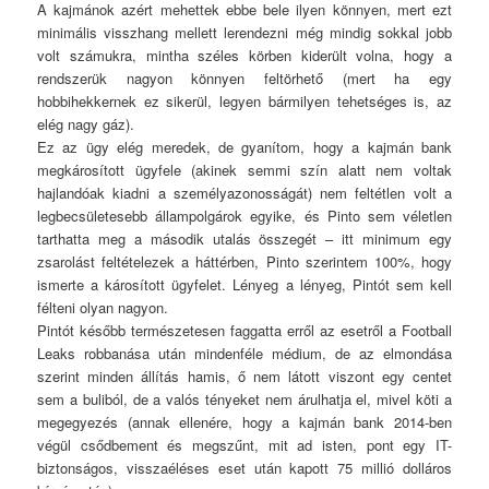
A kajmánok azért mehettek ebbe bele ilyen könnyen, mert ezt
minimális visszhang mellett lerendezni még mindig sokkal jobb
volt számukra, mintha széles körben kiderült volna, hogy a
rendszerük nagyon könnyen feltörhető (mert ha egy
hobbihekkernek ez sikerül, legyen bármilyen tehetséges is, az
elég nagy gáz).
Ez az ügy elég meredek, de gyanítom, hogy a kajmán bank
megkárosított ügyfele (akinek semmi szín alatt nem voltak
hajlandóak kiadni a személyazonosságát) nem feltétlen volt a
legbecsületesebb állampolgárok egyike, és Pinto sem véletlen
tarthatta meg a második utalás összegét – itt minimum egy
zsarolást feltételezek a háttérben, Pinto szerintem 100%, hogy
ismerte a károsított ügyfelet. Lényeg a lényeg, Pintót sem kell
félteni olyan nagyon.
Pintót később természetesen faggatta erről az esetről a Football
Leaks robbanása után mindenféle médium, de az elmondása
szerint minden állítás hamis, ő nem látott viszont egy centet
sem a buliból, de a valós tényeket nem árulhatja el, mivel köti a
megegyezés (annak ellenére, hogy a kajmán bank 2014-ben
végül csődbement és megszűnt, mit ad isten, pont egy IT-
biztonságos, visszaéléses eset után kapott 75 millió dolláros