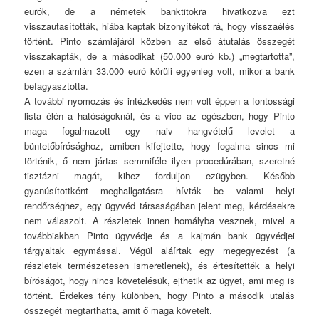
eurók, de a németek banktitokra hivatkozva ezt
visszautasították, hiába kaptak bizonyítékot rá, hogy visszaélés
történt. Pinto számlájáról közben az első átutalás összegét
visszakapták, de a másodikat (50.000 euró kb.) „megtartotta”,
ezen a számlán 33.000 euró körüli egyenleg volt, mikor a bank
befagyasztotta.
A további nyomozás és intézkedés nem volt éppen a fontossági
lista élén a hatóságoknál, és a vicc az egészben, hogy Pinto
maga fogalmazott egy naiv hangvételű levelet a
büntetőbírósághoz, amiben kifejtette, hogy fogalma sincs mi
történik, ő nem jártas semmiféle ilyen procedúrában, szeretné
tisztázni magát, kihez forduljon ezügyben. Később
gyanúsítottként meghallgatásra hívták be valami helyi
rendőrséghez, egy ügyvéd társaságában jelent meg, kérdésekre
nem válaszolt. A részletek innen homályba vesznek, mivel a
továbbiakban Pinto ügyvédje és a kajmán bank ügyvédjei
tárgyaltak egymással. Végül aláírtak egy megegyezést (a
részletek természetesen ismeretlenek), és értesítették a helyi
bíróságot, hogy nincs követelésük, ejthetik az ügyet, ami meg is
történt. Érdekes tény különben, hogy Pinto a második utalás
összegét megtarthatta, amit ő maga követelt.