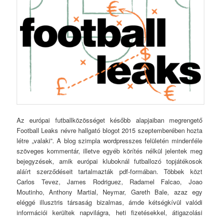
Az európai futballközösséget később alapjaiban megrengető
Football Leaks névre hallgató blogot 2015 szeptemberében hozta
létre „valaki”. A blog szimpla wordpresszes felületén mindenféle
szöveges kommentár, illetve egyéb körítés nélkül jelentek meg
bejegyzések, amik európai kluboknál futballozó topjátékosok
aláírt szerződéseit tartalmazták pdf-formában. Többek közt
Carlos Tevez, James Rodriguez, Radamel Falcao, Joao
Moutinho, Anthony Martial, Neymar, Gareth Bale, azaz egy
eléggé illusztris társaság bizalmas, ámde kétségkívül valódi
információi kerültek napvilágra, heti fizetésekkel, átigazolási