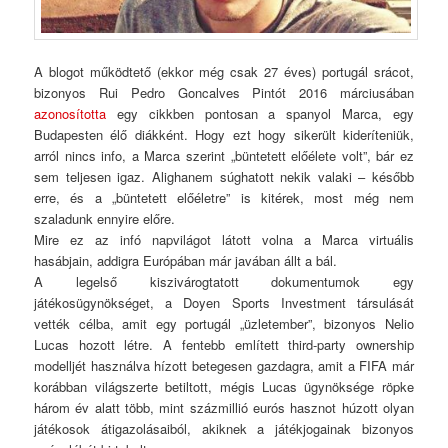
A blogot működtető (ekkor még csak 27 éves) portugál srácot,
bizonyos Rui Pedro Goncalves Pintót 2016 márciusában
azonosította
egy cikkben pontosan a spanyol Marca, egy
Budapesten élő diákként. Hogy ezt hogy sikerült kideríteniük,
arról nincs info, a Marca szerint „büntetett előélete volt”, bár ez
sem teljesen igaz. Alighanem súghatott nekik valaki – később
erre, és a „büntetett előéletre” is kitérek, most még nem
szaladunk ennyire előre.
Mire ez az infó napvilágot látott volna a Marca virtuális
hasábjain, addigra Európában már javában állt a bál.
A legelső kiszivárogtatott dokumentumok egy
játékosügynökséget, a Doyen Sports Investment társulását
vették célba, amit egy portugál „üzletember”, bizonyos Nelio
Lucas hozott létre. A fentebb említett third-party ownership
modelljét használva hízott betegesen gazdagra, amit a FIFA már
korábban világszerte betiltott, mégis Lucas ügynöksége röpke
három év alatt több, mint százmillió eurós hasznot húzott olyan
játékosok átigazolásaiból, akiknek a játékjogainak bizonyos