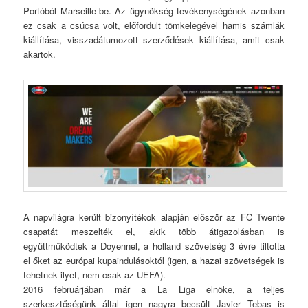
Portóból Marseille-be. Az ügynökség tevékenységének azonban
ez csak a csúcsa volt, előfordult tömkelegével hamis számlák
kiállítása, visszadátumozott szerződések kiállítása, amit csak
akartok.
A napvilágra került bizonyítékok alapján először az FC Twente
csapatát meszelték el, akik több átigazolásban is
együttműködtek a Doyennel, a holland szövetség 3 évre tiltotta
el őket az európai kupaindulásoktól (igen, a hazai szövetségek is
tehetnek ilyet, nem csak az UEFA).
2016 februárjában már a La Liga elnöke, a teljes
szerkesztőségünk által igen nagyra becsült Javier Tebas is