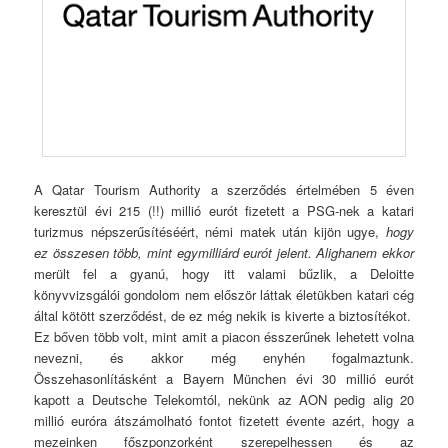
A Qatar Tourism Authority a szerződés értelmében 5 éven
keresztül évi 215 (!!) millió eurót fizetett a PSG-nek a katari
turizmus népszerűsítéséért, némi matek után kijön ugye,
hogy
ez összesen több, mint egymilliárd eurót jelent. Alighanem ekkor
merült fel a gyanú, hogy itt valami bűzlik, a Deloitte
könyvvizsgálói gondolom nem először láttak életükben katari cég
által kötött szerződést, de ez még nekik is kiverte a biztosítékot.
Ez bőven több volt, mint amit a piacon ésszerűnek lehetett volna
nevezni, és akkor még enyhén fogalmaztunk.
Összehasonlításként a Bayern München évi 30 millió eurót
kapott a Deutsche Telekomtól, nekünk az AON pedig alig 20
millió euróra átszámolható fontot fizetett évente azért, hogy a
mezeinken főszponzorként szerepelhessen és az