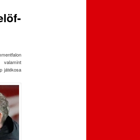
löf-
mmentfalon
, valamint
ap játékosa