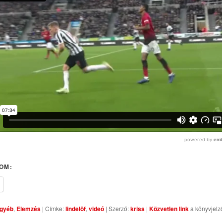
OM:
gyéb
,
Elemzés
| Címke:
lindelöf
,
videó
| Szerző:
kriss
|
Közvetlen link
a könyvjelz