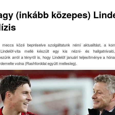
agy (inkább közepes) Linde
ízis
 meccs közé bepréselve szolgáltatunk némi aktualitást, a ko
Lindelöf-vita mellé készült egy kis nézni- és hallgatnivaló
ünk arról a tényről is, hogy Lindelöf januári teljesítménye a hón
iérdemelte volna (Rashforddal együtt mellesleg).