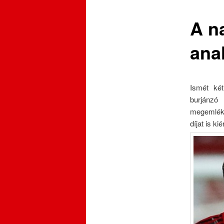
A n
anal
Ismét két
burjánzó 
megemlékez
díjat is k