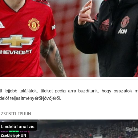
tt lejjebb találjátok, titeket pedig arra buzdítunk, hogy osszátok 
elöf teljesítményéről/jövőjéről.