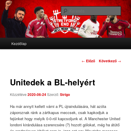
We'll never die
Kere
Stretford End
Fő menü
Kezdőlap
Tovább az elsődleges tartalomra
Tovább a másodlagos tartalomra
Bejegyzés navigáció
←
Előző
Következő
→
Unitedek a BL-helyért
Közzétéve
2020-06-24
Szerző:
Strigo
Ha már annyit kellett várni a PL újraindulására, hát azóta
záporoznak ránk a zártkapus meccsek, csak kapkodjuk a
fejünket hogy melyik 0-0-ról kapcsoljunk el. A Manchester United
londoni kirándulása szerencsére (?) hozott gólokat, még ha átütő
és eredményes játékot nem is, igaz ezt egy Mourinho-meccsen