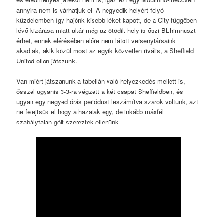
annyira nem is várhatjuk el. A negyedik helyért folyó
küzdelemben így hajónk kisebb léket kapott, de a City függőben
lévő kizárása miatt akár még az ötödik hely is őszi BL-himnuszt
érhet, ennek elérésében előre nem látott versenytársaink
akadtak, akik közül most az egyik közvetlen rivális, a Sheffield
United ellen játszunk.
Van miért játszanunk a tabellán való helyezkedés mellett is,
ősszel ugyanis 3-3-ra végzett a két csapat Sheffieldben, és
ugyan egy negyed órás periódust leszámítva szarok voltunk, azt
ne felejtsük el hogy a hazaiak egy, de inkább másfél
szabálytalan gólt szereztek ellenünk.