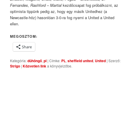
Fernandes, Rashford – Martial
kezdőcsapat fog próbálkozni, az
optimista tippünk pedig az, hogy egy másik Unitedhez (a
Newcastle-höz) hasonlóan 3-0-ra fog nyerni a United a United
ellen.
MEGOSZTOM:
Share
Kategória:
dühöngő
,
pl
| Címke:
PL
,
sheffield united
,
United
| Szerző:
Strigo
|
Közvetlen link
a könyvjelzőbe.