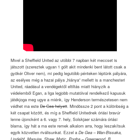
Mivel a Sheffield United az utóbbi 7 napban két meccset is
játszott (szereztek ugyan 1 gólt akit mindenki bent látott csak a
gyökér Oliver nem), mi pedig legutóbb pénteken léptünk pályára,
az esélyes még a hazai pálya „hiánya” mellett is a manchesteri
United, ráadásul a vendégektől eltiltás miatt hiányzik a
védelemből Egan, a liga legjobb mutatóival rendelkező kapusuk
játékjoga meg ugye a miénk, így Henderson természetesen nem
védhet ma este
De Gea helyett
. Mindössze 2 pont a különbség a
két csapat között, és míg a Sheffield Unitednek óriási bravúr
lenne újoncként a 6. vagy 7. hely, Solskjaer számára óriási
blama, így hát a ma este remek alkalom arra, hogy leszakítsuk
egyik közvetlen riválisunkat. Ezzel a
De Gea – Wan-Bissaka,
Lindelöf, Maguire, Shaw, Matic, Pogba – Greenwood, B.