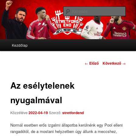
We'll never die
Kere
Stretford End
Fő menü
Kezdőlap
Tovább az elsődleges tartalomra
Tovább a másodlagos tartalomra
Bejegyzés navigáció
←
Előző
Következő
→
Az esélytelenek
nyugalmával
Közzétéve
2022-04-19
Szerző:
stretfordend
Normál esetben erős izgalmi állapotba kerülnénk egy Pool elleni
rangadótól, de a mostani helyzetben úgy állunk a meccshez,