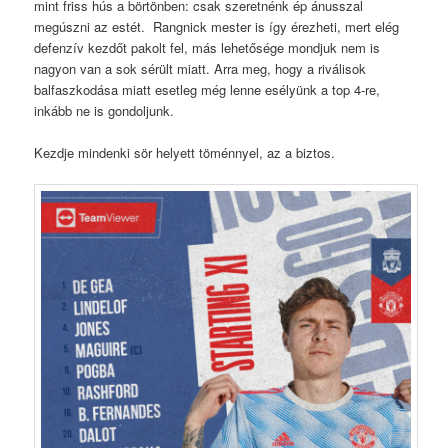
mint friss hús a börtönben: csak szeretnénk ép ánusszal
megúszni az estét. Rangnick mester is így érezheti, mert elég
defenzív kezdőt pakolt fel, más lehetősége mondjuk nem is
nagyon van a sok sérült miatt. Arra meg, hogy a riválisok
balfaszkodása miatt esetleg még lenne esélyünk a top 4-re,
inkább ne is gondoljunk.
Kezdje mindenki sör helyett töménnyel, az a biztos.