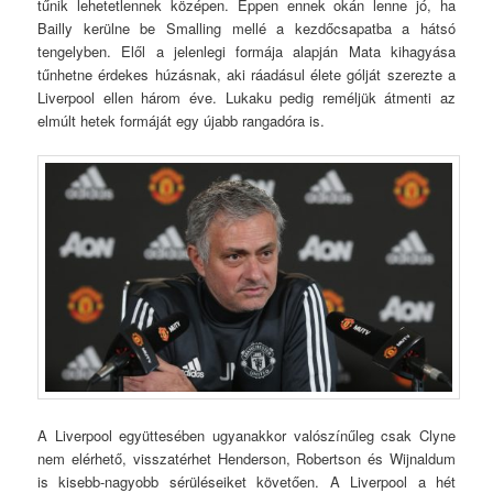
tűnik lehetetlennek középen. Éppen ennek okán lenne jó, ha
Bailly kerülne be Smalling mellé a kezdőcsapatba a hátsó
tengelyben. Elől a jelenlegi formája alapján Mata kihagyása
tűnhetne érdekes húzásnak, aki ráadásul élete gólját szerezte a
Liverpool ellen három éve. Lukaku pedig reméljük átmenti az
elmúlt hetek formáját egy újabb rangadóra is.
A Liverpool együttesében ugyanakkor valószínűleg csak Clyne
nem elérhető, visszatérhet Henderson, Robertson és Wijnaldum
is kisebb-nagyobb sérüléseiket követően. A Liverpool a hét