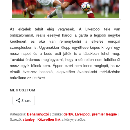
Az előjelek tehát elég vegyesek. A Liverpool tele van
önbizalommal, reális eséllyel harcol a gárda a legjobb négybe
kerülésért és oka van reménykedni a sikeres európai
szereplésben is. Ugyanakkor Klopp együttese képes kifogni egy
rossz napot és a kedd esti játék is a lábakban lehet még.
Továbbá érdemes megjegyezni, hogy a döntetlen nem feltétlenül
rossz egyik félnek sem. Éppen ezért nem lenne meglepő, ha az
elmúlt évekhez hasonló, alapvetően óvatoskodó mérkőzésbe
torkollana az ütközet.
MEGOSZTOM:
Share
Kategória:
Beharangozó
| Címke:
derby
,
Liverpool
,
premier league
|
Szerző:
stanley
|
Közvetlen link
a könyvjelzőbe.