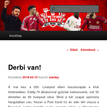
We'll never die
Kere
Stretford End
Fő menü
Kezdőlap
Tovább az elsődleges tartalomra
Tovább a másodlagos tartalomra
Bejegyzés navigáció
←
Előző
Következő
→
Derbi van!
Közzétéve
2018-03-10
Szerző:
stanley
A mai lesz a 200. Liverpool elleni összecsapás a klub
történetében. Eddig 79 alkalommal győztek kedvenceink, volt 55
döntetlen és 65 liverpooli siker. Mind a két csapat optimista
hangulatban van, hiszen a Pool közel tíz év után tért vissza a
Bajnokok Ligája legjobb nyolc csapata közé, a Manchester