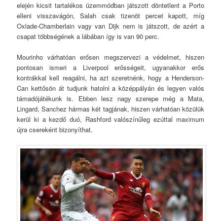
elején kicsit tartalékos üzemmódban játszott döntetlent a Porto
elleni visszavágón, Salah csak tizenöt percet kapott, míg
Oxlade-Chamberlain vagy van Dijk nem is játszott, de azért a
csapat többségének a lábában így is van 90 perc.
Mourinho várhatóan erősen megszervezi a védelmet, hiszen
pontosan ismeri a Liverpool erősségeit, ugyanakkor erős
kontrákkal kell reagálni, ha azt szeretnénk, hogy a Henderson-
Can kettősön át tudjunk hatolni a középpályán és legyen valós
támadójátékunk is. Ebben lesz nagy szerepe még a Mata,
Lingard, Sanchez hármas két tagjának, hiszen várhatóan közülük
kerül ki a kezdő duó, Rashford valószínűleg ezúttal maximum
újra csereként bizonyíthat.