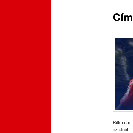
Cím
Ritka nap 
az utóbbi 