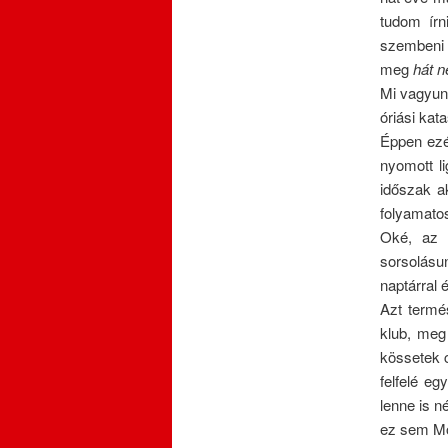
tudom írn
szembeni h
meg
hát 
Mi vagyunk
óriási kat
Éppen ezé
nyomott l
időszak a
folyamato
Oké, az E
sorsolásu
naptárral 
Azt termé
klub, meg 
kössetek c
felfelé e
lenne is n
ez sem Mo