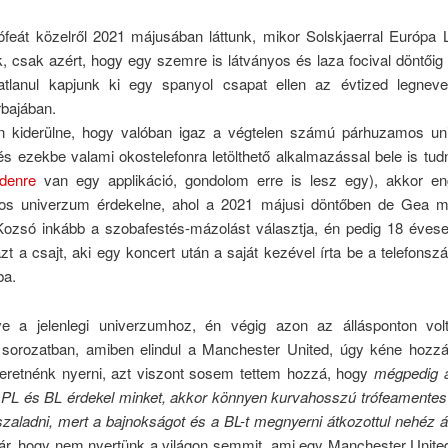
rófeát közelről 2021 májusában láttunk, mikor Solskjaerral Európa 
k, csak azért, hogy egy szemre is látványos és laza focival döntői
atlanul kapjunk ki egy spanyol csapat ellen az évtized legnev
rbajában.
n kiderülne, hogy valóban igaz a végtelen számú párhuzamos u
és ezekbe valami okostelefonra letölthető alkalmazással bele is tu
denre
van egy applikáció, gondolom erre is lesz egy), akkor 
os univerzum érdekelne, ahol a 2021 májusi döntőben de Gea m
 Kozsó inkább a szobafestés-mázolást választja, én pedig 18 éve
zt a csajt, aki egy koncert után a saját kezével írta be a telefons
ba.
ve a jelenlegi univerzumhoz, én végig azon az állásponton vo
 sorozatban, amiben elindul a Manchester United, úgy kéne hozzáá
eretnénk nyerni, azt viszont sosem tettem hozzá, hogy
mégpedig a
 PL és BL érdekel minket, akkor könnyen kurvahosszú trófeamentes
szaladni, mert a bajnokságot és a BL-t megnyerni átkozottul nehéz 
ár, hogy nem nyertünk a világon semmit, ami egy Manchester United