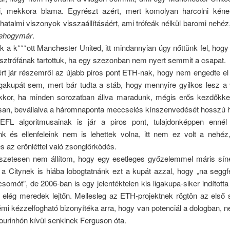
i, mekkora blama. Egyrészt azért, mert komolyan harcolni kéne
atalmi viszonyok visszaállításáért, ami trófeák nélkül baromi nehé
nehogymár
.
 a k***ott Manchester United, itt mindannyian úgy nőttünk fel, hogy
asztrófának tartottuk, ha egy szezonban nem nyert semmit a csapat.
rt jár részemről az újabb piros pont ETH-nak, hogy nem engedte el
igakupát sem, mert bár tudta a stáb, hogy mennyire gyilkos lesz a 
kkor, ha minden sorozatban állva maradunk, mégis erős kezdőkkel 
san, bevállalva a háromnaponta meccselés kínszenvedését hosszú 
FL algoritmusainak is jár a piros pont, tulajdonképpen enné
nk és ellenfeleink nem is lehettek volna, itt nem ez volt a nehé
és az erőnléttel való zsonglőrködés.
szetesen nem állítom, hogy egy esetleges győzelemmel máris sín
a Citynek is hiába lobogtatnánk ezt a kupát azzal, hogy „na seggf
somót”, de 2006-ban is egy jelentéktelen kis ligakupa-siker indította 
gy elég meredek lejtőn. Mellesleg az ETH-projektnek rögtön az első
émi kézzelfogható bizonyítéka arra, hogy van potenciál a dologban, n
urinhón kívül senkinek Ferguson óta.