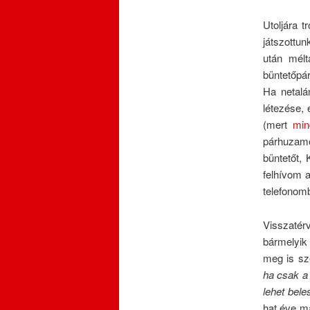
Utoljára t
játszottun
után mélt
büntetőpá
Ha netalá
létezése, 
(mert
min
párhuzam
büntetőt,
felhívom a
telefonom
Visszatér
bármelyik
meg is sz
ha csak a
lehet bele
hat éve m