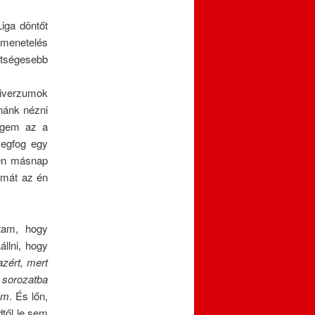
Liga döntőt
g menetelés
etségesebb
niverzumok
dnánk nézni
engem az a
egfog egy
sen másnap
zámát az én
ltam, hogy
llni, hogy
zért, mert
 sorozatba
ám
. És lőn,
től le sem