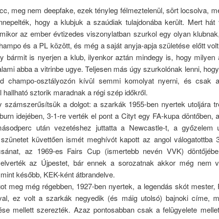
c, meg nem deepfake, ezek tényleg félmeztelenül, sört locsolva, me
nnepelték, hogy a klubjuk a szaúdiak tulajdonába került. Mert hát
, mikor az ember évtizedes viszonylatban szurkol egy olyan klubna
 champo és a PL között, és még a saját anyja-apja születése előtt volt 
y bármit is nyerjen a klub, ilyenkor aztán mindegy is, hogy milyen
alami abba a vitrinbe ugye. Teljesen más úgy szurkolónak lenni, hog
od champo-osztályozón kívül semmi komolyat nyerni, és csak a
l hallható sztorik maradnak a régi szép időkről.
 számszerűsítsük a dolgot: a szarkák 1955-ben nyertek utoljára tr
burn idejében, 3-1-re verték el pont a Cityt egy FA-kupa döntőben, 
sodperc után vezetéshez juttatta a Newcastle-t, a győzelem 
szünetet küvettően ismét meghívót kapott az angol válogatottba 
ocsánat, az 1969-es Fairs Cup (ismertebb nevén VVK) döntőjéb
lverték az Újpestet, bár ennek a sorozatnak akkor még nem v
 mint később, KEK-ként átbrandelve.
ot meg még régebben, 1927-ben nyertek, a legendás skót mester, 
ával, ez volt a szarkák negyedik (és máig utolsó) bajnoki címe, m
se mellett szerezték. Azaz pontosabban csak a felügyelete melle