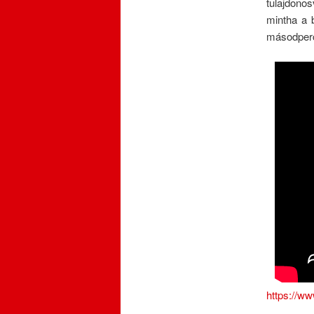
tulajdono
mintha a 
másodperc 
https://w