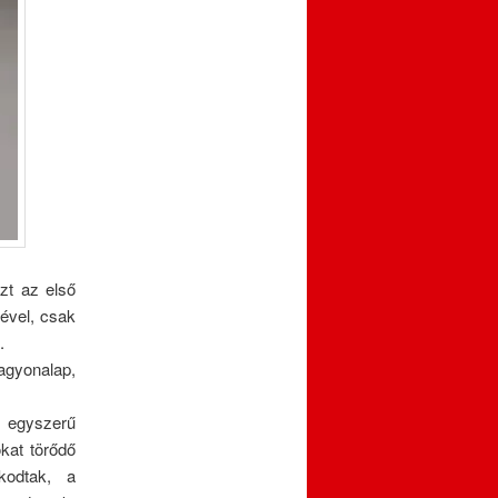
zt az első
ével, csak
.
agyonalap,
z egyszerű
kat törődő
kodtak, a