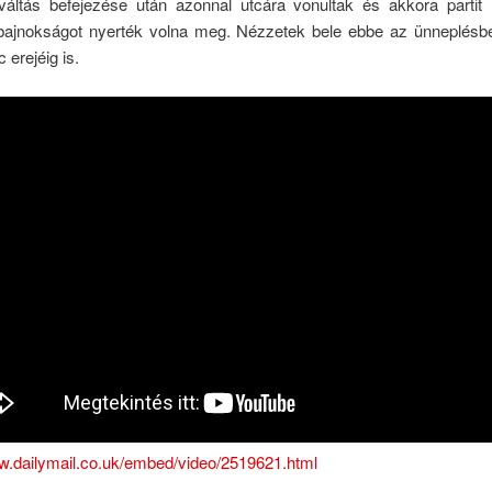
sváltás befejezése után azonnal utcára vonultak és akkora partit 
bajnokságot nyerték volna meg. Nézzetek bele ebbe az ünneplésbe
erejéig is.
ww.dailymail.co.uk/embed/video/2519621.html