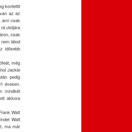
g konfettit
 van az az
k, ami csak
rá utoljára
 áron, csak
y nem látod
z idősebb
ófeát, még
ahol Jackie
után pedig
31 évesen.
en mindkét
olt akkora
Frank Watt
indet Watt
tt, ma már