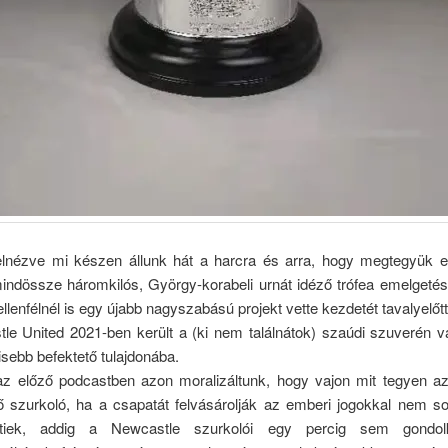
elnézve mi készen állunk hát a harcra és arra, hogy megtegyük e
mindössze háromkilós, György-korabeli urnát idéző trófea emelgetés
llenfélnél is egy újabb nagyszabású projekt vette kezdetét tavalyelőtt
le United 2021-ben került a (ki nem találnátok) szaúdi szuverén v
sebb befektető tulajdonába.
z előző podcastben azon moralizáltunk, hogy vajon mit tegyen a
ő szurkoló, ha a csapatát felvásárolják az emberi jogokkal nem so
letiek, addig a Newcastle szurkolói egy percig sem gondol