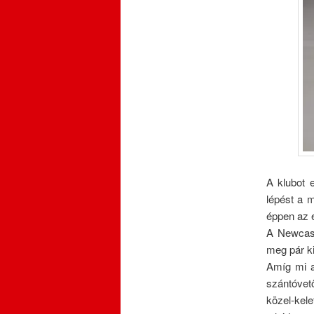
A klubot 
lépést a 
éppen az e
A Newcast
meg pár ki
Amíg mi a
szántóvet
közel-ke