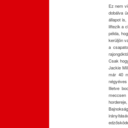
Ez nem vic
dobálva ü
állapot is
liftezik a
példa, hog
kerüljön v
a csapat
rajongóktó
Csak hogy
Jackie Mil
már 40 má
négyéves 
Illetve b
meccsen e
hordereje,
Bajnokság
irányítás
edzősködé