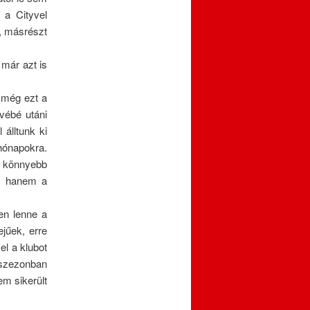
 a Cityvel
z, másrészt
 már azt is
 még ezt a
vébé utáni
álltunk ki
hónapokra.
l könnyebb
z, hanem a
en lenne a
ejűek, erre
el a klubot
 szezonban
em sikerült