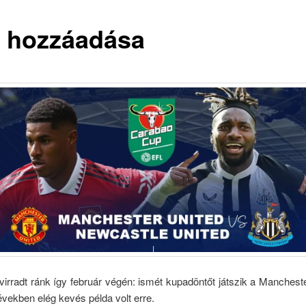
 hozzáadása
virradt ránk így február végén: ismét kupadöntőt játszik a Manchest
években elég kevés példa volt erre.