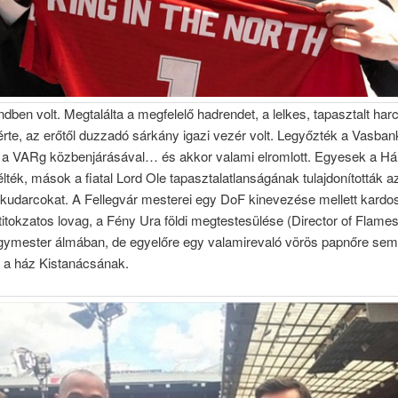
dben volt. Megtalálta a megfelelő hadrendet, a lelkes, tapasztalt ha
érte, az erőtől duzzadó sárkány igazi vezér volt. Legyőzték a Vasban
én a VARg közbenjárásával… és akkor valami elromlott. Egyesek a Há
lték, mások a fiatal Lord Ole tapasztalatlanságának tulajdonították a
 kudarcokat. A Fellegvár mesterei egy DoF kinevezése mellett kardo
titokzatos lovag, a Fény Ura földi megtestesülése (Director of Flames)
ymester álmában, de egyelőre egy valamirevaló vörös papnőre sem 
i a ház Kistanácsának.