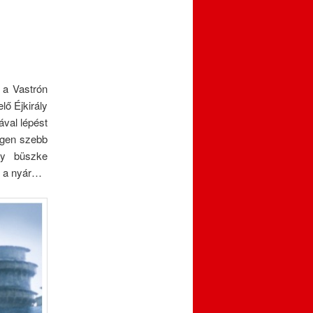
 a Vastrón
lő Éjkirály
ával lépést
égen szebb
gy büszke
t a nyár…