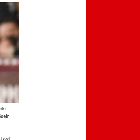
aki
ésein,
 Lord