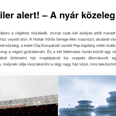
ler alert! – A nyár közeleg
ború a végéhez közeledik. Immár csak két esélyes jelölt maradt
ához vezető úton. A Holtak Vörös Serege élén masírozó, okulárét vise
felé közeleg, a keleti Olaj Kompániát vezető Pep kapitány sötét rivális
rseng a végső győzelemért. És a két félelmetes horda között egy r
látott történelmi ház megtépázott kis csapata állomásozik e
n, melynek célja visszakerülni a négy nagy ház közé, mire beköszön