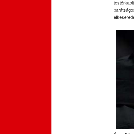
testőrkapi
barátságo
elkeserede