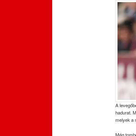
A levegőb
hadurat. M
melyek a 
Még tombol