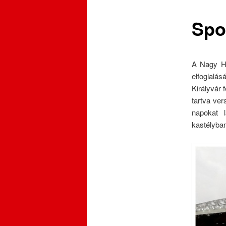
Spoi
A Nagy Há
elfoglalás
Királyvár 
tartva ve
napokat 
kastélyba