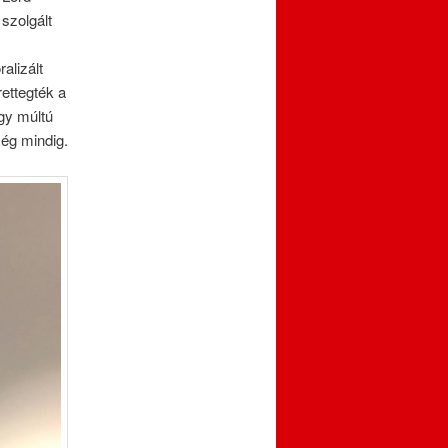
 szolgált
alizált
rettegték a
gy múltú
még mindig.