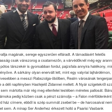
 vallja magának, serege egyszerűen elfáradt. A támadásért felelős
asság csak vánszorog a csatamezőn, a várvédőknél még egy arann
pótos társzekér is gyorsabban fordul, pajzsfala annyira hatékony, mi
rényöve. A sárkány olyan enervált lett, mint egy valyriai lajhárdémon
ívesebben a messzi Rabszolga-öbölben, Realm városának tengerpar
 a déli napfényben Hasfejelő Zidannei mellett. A Nyár szigetekről s
sem mártotta már rég meg ellenfelei testében méretes pallosát. Bán
árnoka pedig közben csak a pénzt számolja – a Falon mérföldenként ot
rd ház címere, ebből is szép summát zsebel be – de harcosaival nem
et sem. A minap Ser Anderhez érkezett holló a Paarisi Vasbank