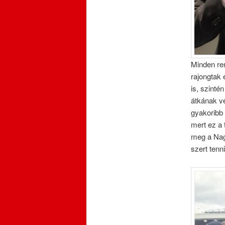
Minden ren
rajongtak 
is, szint
átkának vé
gyakoribb
mert ez a 
meg a Nag
szert tenn