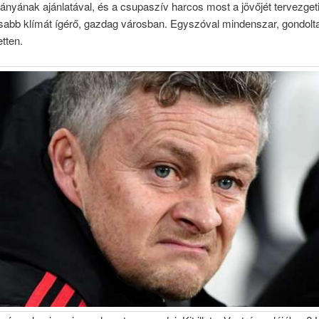
tányának ajánlatával, és a csupaszív harcos most a jövőjét tervezgeti
sabb klímát ígérő, gazdag városban. Egyszóval mindenszar, gondolta
tten.