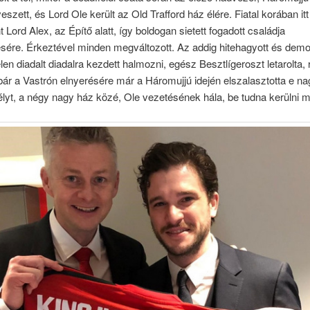
szett, és Lord Ole került az Old Trafford ház élére. Fiatal korában itt
 Lord Alex, az Építő alatt, így boldogan sietett fogadott családja
ére. Érkeztével minden megváltozott. Az addig hitehagyott és demor
elen diadalt diadalra kezdett halmozni, egész Besztlígeroszt letarolta, 
bár a Vastrón elnyerésére már a Háromujjú idején elszalasztotta e na
lyt, a négy nagy ház közé, Ole vezetésének hála, be tudna kerülni 