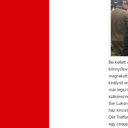
Be kellett
könnyűlov
megrakott 
királynő e
már legsz
sütkérezne
Ser Lukon 
ház kincst
Old Traffo
egy csepp