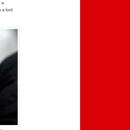
 a
 a lord