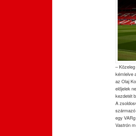
– Közeleg 
kémlelve a
az Olaj Ko
előjelek n
kezdetét b
A zsoldosv
származó k
egy VARg a
Vastrón m