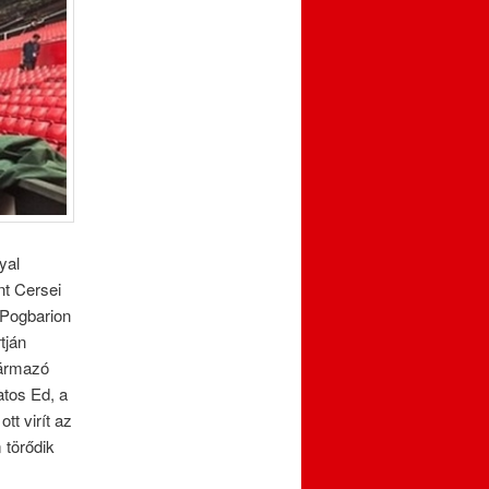
yal
nt Cersei
, Pogbarion
tján
zármazó
atos Ed, a
t virít az
 törődik