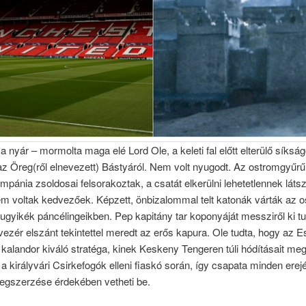
a nyár – mormolta maga elé Lord Ole, a keleti fal előtt elterülő síkság
z Öreg(ről elnevezett) Bástyáról. Nem volt nyugodt. Az ostromgyűrű 
mpánia zsoldosai felsorakoztak, a csatát elkerülni lehetetlennek látsz
em voltak kedvezőek. Képzett, önbizalommal telt katonák várták az 
ugyikék páncélingeikben. Pep kapitány tar koponyáját messziről ki tu
ezér elszánt tekintettel meredt az erős kapura. Ole tudta, hogy az E
alandor kiváló stratéga, kinek Keskeny Tengeren túli hódításait meg
 királyvári Csirkefogók elleni fiaskó során, így csapata minden erejé
egszerzése érdekében vetheti be.