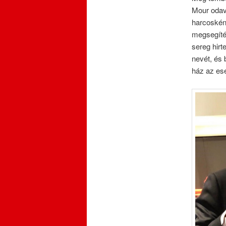
Mour odave
harcosként
megsegítés
sereg hirt
nevét, és 
ház az esé