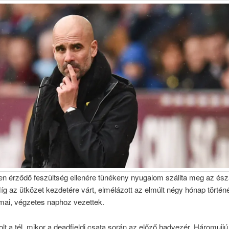
en érződő feszültség ellenére tünékeny nyugalom szállta meg az ész
íg az ütközet kezdetére várt, elmélázott az elmúlt négy hónap történ
mai, végzetes naphoz vezettek.
t a tél, mikor a deadfieldi csata során az előző hadvezér, Háromujjú