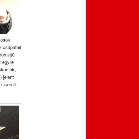
rcosok
k csapatait
romujjú
z egyre
skodtak,
 jelent
sikerült