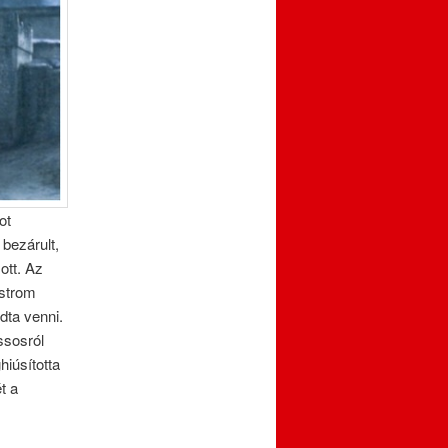
ot
bezárult,
ott. Az
ostrom
dta venni.
ssosról
hiúsította
t a