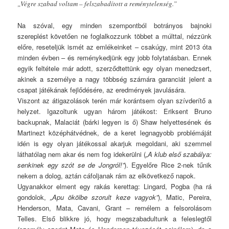
„Végre szabad voltam – felszabadított a reménytelenség.”
Na szóval, egy minden szempontból botrányos bajnoki
szereplést követően ne foglalkozzunk többet a múlttal, nézzünk
előre, reseteljük ismét az emlékeinket – csakúgy, mint 2013 óta
minden évben – és reménykedjünk egy jobb folytatásban. Ennek
egyik feltétele már adott, szerződtettünk egy olyan menedzsert,
akinek a személye a nagy többség számára garanciát jelent a
csapat játékának fejlődésére, az eredmények javulására.
Viszont az átigazolások terén már korántsem olyan szívderítő a
helyzet. Igazoltunk ugyan három játékost: Eriksent Bruno
backupnak, Malaciát (bárki legyen is ő) Shaw helyettesének és
Martinezt középhátvédnek, de a keret legnagyobb problémáját
idén is egy olyan játékossal akarjuk megoldani, aki szemmel
láthatólag nem akar és nem fog idekerülni (
„A klub első szabálya:
senkinek egy szót se de Jongról!”
). Egyelőre Rice 2-nek tűnik
nekem a dolog, aztán cáfoljanak rám az elkövetkező napok.
Ugyanakkor elment egy rakás kerettag: Lingard, Pogba (ha rá
gondolok,
„Apu ökölbe szorult keze vagyok”
), Matic, Pereira,
Henderson, Mata, Cavani, Grant – remélem a felsorolásom
Telles. Első blikkre jó, hogy megszabadultunk a feleslegtől