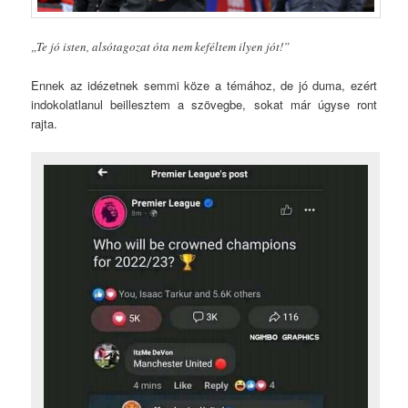
„Te jó isten, alsótagozat óta nem keféltem ilyen jót!”
Ennek az idézetnek semmi köze a témához, de jó duma, ezért
indokolatlanul beillesztem a szövegbe, sokat már úgyse ront
rajta.