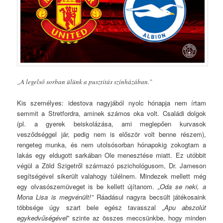
„A legelső sorban ülünk a pusztítás színházában.”
Kis személyes: idestova nagyjából nyolc hónapja nem írtam
semmit a Stretfordra, aminek számos oka volt. Családi dolgok
(pl. a gyerek beiskolázása, ami meglepően kurvasok
vesződséggel jár, pedig nem is először volt benne részem),
rengeteg munka, és nem utolsósorban hónapokig zokogtam a
lakás egy eldugott sarkában Ole menesztése miatt. Ez utóbbit
végül a Zöld Szigetről származó pszichológusom, Dr. Jameson
segítségével sikerült valahogy túlélnem. Mindezek mellett még
egy olvasószemüveget is be kellett újítanom.
„Oda se neki, a
Mona Lisa is megvénült!”
Ráadásul nagyra becsült játékosaink
többsége úgy szart bele egész tavasszal
„Apu abszolút
egykedvűségével
” szinte az összes meccsünkbe, hogy minden