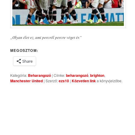
„Olyan élet ez, ami percről percre véget ér.”
MEGOSZTOM:
Share
Kategória:
Beharangozó
| Címke:
beharangozó
,
brighton
,
Manchester United
| Szerző:
ezs10
|
Közvetlen link
a könyvjelzőbe.