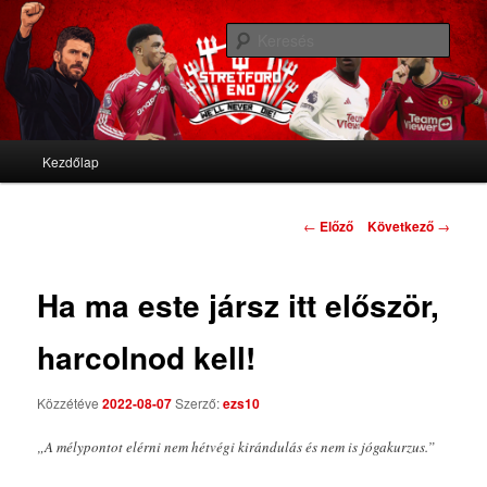
We'll never die
Kere
Stretford End
Fő menü
Kezdőlap
Tovább az elsődleges tartalomra
Tovább a másodlagos tartalomra
Bejegyzés navigáció
←
Előző
Következő
→
Ha ma este jársz itt először,
harcolnod kell!
Közzétéve
2022-08-07
Szerző:
ezs10
„A mélypontot elérni nem hétvégi kirándulás és nem is jógakurzus.”