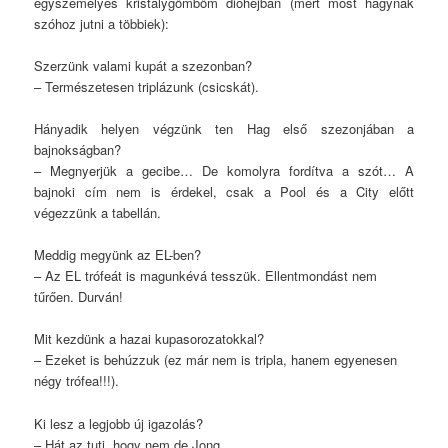
egyszemélyes kristálygömböm dióhéjban (mert most hagynak
szóhoz jutni a többiek):
Szerzünk valami kupát a szezonban?
– Természetesen triplázunk (csicskát).
Hányadik helyen végzünk ten Hag első szezonjában a
bajnokságban?
– Megnyerjük a gecibe… De komolyra fordítva a szót… A
bajnoki cím nem is érdekel, csak a Pool és a City előtt
végezzünk a tabellán.
Meddig megyünk az EL-ben?
– Az EL trófeát is magunkévá tesszük. Ellentmondást nem
tűrően. Durván!
Mit kezdünk a hazai kupasorozatokkal?
– Ezeket is behúzzuk (ez már nem is tripla, hanem egyenesen
négy trófea!!!).
Ki lesz a legjobb új igazolás?
– Hát az tuti, hogy nem de Jong.