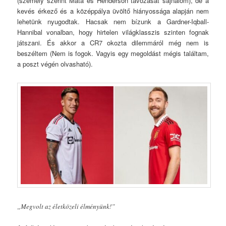
(személy szerint Mata és Henderson távozását sajnálom), de a
kevés érkező és a középpálya üvöltő hiányossága alapján nem
lehetünk nyugodtak. Hacsak nem bízunk a Gardner-Iqball-
Hannibal vonalban, hogy hirtelen világklasszis szinten fognak
játszani. És akkor a CR7 okozta dilemmáról még nem is
beszéltem (Nem is fogok. Vagyis egy megoldást mégis találtam,
a poszt végén olvasható).
„Megvolt az életközeli élményünk!”