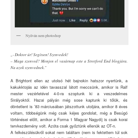
Nyilván nem photoshop
„- Doktor úr! Segítsen! Szenvedek!
– Maga szenved? Menjen el vasárnap este a Stretford End blogjára.
Na azok szenvednek.”
A Brightont ellen az utolsó hét bajnokin hatszor nyertünk, a
kakukktojás az idén tavasszal látott meccsünk, amikor is Ralf
mester vezérletével 4-0-ra szoptunk ki a veszedelmes
Sirályoktól. Hazai pályán még sose kaptunk ki tőlük, és
döntetlent is ’83 márciusában játszottunk utoljára, amikor 8 éves
voltam, többségünk még csak kéjes gondolat, még a Besúgó
történései előtt, amikor a Forma 1 Magyar Nagydíj is csak korai
tervkezdemény volt. Azóta csak győztünk ellenük az OT-n.
A felkészülésükről sokat nem találtam (nem is fektettem túl sok