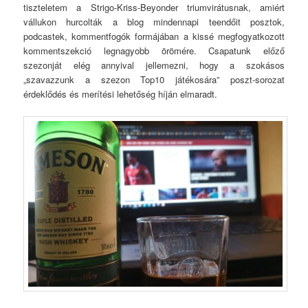
tiszteletem a Strigo-Kriss-Beyonder triumvirátusnak, amiért
vállukon hurcolták a blog mindennapi teendőit posztok,
podcastek, kommentfogók formájában a kissé megfogyatkozott
kommentszekció legnagyobb örömére. Csapatunk előző
szezonját elég annyival jellemezni, hogy a szokásos
„szavazzunk a szezon Top10 játékosára” poszt-sorozat
érdeklődés és merítési lehetőség híján elmaradt.