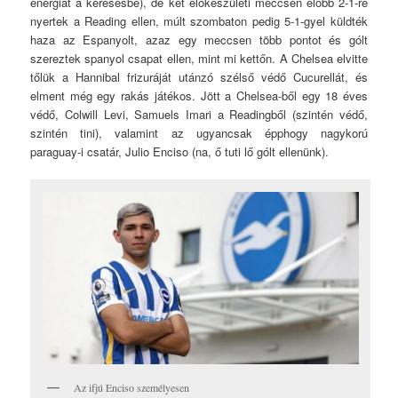
energiát a keresésbe), de két előkészületi meccsen előbb 2-1-re
nyertek a Reading ellen, múlt szombaton pedig 5-1-gyel küldték
haza az Espanyolt, azaz egy meccsen több pontot és gólt
szereztek spanyol csapat ellen, mint mi kettőn. A Chelsea elvitte
tőlük a Hannibal frizuráját utánzó szélső védő Cucurellát, és
elment még egy rakás játékos. Jött a Chelsea-ből egy 18 éves
védő, Colwill Levi, Samuels Imari a Readingből (szintén védő,
szintén tini), valamint az ugyancsak épphogy nagykorú
paraguay-i csatár, Julio Enciso (na, ő tuti lő gólt ellenünk).
Az ifjú Enciso személyesen