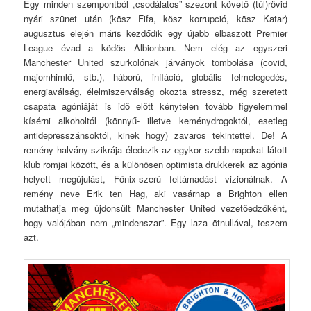
Egy minden szempontból „csodálatos” szezont követő (túl)rövid
nyári szünet után (kösz Fifa, kösz korrupció, kösz Katar)
augusztus elején máris kezdődik egy újabb elbaszott Premier
League évad a ködös Albionban. Nem elég az egyszeri
Manchester United szurkolónak járványok tombolása (covid,
majomhimlő, stb.), háború, infláció, globális felmelegedés,
energiaválság, élelmiszerválság okozta stressz, még szeretett
csapata agóniáját is idő előtt kénytelen tovább figyelemmel
kísérni alkoholtól (könnyű- illetve keménydrogoktól, esetleg
antidepresszánsoktól, kinek hogy) zavaros tekintettel. De! A
remény halvány szikrája éledezik az egykor szebb napokat látott
klub romjai között, és a különösen optimista drukkerek az agónia
helyett megújulást, Főnix-szerű feltámadást vizionálnak. A
remény neve Erik ten Hag, aki vasárnap a Brighton ellen
mutathatja meg újdonsült Manchester United vezetőedzőként,
hogy valójában nem „mindenszar”. Egy laza ötnullával, teszem
azt.