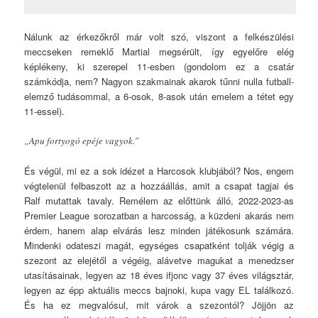
Nálunk az érkezőkről már volt szó, viszont a felkészülési
meccseken remeklő Martial megsérült, így egyelőre elég
képlékeny, ki szerepel 11-esben (gondolom ez a csatár
számkódja, nem? Nagyon szakmainak akarok tűnni nulla futball-
elemző tudásommal, a 6-osok, 8-asok után emelem a tétet egy
11-essel).
„Apu fortyogó epéje vagyok.”
És végül, mi ez a sok idézet a Harcosok klubjából? Nos, engem
végtelenül felbaszott az a hozzáállás, amit a csapat tagjai és
Ralf mutattak tavaly. Remélem az előttünk álló, 2022-2023-as
Premier League sorozatban a harcosság, a küzdeni akarás nem
érdem, hanem alap elvárás lesz minden játékosunk számára.
Mindenki odateszi magát, egységes csapatként tolják végig a
szezont az elejétől a végéig, alávetve magukat a menedzser
utasításainak, legyen az 18 éves ifjonc vagy 37 éves világsztár,
legyen az épp aktuális meccs bajnoki, kupa vagy EL találkozó.
És ha ez megvalósul, mit várok a szezontól? Jöjjön az