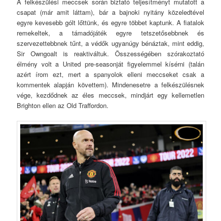
A felkészülési meccsek során biztató teljesítményt mutatott a
csapat (már amit láttam), bár a bajnoki nyitány közeledtével
egyre kevesebb gólt lőttünk, és egyre többet kaptunk. A fiatalok
remekeltek, a támadójáték egyre tetszetősebbnek és
szervezettebbnek tűnt, a védők ugyanúgy bénáztak, mint eddig,
Sir Owngoalt is reaktiváltuk. Összességében szórakoztató
élmény volt a United pre-seasonját figyelemmel kísérni (talán
azért írom ezt, mert a spanyolok elleni meccseket csak a
kommentek alapján követtem). Mindenesetre a felkészülésnek
vége, kezdődnek az éles meccsek, mindjárt egy kellemetlen
Brighton ellen az Old Traffordon.