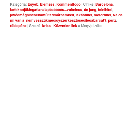
Kategória:
Egyéb
,
Elemzés
,
Kommentfogó
| Címke:
Barcelona
,
befektetjükingatlanalapbaéééés...voltnincs
,
de jong
,
felnihitel
,
jövődmégnincsenamúltadmárnemkell
,
lakáshitel
,
motorhitel
,
Na de
mi van a
,
nemvesszükmegígyszerkesztőségilegabarcát?
,
pénz
,
több pénz
| Szerző:
kriss
|
Közvetlen link
a könyvjelzőbe.