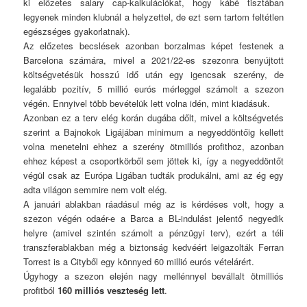
ki előzetes salary cap-kalkulációkat, hogy kábé tisztában
legyenek minden klubnál a helyzettel, de ezt sem tartom feltétlen
egészséges gyakorlatnak).
Az előzetes becslések azonban borzalmas képet festenek a
Barcelona számára, mivel a 2021/22-es szezonra benyújtott
költségvetésük hosszú idő után egy igencsak szerény, de
legalább pozitív, 5 millió eurós mérleggel számolt a szezon
végén. Ennyivel több bevételük lett volna idén, mint kiadásuk.
Azonban ez a terv elég korán dugába dőlt, mivel a költségvetés
szerint a Bajnokok Ligájában minimum a negyeddöntőig kellett
volna menetelni ehhez a szerény ötmilliós profithoz, azonban
ehhez képest a csoportkörből sem jöttek ki, így a negyeddöntőt
végül csak az Európa Ligában tudták produkálni, ami az ég egy
adta világon semmire nem volt elég.
A januári ablakban ráadásul még az is kérdéses volt, hogy a
szezon végén odaér-e a Barca a BL-indulást jelentő negyedik
helyre (amivel szintén számolt a pénzügyi terv), ezért a téli
transzferablakban még a biztonság kedvéért leigazolták Ferran
Torrest is a Cityből egy könnyed 60 millió eurós vételárért.
Úgyhogy a szezon elején nagy mellénnyel bevállalt ötmilliós
profitból
160 milliós veszteség lett
.