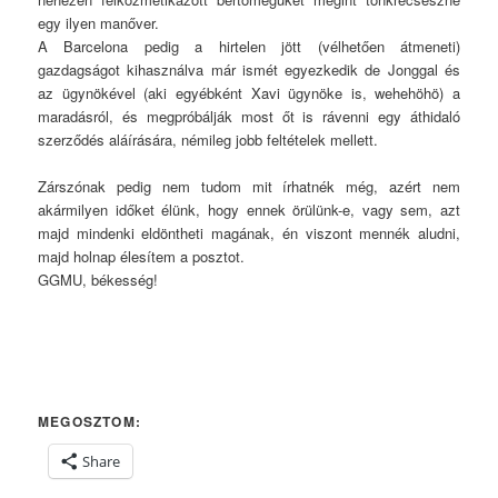
egy ilyen manőver.
A Barcelona pedig a hirtelen jött (vélhetően átmeneti)
gazdagságot kihasználva már ismét egyezkedik de Jonggal és
az ügynökével (aki egyébként Xavi ügynöke is, wehehöhö) a
maradásról, és megpróbálják most őt is rávenni egy áthidaló
szerződés aláírására, némileg jobb feltételek mellett.
Zárszónak pedig nem tudom mit írhatnék még, azért nem
akármilyen időket élünk, hogy ennek örülünk-e, vagy sem, azt
majd mindenki eldöntheti magának, én viszont mennék aludni,
majd holnap élesítem a posztot.
GGMU, békesség!
MEGOSZTOM:
Share