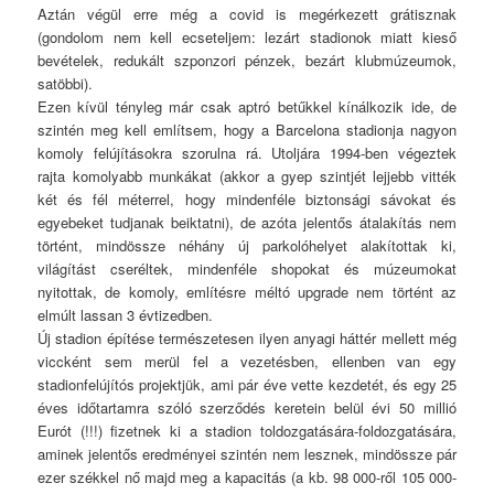
Aztán végül erre még a covid is megérkezett grátisznak
(gondolom nem kell ecseteljem: lezárt stadionok miatt kieső
bevételek, redukált szponzori pénzek, bezárt klubmúzeumok,
satöbbi).
Ezen kívül tényleg már csak aptró betűkkel kínálkozik ide, de
szintén meg kell említsem, hogy a Barcelona stadionja nagyon
komoly felújításokra szorulna rá. Utoljára 1994-ben végeztek
rajta komolyabb munkákat (akkor a gyep szintjét lejjebb vitték
két és fél méterrel, hogy mindenféle biztonsági sávokat és
egyebeket tudjanak beiktatni), de azóta jelentős átalakítás nem
történt, mindössze néhány új parkolóhelyet alakítottak ki,
világítást cseréltek, mindenféle shopokat és múzeumokat
nyitottak, de komoly, említésre méltó upgrade nem történt az
elmúlt lassan 3 évtizedben.
Új stadion építése természetesen ilyen anyagi háttér mellett még
viccként sem merül fel a vezetésben, ellenben van egy
stadionfelújítós projektjük, ami pár éve vette kezdetét, és egy 25
éves időtartamra szóló szerződés keretein belül évi 50 millió
Eurót (!!!) fizetnek ki a stadion toldozgatására-foldozgatására,
aminek jelentős eredményei szintén nem lesznek, mindössze pár
ezer székkel nő majd meg a kapacitás (a kb. 98 000-ről 105 000-