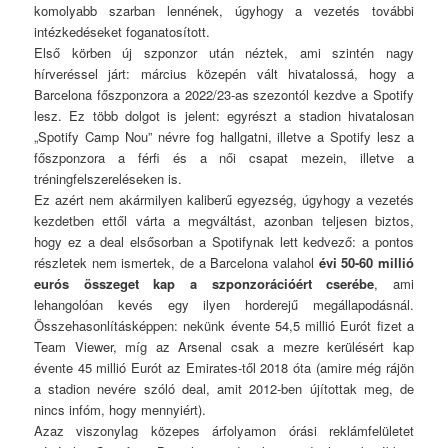
komolyabb szarban lennének, úgyhogy a vezetés további
intézkedéseket foganatosított.
Első körben új szponzor után néztek, ami szintén nagy
hírveréssel járt: március közepén vált hivatalossá, hogy a
Barcelona főszponzora a 2022/23-as szezontól kezdve a Spotify
lesz. Ez több dolgot is jelent: egyrészt a stadion hivatalosan
„Spotify Camp Nou” névre fog hallgatni, illetve a Spotify lesz a
főszponzora a férfi és a női csapat mezein, illetve a
tréningfelszereléseken is.
Ez azért nem akármilyen kaliberű egyezség, úgyhogy a vezetés
kezdetben ettől várta a megváltást, azonban teljesen biztos,
hogy ez a deal elsősorban a Spotifynak lett kedvező: a pontos
részletek nem ismertek, de a Barcelona valahol
évi 50-60 millió
eurós összeget kap a szponzorációért cserébe
, ami
lehangolóan kevés egy ilyen horderejű megállapodásnál.
Összehasonlításképpen: nekünk évente 54,5 millió Eurót fizet a
Team Viewer, míg az Arsenal csak a mezre kerülésért kap
évente 45 millió Eurót az Emirates-től 2018 óta (amire még rájön
a stadion nevére szóló deal, amit 2012-ben újítottak meg, de
nincs infóm, hogy mennyiért).
Azaz viszonylag közepes árfolyamon órási reklámfelületet