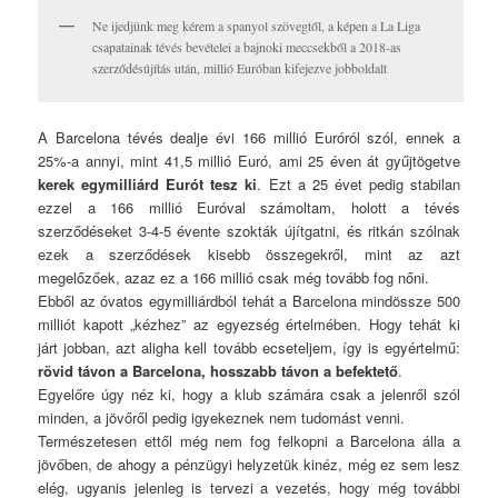
Ne ijedjünk meg kérem a spanyol szövegtől, a képen a La Liga
csapatainak tévés bevételei a bajnoki meccsekből a 2018-as
szerződésújítás után, millió Euróban kifejezve jobboldalt
A Barcelona tévés dealje évi 166 millió Euróról szól, ennek a
25%-a annyi, mint 41,5 millió Euró, ami 25 éven át gyűjtögetve
kerek egymilliárd Eurót tesz ki
. Ezt a 25 évet pedig stabilan
ezzel a 166 millió Euróval számoltam, holott a tévés
szerződéseket 3-4-5 évente szokták újítgatni, és ritkán szólnak
ezek a szerződések kisebb összegekről, mint az azt
megelőzőek, azaz ez a 166 millió csak még tovább fog nőni.
Ebből az óvatos egymilliárdból tehát a Barcelona mindössze 500
milliót kapott „kézhez” az egyezség értelmében. Hogy tehát ki
járt jobban, azt aligha kell tovább ecseteljem, így is egyértelmű:
rövid távon a Barcelona, hosszabb távon a befektető
.
Egyelőre úgy néz ki, hogy a klub számára csak a jelenről szól
minden, a jövőről pedig igyekeznek nem tudomást venni.
Természetesen ettől még nem fog felkopni a Barcelona álla a
jövőben, de ahogy a pénzügyi helyzetük kinéz, még ez sem lesz
elég, ugyanis jelenleg is tervezi a vezetés, hogy még további