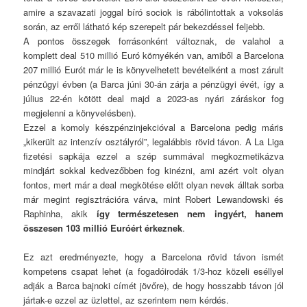
amire a szavazati joggal bíró sociok is rábólintottak a voksolás
során, az erről látható kép szerepelt pár bekezdéssel feljebb.
A pontos összegek forrásonként változnak, de valahol a
komplett deal 510 millió Euró környékén van, amiből a Barcelona
207 millió Eurót már le is könyvelhetett bevételként a most zárult
pénzügyi évben (a Barca júni 30-án zárja a pénzügyi évét, így a
július 22-én kötött deal majd a 2023-as nyári záráskor fog
megjelenni a könyvelésben).
Ezzel a komoly készpénzinjekcióval a Barcelona pedig máris
„kikerült az intenzív osztályról”, legalábbis rövid távon. A La Liga
fizetési sapkája ezzel a szép summával megkozmetikázva
mindjárt sokkal kedvezőbben fog kinézni, ami azért volt olyan
fontos, mert már a deal megkötése előtt olyan nevek álltak sorba
már megint regisztrációra várva, mint Robert Lewandowski és
Raphinha, akik
így természetesen nem ingyért, hanem
összesen 103 millió Euróért érkeznek
.
Ez azt eredményezte, hogy a Barcelona rövid távon ismét
kompetens csapat lehet (a fogadóirodák 1/3-hoz közeli eséllyel
adják a Barca bajnoki címét jövőre), de hogy hosszabb távon jól
jártak-e ezzel az üzlettel, az szerintem nem kérdés.