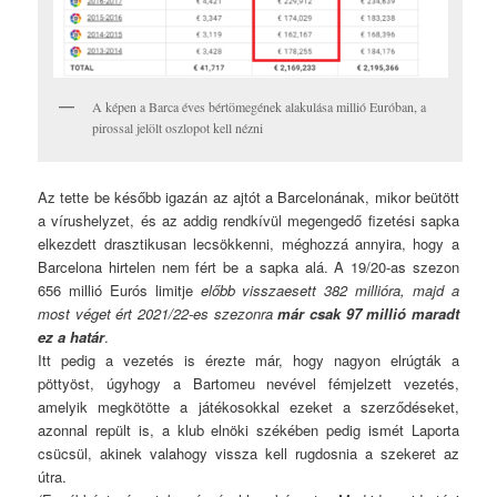
A képen a Barca éves bértömegének alakulása millió Euróban, a
pirossal jelölt oszlopot kell nézni
Az tette be később igazán az ajtót a Barcelonának, mikor beütött
a vírushelyzet, és az addig rendkívül megengedő fizetési sapka
elkezdett drasztikusan lecsökkenni, méghozzá annyira, hogy a
Barcelona hirtelen nem fért be a sapka alá. A 19/20-as szezon
656 millió Eurós limitje
előbb visszaesett 382 millióra, majd a
most véget ért 2021/22-es szezonra
már csak 97 millió maradt
ez a határ
.
Itt pedig a vezetés is érezte már, hogy nagyon elrúgták a
pöttyöst, úgyhogy a Bartomeu nevével fémjelzett vezetés,
amelyik megkötötte a játékosokkal ezeket a szerződéseket,
azonnal repült is, a klub elnöki székében pedig ismét Laporta
csücsül, akinek valahogy vissza kell rugdosnia a szekeret az
útra.