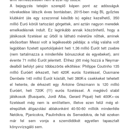
A bejegyzés tetején szereplő képen pont az adósságuk
növekedése látszik éves bontásban, 2015-ben még BL győztes
klubként (és egy szezonnal később is) egész kezelhető, 350
millió Euró körüli tartozást görgettek, ami aztán nagyon meredek
emelkedésnek indult. Ez leginkább annak köszönhető, hogy a
játékosok fizetései az űrből is látható méretűre nőttek, aminek
elsősorban Messi volt a legékesebb példája: a világ valaha volt
legjobban fizetett sportolójaként heti 1,36 millió Eurót tett zsebre
(nem tartalmazza a mindenféle bónuszokat és egyebeket), ami
évente 71 millió Eurót jelentett. Ehhez jött még hozzá a Neymar-
dealből befolyt pénz többszörös elköltése: Philippe Coutinho 135
millió Euróért érkezett, heti 420K eurós fizetéssel, Ousmane
Dembele 140 millió Eurót kóstált, heti 380K-s csekkeket tehetett
el hetente, de érkezett egy Antoine Griezmann is 120 millió
Euróért, heti 720K (!!!) eurós fizetéssel. A meglévő stabil
játékosok (Busquets, Jordi Alba, Gerard Piqué) heti 400K+-os
fizetéseit még nem is említettem, illetve ezen felül még el-
elrepültek átigazolási ablakonként 40-50-60 milliók mindenféle
Netókra, Pjanicokra, Paulinhókra és Semedokra, de hát ezeken
már fel sem vonja a szemöldökét egyetlen tapasztalt
könyvvizsgáló sem.