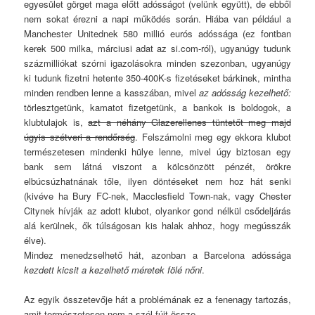
egyesület görget maga előtt adósságot (velünk együtt), de ebből
nem sokat érezni a napi működés során. Hiába van például a
Manchester Unitednek 580 millió eurós adóssága (ez fontban
kerek 500 milka, márciusi adat az si.com-ról), ugyanúgy tudunk
százmilliókat szórni igazolásokra minden szezonban, ugyanúgy
ki tudunk fizetni hetente 350-400K-s fizetéseket bárkinek, mintha
minden rendben lenne a kasszában, mivel
az adósság kezelhető:
törlesztgetünk, kamatot fizetgetünk, a bankok is boldogok, a
klubtulajok is,
azt a néhány Glazerellenes tüntetőt meg majd
úgyis szétveri a rendőrség
. Felszámolni meg egy ekkora klubot
természetesen mindenki hülye lenne, mivel úgy biztosan egy
bank sem látná viszont a kölcsönzött pénzét, örökre
elbúcsúzhatnának tőle, ilyen döntéseket nem hoz hát senki
(kivéve ha Bury FC-nek, Macclesfield Town-nak, vagy Chester
Citynek hívják az adott klubot, olyankor gond nélkül csődeljárás
alá kerülnek, ők túlságosan kis halak ahhoz, hogy megússzák
élve).
Mindez menedzselhető hát, azonban a Barcelona adóssága
kezdett kicsit a kezelhető méretek fölé nőni
.
Az egyik összetevője hát a problémának ez a fenenagy tartozás,
amit természetesen nem a szél fújt össze.