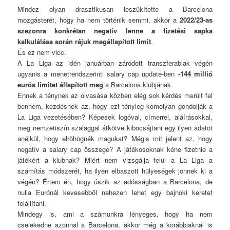
Mindez olyan drasztikusan leszűkítette a Barcelona
mozgásterét, hogy ha nem történik semmi, akkor a
2022/23-as
szezonra konkrétan negatív lenne a fizetési sapka
kalkulálása során rájuk megállapított limit
.
És ez nem vicc.
A La Liga az idén januárban záródott transzferablak végén
ugyanis a menetrendszerinti salary cap update-ben
-144 millió
eurós limitet állapított meg
a Barcelona klubjának.
Ennek a ténynek az olvasása közben elég sok kérdés merült fel
bennem, kezdésnek az, hogy ezt tényleg komolyan gondolják a
La Liga vezetésében? Képesek logóval, címerrel, aláírásokkal,
meg nemzetiszín szalaggal átkötve kibocsájtani egy ilyen adatot
anélkül, hogy elröhögnék magukat? Mégis mit jelent az, hogy
negatív a salary cap összege? A játékosoknak kéne fizetnie a
játékért a klubnak? Miért nem vizsgálja felül a La Liga a
számítás módszerét, ha ilyen elbaszott hülyeségek jönnek ki a
végén? Értem én, hogy úszik az adósságban a Barcelona, de
nulla Eurónál kevesebből nehezen lehet egy bajnoki keretet
felállítani.
Mindegy is, ami a számunkra lényeges, hogy ha nem
cselekedne azonnal a Barcelona, akkor még a korábbiaknál is