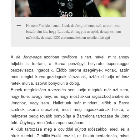
Ha nem Frenkie, hanem Luuk de Jongról lenne szó, akkor most
beszúrnám ide, hogy Luuuuk, én vagyok az apád, de sajnos nem
működik, de majd EZS a kommentekben remélem kisegít
A
de Jong-saga
azonban továbbra is tart, mivel, mint ahogy
feljebb is leírtam, a Barca pénzügyi helyzete éppenséggel
összevissza ingadozik. Előbb baromi szegények voltak, aztán
most megint kurva gazdagnak látszanak, aztán ki tudja mi lesz
hetek múlva, szóval bonyolult a dolog.
Ennek megfelelően a vezetés sem tudja magáról már azt sem,
hogy fiú-e, avagy lány, és hogy most akkor ragaszkodjanak-e de
Jonghoz, vagy sem. Hallottunk már mindent, előbb a Barca
szélnek akarta ereszteni, most meg ragaszkodnak hozzá, a
helyzetet pedig tovább bonyolítja a Barcelona tartozása de Jong
felé. Úgyhogy menjünk szépen sorjában.
A klub tartozása még a coviddal sújtott időszakból ered, és a
hírek szerint 17 millió Eurót tesz ki, ez tisztán bértartozás, mivel