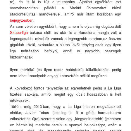
re), és itt ki is fújt a mutatvány. Ajnálott egyébként ezt
összehasonlítani például a Madrid űrkorszakot idéző
stadionfelújítási manőverével, amiről már írtam korábban egy
bejegyzésben
.
Az sem véletlen egyébként, hogy a nem is olyan rég dugába dőlt
Szuperliga
bukása előtt és után is a Barcelona hangja volt a
legmagasabb, mivel ők vannak a legnagyobb szarban az összes
gigaklub közül, számukra a biztos jövőt tényleg csak egy ilyen
liga indításából befolyó, ennél is nagyobb összegek
biztosíthatják
Ilyen mértékű (és ilyen rossz hatásfokú) túlköltekezést pedig
nem lehet komolyabb anyagi katasztrófa nélkül megúszni.
A következő fontos tényezője az egyenletnek pedig a La Liga
fizetési sapkája, amiről megint egy kicsit hosszabban is kell
értekezzek.
Történt még 2013-ban, hogy a La Liga frissen megválasztott
elnöke, Javier Tebas (jelenleg is ő a góré, harmadszorra
választották újra) szerette volna egy „kiegyenlítettebb” (jelentsen
ez bármit is) mederbe terelni a spanyol bajnokságot, ezért a
spanyol első- és másodosztály számára fizetési sapkát