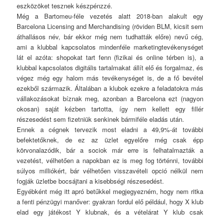
eszközöket tesznek készpénzzé.
Még a Bartomeu-féle vezetés alatt 2018-ban alakult egy
Barcelona Licensing and Merchandising (röviden BLM, kicsit sem
áthallásos név, bár ekkor még nem tudhatták előre) nevű cég,
ami a klubbal kapcsolatos mindenféle marketingtevékenységet
lát el azóta: shopokat tart fenn (fizikai és online térben is), a
klubbal kapcsolatos digitális tartalmakat állít elő és forgalmaz, és
végez még egy halom más tevékenységet is, de a fő bevétel
ezekből származik. Általában a klubok ezekre a feladatokra más
vállakozásokat bíznak meg, azonban a Barcelona ezt (nagyon
okosan) saját kézben tartotta, így nem kellett egy fillér
részesedést sem fizetniük senkinek bármiféle eladás után.
Ennek a cégnek tervezik most eladni a 49,9%-át további
befektetőknek, de ez az üzlet egyelőre még csak épp
körvonalazódik, bár a sociok már erre is felhatalmazták a
vezetést, vélhetően a napokban ez is meg fog történni, további
súlyos milliókért, bár vélhetően visszavételi opció nélkül nem
fogják üzletbe bocsájtani a kisebbségi részesedést.
Egyébként még itt apró betűkkel megjegyezném, hogy nem ritka
a fenti pénzügyi manőver: gyakran fordul elő például, hogy X klub
elad egy játékost Y klubnak, és a vételárat Y klub csak