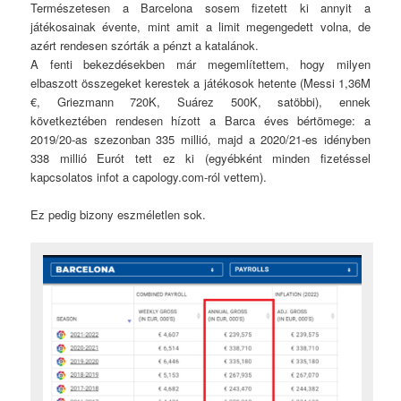
Természetesen a Barcelona sosem fizetett ki annyit a
játékosainak évente, mint amit a limit megengedett volna, de
azért rendesen szórták a pénzt a katalánok.
A fenti bekezdésekben már megemlítettem, hogy milyen
elbaszott összegeket kerestek a játékosok hetente (Messi 1,36M
€, Griezmann 720K, Suárez 500K, satöbbi), ennek
következtében rendesen hízott a Barca éves bértömege: a
2019/20-as szezonban 335 millió, majd a 2020/21-es idényben
338 millió Eurót tett ez ki (egyébként minden fizetéssel
kapcsolatos infot a capology.com-ról vettem).
Ez pedig bizony eszméletlen sok.