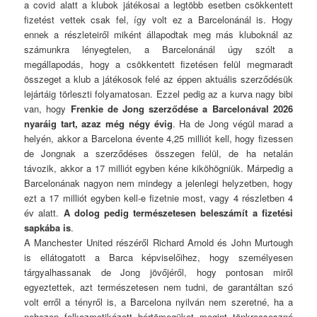
a covid alatt a klubok játékosai a legtöbb esetben csökkentett
fizetést vettek csak fel, így volt ez a Barcelonánál is. Hogy
ennek a részleteiről miként állapodtak meg más kluboknál az
számunkra lényegtelen, a Barcelonánál úgy szólt a
megállapodás, hogy a csökkentett fizetésen felül megmaradt
összeget a klub a játékosok felé az éppen aktuális szerződésük
lejártáig törleszti folyamatosan. Ezzel pedig az a kurva nagy bibi
van, hogy
Frenkie de Jong szerződése a Barcelonával 2026
nyaráig tart, azaz még négy évig
. Ha de Jong végül marad a
helyén, akkor a Barcelona évente 4,25 milliót kell, hogy fizessen
de Jongnak a szerződéses összegen felül, de ha netalán
távozik, akkor a 17 milliót egyben kéne kiköhögniük. Márpedig a
Barcelonának nagyon nem mindegy a jelenlegi helyzetben, hogy
ezt a 17 milliót egyben kell-e fizetnie most, vagy 4 részletben 4
év alatt.
A dolog pedig természetesen beleszámít a fizetési
sapkába is
.
A Manchester United részéről Richard Arnold és John Murtough
is ellátogatott a Barca képviselőihez, hogy személyesen
tárgyalhassanak de Jong jövőjéről, hogy pontosan miről
egyeztettek, azt természetesen nem tudni, de garantáltan szó
volt erről a tényről is, a Barcelona nyilván nem szeretné, ha a
nehezen felkozmetikázott bértömegüket megint tönkrecseszné