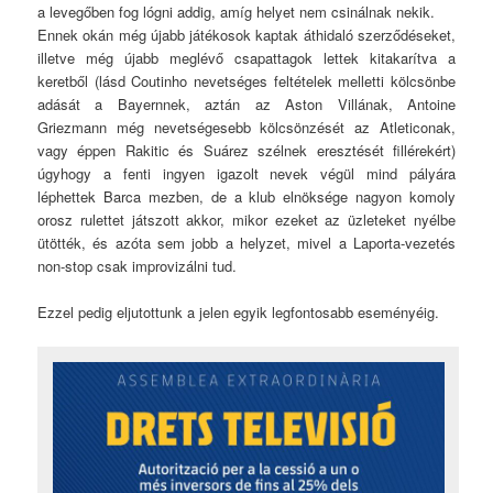
a levegőben fog lógni addig, amíg helyet nem csinálnak nekik.
Ennek okán még újabb játékosok kaptak áthidaló szerződéseket,
illetve még újabb meglévő csapattagok lettek kitakarítva a
keretből (lásd Coutinho nevetséges feltételek melletti kölcsönbe
adását a Bayernnek, aztán az Aston Villának, Antoine
Griezmann még nevetségesebb kölcsönzését az Atleticonak,
vagy éppen Rakitic és Suárez szélnek eresztését fillérekért)
úgyhogy a fenti ingyen igazolt nevek végül mind pályára
léphettek Barca mezben, de a klub elnöksége nagyon komoly
orosz rulettet játszott akkor, mikor ezeket az üzleteket nyélbe
ütötték, és azóta sem jobb a helyzet, mivel a Laporta-vezetés
non-stop csak improvizálni tud.
Ezzel pedig eljutottunk a jelen egyik legfontosabb eseményéig.