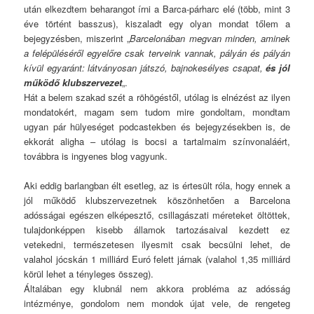
után elkezdtem beharangot írni a Barca-párharc elé (több, mint 3
éve történt basszus), kiszaladt egy olyan mondat tőlem a
bejegyzésben, miszerint „
Barcelonában megvan minden, aminek
a felépüléséről egyelőre csak terveink vannak, pályán és pályán
kívül egyaránt: látványosan játszó, bajnokesélyes csapat,
és jól
működő klubszervezet
„.
Hát a belem szakad szét a röhögéstől, utólag is elnézést az ilyen
mondatokért, magam sem tudom mire gondoltam, mondtam
ugyan pár hülyeséget podcastekben és bejegyzésekben is, de
ekkorát aligha – utólag is bocsi a tartalmaim színvonaláért,
továbbra is ingyenes blog vagyunk.
Aki eddig barlangban élt esetleg, az is értesült róla, hogy ennek a
jól működő klubszervezetnek köszönhetően a Barcelona
adósságai egészen elképesztő, csillagászati méreteket öltöttek,
tulajdonképpen kisebb államok tartozásaival kezdett ez
vetekedni, természetesen ilyesmit csak becsülni lehet, de
valahol jócskán 1 milliárd Euró felett járnak (valahol 1,35 milliárd
körül lehet a tényleges összeg).
Általában egy klubnál nem akkora probléma az adósság
intézménye, gondolom nem mondok újat vele, de rengeteg