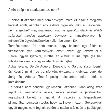
Azért szép kis szarkupac ez, nem?
A dolog itt azonban még nem ér véget, mivel ez csak a meglévő
keretet érinti, azonban egy akkora gigaklub, mint a Barcelona,
nem engedheti meg magának, hogy ne igazoljon újabb és újabb
sztárokat minden ablakban
, úgyhogy a transzferpiacon is
mindenféle ügyeskedésekbe kellett belemenniük.
Természetesen fel sem merült, hogy bárkiért egy fillért is
fizessenek ilyen körülmények között, ezért úgy kezdett el a
Barca ingyen igazolni, mintha az életük múlna rajta (és hát
tulajdonképpen tényleg az életük múlik rajta).
Aubameyang, Sergio Aguero, Depay, Eric Garcia, Yusuf Demir
és Kessié mind free transferként érkezett a klubhoz, Luuk de
Jong és Adama Traoré pedig kölcsönben töltött időt a
katalánoknál.
Ez persze nem hangzik így rosszul, azonban újabb adag szar
repült a ventilátorba akkor, mikor ezeket a játékosokat
regisztrálni kellett a ligánál. A vezetés a leigazolásuk
pillanatában pontosan tudta, hogy az ingyen hozott játékosokkal
együtt megint nem fognak beférni a sapka alá, ezért a játékjoguk