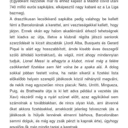
(Egyébként nézzetek már rá ehhez képest a Madrid covid utáni
740 millió eurós sapkájára, elképesztő nagy kabaré ez a La Liga
bazmeg).
A drasztikusan lecsökkenő sapkába pedig valahogy be kellett
férni a Barcelonának a kerettel, ami veszteségekkel kellett, hogy
járjon. Ennek okán egy halom akadémiáról érkező tehetségnek
lett kiadva az útja, illetve a klubnál régóta játszó seniorok
szerződését is kicsit átszabták (Jordi Alba, Busquets és Gerard
Piqué is alárt egy hosszabbított, ámde kisebb éves összegről
szóló áthidaló kontraktust), és végül, mint ahogy mindannyian
tudjuk,
Lionel Messi is elhagyta a klubot, mivel még a felére
csökkentett fizetése sem fért volna be a spaka alá
. A dolog
sokkal jobban festett volna, ha netán sikerül a fizetési lista
előkelőbb helyein szereplő játékosok közül néhánytól megválni,
de nekik meg egyszerűen nincs piacuk: Neto, Umtiti, Mingueza,
Puig, és Brathwaite útja is ki lett adva például a vezetés (és
Xavi) részéről még a nyári szünet előtt, azaz egyikükkel sem
számolnak a továbbiakban, de nincs olyan klub, ami átvenné
őket akkora fizetésekkel, amekkorát jelenleg felvesznek (és a
játékosok is hülyék lennének elmenni bárhova, Barcelonában
semmi dolguk, és még egy zsák pénzt is kapnak érte), úgyhogy
egyelőre ők még mindig tagjai a keretnek.