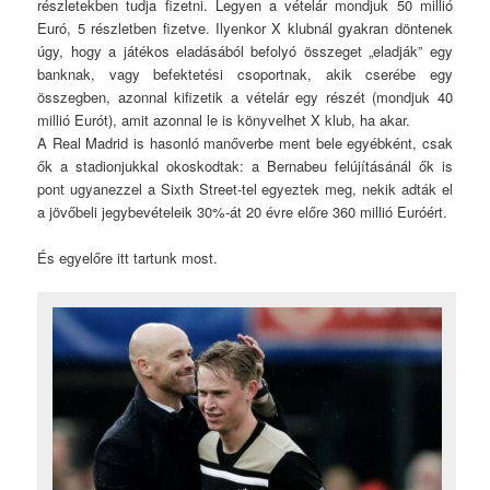
részletekben tudja fizetni. Legyen a vételár mondjuk 50 millió
Euró, 5 részletben fizetve. Ilyenkor X klubnál gyakran döntenek
úgy, hogy a játékos eladásából befolyó összeget „eladják” egy
banknak, vagy befektetési csoportnak, akik cserébe egy
összegben, azonnal kifizetik a vételár egy részét (mondjuk 40
millió Eurót), amit azonnal le is könyvelhet X klub, ha akar.
A Real Madrid is hasonló manőverbe ment bele egyébként, csak
ők a stadionjukkal okoskodtak: a Bernabeu felújításánál ők is
pont ugyanezzel a Sixth Street-tel egyeztek meg, nekik adták el
a jövőbeli jegybevételeik 30%-át 20 évre előre 360 millió Euróért.
És egyelőre itt tartunk most.