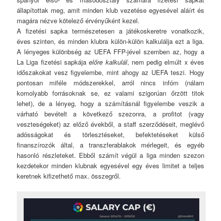
állapítottak meg, amit minden klub vezetése egyesével aláírt és
magára nézve kötelező érvényűként kezel.
A fizetési sapka természetesen a játékoskeretre vonatkozik,
éves szinten, és minden klubra külön-külön kalkulálja ezt a liga.
A lényeges különbség az UEFA FFP-jével szemben az, hogy a
La Liga fizetési sapkája
előre kalkulál
, nem pedig elmúlt x éves
időszakokat vesz figyelembe, mint ahogy az UEFA teszi. Hogy
pontosan miféle módszerekkel, arról nincs infóm (nálam
komolyabb forrásoknak se, ez valami szigorúan őrzött titok
lehet), de a lényeg, hogy a számításnál figyelembe veszik a
várható bevételt a következő szezonra, a profitot (vagy
veszteségeket) az előző évekből, a staff szerződéseit, meglévő
adósságokat és törlesztéseket, befektetéseket külső
finanszírozók által, a transzferablakok mérlegeit, és egyéb
hasonló részleteket. Ebből számít végül a liga minden szezon
kezdetekor minden klubnak egyesével egy éves limitet a teljes
keretnek kifizethető max. összegről.