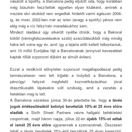
vásárolt a Spotify, a Barcelona pedig eljutott oda, hogy korábban
még büszkén feszítettek egyetlen olyan klubként, aminek a
mezére elvi okokból nem engedtek hirdetőt varrni egészen 2006-
ig, és most, 2022-ben már az isten (avagy a spotify) pénze nem
elég még a víz felszínén maradásukhoz sem.
Mindezt ráadásul úgy sikerült nyélbe ütniük, hogy a Bekoval
kötött (tréningfelszerelésekre szóló) szerződésükből még mindig
hátra lett volna egy év, amit így a lejárta előtt kellett felbontaniuk,
ami 10 millió Eurójába fájt a Barcelonának (ennyivel kevesebbet
kaptak tőlük szponzori díjként az elmúlt évben).
Ezzel a rendkívül előnytelen szponzori megállapodással pedig
természetesen nem lett kijjebb a trutyiból a Barcelona, a
pénzügyi helyzet megfelelő kozmetikázásához jóval
drasztikusabb lépésekre volt szükség, amit a vezetés a
hetekben meg is tett.
A Barcelona vezetése június 30-án jelentette be, hogy
a tévés
jogok értékesítéséből befolyó bevételük 10%-át 25 évre előre
eladták
a Sixth Street Partners névre hallgató befektetési
csoportnak, majd három napja, július 22-én
újabb 15%-ot adtak
el ismét 25 évre előre
ugyanennek a szervezetnek. Összesen
tehát a tévés bevételek 25%-áról beszélünk 25 éven keresztül,