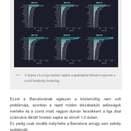
A képen a La Liga fizetési sapkái csapatonként lebontva egészen a
covid beütéséig bezárólag
Ezzel a Barcelonának egészen a közlemúltig nem volt
problémája, azonban a rapid módon elszabaduló adósságuk
mértéke és a covid miatt nagyon durván lecsökkent a liga által
számukra diktált fizetési sapka az elmúlt 1-2 évben.
Ez pedig csak tovább mélyítette a Barcelona amúgy sem sekély
problémáit.