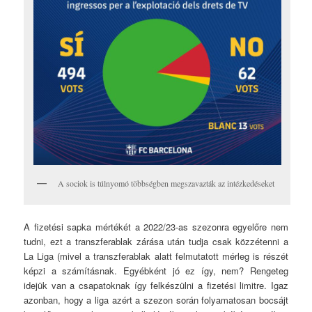
A sociok is túlnyomó többségben megszavazták az intézkedéseket
A fizetési sapka mértékét a 2022/23-as szezonra egyelőre nem
tudni, ezt a transzferablak zárása után tudja csak közzétenni a
La Liga (mivel a transzferablak alatt felmutatott mérleg is részét
képzi a számításnak. Egyébként jó ez így, nem? Rengeteg
idejük van a csapatoknak így felkészülni a fizetési limitre. Igaz
azonban, hogy a liga azért a szezon során folyamatosan bocsájt