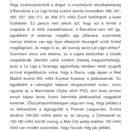
Hogy számszerűsítsük a dolgot: a vírushelyzet elszabadulásáig
a Barcelona a La Liga limitje szerint évente sorrendben 348, 421,
390, 507, 632 (!!!), és 656 (!!!) millió Eurót fordíthatott a keret
fizetésére. Ez persze nem jelenti azt, hogy ezt a limitet a
csapatok ki is töltik maradéktalanul, a Barcelona sem tett így,
egyébként itt érdemes megállni egy pillanatra: szerintetek
mennyi értelme van egy ilyen elbaszott összegről szóló limitet
megállapítani, és mégis ki az, aki komoly arcot tud vágni ehhez?
Szerintem sincs sok értelme, ez a sapka elsősorban a kisebb
csapatoknak jelentett valós korlátot (hesteg kiegyenlítettség),
azaz a La Liga a fenenagy egyenlőség nevében tehát nyugodt
szívvel engedélyezte volna, hogy a Barca, vagy éppen a Real
Madrid évente 650 millió Eurókat fizessen a játékosoknak. Ez
egyébként a valóságtól teljesen elrugaszkodott szám, nincs
ugyanis az a Manchester Citybe oltott PSG, ami éves szinten
ennyit képes lenne fizetni bármiféle játékosokkal megpakolt
keretnek. (Összehasonlításképpen jegyzem meg, hogy például a
mi bérkeretünk a legnagyobb a Premier League-ben, Euróra
átváltva 190-220 milliót jelent ez az összeg, a Chelseanél ez
150-180 millió között mozog, a Man City pedig stabilan 150 millió
körül van minden szezonban, hogy hozzak még pár példát).