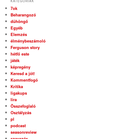
KATEGÓRIÁK
7ok
Beharangozó
dühöngő
Egyéb
Elemzés
élménybeszámoló
Ferguson story
hétfő este
játék
képregény
Keresd a jót!
Kommentfogó
Kritika
ligakups
líra
Összefoglaló
Osztályzás
pl
podcast
seasonreview
szavazás