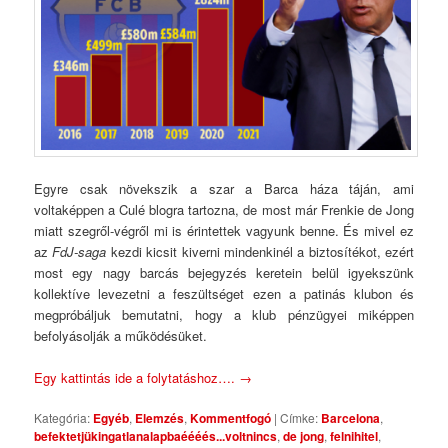
Egyre csak növekszik a szar a Barca háza táján, ami
voltaképpen a Culé blogra tartozna, de most már Frenkie de Jong
miatt szegről-végről mi is érintettek vagyunk benne. És mivel ez
az
FdJ-saga
kezdi kicsit kiverni mindenkinél a biztosítékot, ezért
most egy nagy barcás bejegyzés keretein belül igyekszünk
kollektíve levezetni a feszültséget ezen a patinás klubon és
megpróbáljuk bemutatni, hogy a klub pénzügyei miképpen
befolyásolják a működésüket.
Egy kattintás ide a folytatáshoz….
→
Kategória:
Egyéb
,
Elemzés
,
Kommentfogó
|
Címke:
Barcelona
,
befektetjükingatlanalapbaéééés...voltnincs
,
de jong
,
felnihitel
,