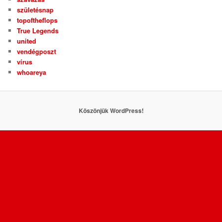
születésnap
topoftheflops
True Legends
united
vendégposzt
vírus
whoareya
Köszönjük WordPress!