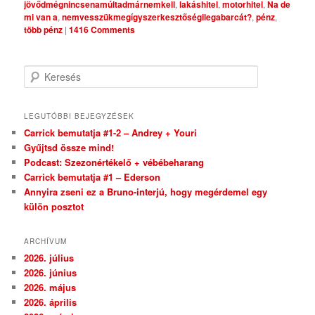
jövődmégnincsenamúltadmárnemkell
,
lakáshitel
,
motorhitel
,
Na de
mi van a
,
nemvesszükmegígyszerkesztőségilegabarcát?
,
pénz
,
több pénz
|
1416 Comments
Keresés
LEGUTÓBBI BEJEGYZÉSEK
Carrick bemutatja #1-2 – Andrey + Youri
Gyűjtsd össze mind!
Podcast: Szezonértékelő + vébébeharang
Carrick bemutatja #1 – Ederson
Annyira zseni ez a Bruno-interjú, hogy megérdemel egy
külön posztot
ARCHÍVUM
2026. július
2026. június
2026. május
2026. április