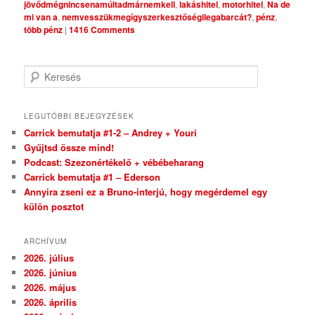
jövődmégnincsenamúltadmárnemkell
,
lakáshitel
,
motorhitel
,
Na de
mi van a
,
nemvesszükmegígyszerkesztőségilegabarcát?
,
pénz
,
több pénz
|
1416 Comments
Keresés
LEGUTÓBBI BEJEGYZÉSEK
Carrick bemutatja #1-2 – Andrey + Youri
Gyűjtsd össze mind!
Podcast: Szezonértékelő + vébébeharang
Carrick bemutatja #1 – Ederson
Annyira zseni ez a Bruno-interjú, hogy megérdemel egy
külön posztot
ARCHÍVUM
2026. július
2026. június
2026. május
2026. április