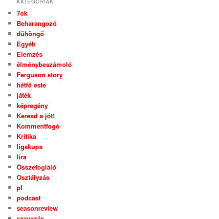
KATEGÓRIÁK
7ok
Beharangozó
dühöngő
Egyéb
Elemzés
élménybeszámoló
Ferguson story
hétfő este
játék
képregény
Keresd a jót!
Kommentfogó
Kritika
ligakups
líra
Összefoglaló
Osztályzás
pl
podcast
seasonreview
szavazás