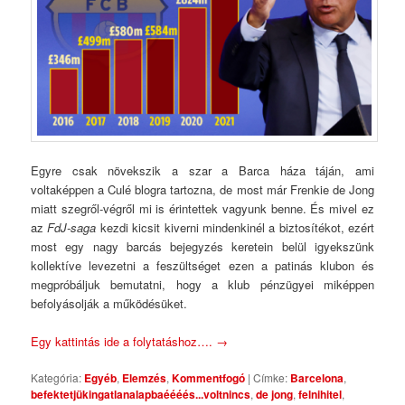
Egyre csak növekszik a szar a Barca háza táján, ami
voltaképpen a Culé blogra tartozna, de most már Frenkie de Jong
miatt szegről-végről mi is érintettek vagyunk benne. És mivel ez
az
FdJ-saga
kezdi kicsit kiverni mindenkinél a biztosítékot, ezért
most egy nagy barcás bejegyzés keretein belül igyekszünk
kollektíve levezetni a feszültséget ezen a patinás klubon és
megpróbáljuk bemutatni, hogy a klub pénzügyei miképpen
befolyásolják a működésüket.
Egy kattintás ide a folytatáshoz….
→
Kategória:
Egyéb
,
Elemzés
,
Kommentfogó
|
Címke:
Barcelona
,
befektetjükingatlanalapbaéééés...voltnincs
,
de jong
,
felnihitel
,