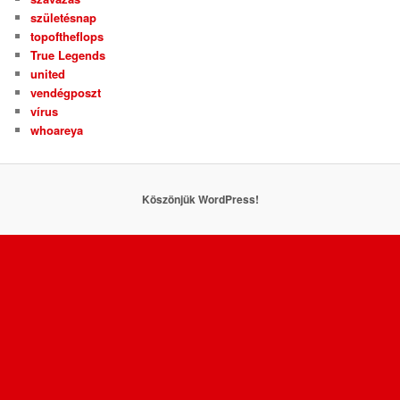
születésnap
topoftheflops
True Legends
united
vendégposzt
vírus
whoareya
Köszönjük WordPress!