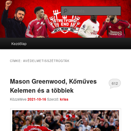
We'll never die
Kere
Stretford End
Fő menü
Kezdőlap
Tovább az elsődleges tartalomra
Tovább a másodlagos tartalomra
CÍMKE:
AVÉDELMETISSZÉTRÚGTÁK
Mason Greenwood, Kőműves
612
Kelemen és a többiek
Comments
Közzétéve
2021-10-16
Szerző:
kriss