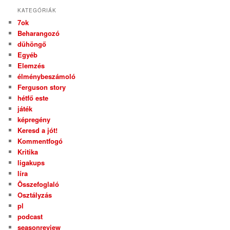
KATEGÓRIÁK
7ok
Beharangozó
dühöngő
Egyéb
Elemzés
élménybeszámoló
Ferguson story
hétfő este
játék
képregény
Keresd a jót!
Kommentfogó
Kritika
ligakups
líra
Összefoglaló
Osztályzás
pl
podcast
seasonreview