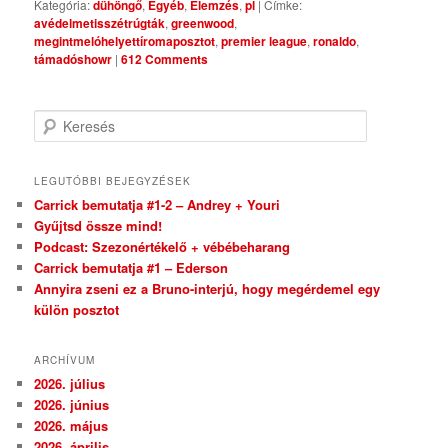
Kategória:
dühöngő
,
Egyéb
,
Elemzés
,
pl
|
Címke:
avédelmetisszétrúgták
,
greenwood
,
megintmelóhelyettíromaposztot
,
premier league
,
ronaldo
,
támadóshowr
|
612 Comments
Keresés
LEGUTÓBBI BEJEGYZÉSEK
Carrick bemutatja #1-2 – Andrey + Youri
Gyűjtsd össze mind!
Podcast: Szezonértékelő + vébébeharang
Carrick bemutatja #1 – Ederson
Annyira zseni ez a Bruno-interjú, hogy megérdemel egy
külön posztot
ARCHÍVUM
2026. július
2026. június
2026. május
2026. április