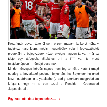
Kreatívnak ugyan távolról sem érzem magam (a keret néhány
tagjához hasonlóan), mégis megpróbálok valami fogyaszthatót
produkálni a bejegyzések közé, elvégre nagyon itt van már az
ideje egy átfogóbb, általános „mi a f*** van is most
tulajdonképpen” – témájú posztnak.
Minden lényeges kérdés sajnos nem fog terítékre kerülni (majd
esetleg a következő podcast folyamán, ha Beyonder hajlandó
lesz hazafáradni a „nyaralásból”), addig azonban megpróbálom
kifejteni, hogy mi is van ezzel a Ronaldo – Greenwood
„kapcsolattal”.
Egy kattintás ide a folytatáshoz….
→