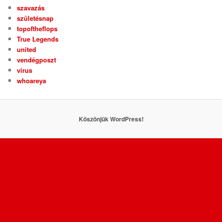
szavazás
születésnap
topoftheflops
True Legends
united
vendégposzt
vírus
whoareya
Köszönjük WordPress!