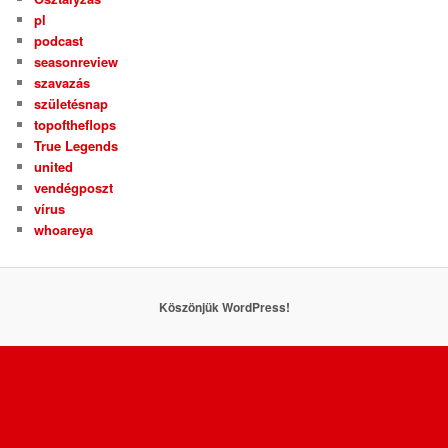
pl
podcast
seasonreview
szavazás
születésnap
topoftheflops
True Legends
united
vendégposzt
vírus
whoareya
Köszönjük WordPress!