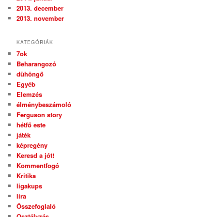
2013. december
2013. november
KATEGÓRIÁK
7ok
Beharangozó
dühöngő
Egyéb
Elemzés
élménybeszámoló
Ferguson story
hétfő este
játék
képregény
Keresd a jót!
Kommentfogó
Kritika
ligakups
líra
Összefoglaló
Osztályzás