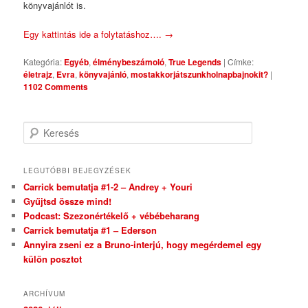
könyvajánlót is.
Egy kattintás ide a folytatáshoz….
→
Kategória:
Egyéb
,
élménybeszámoló
,
True Legends
|
Címke:
életrajz
,
Evra
,
könyvajánló
,
mostakkorjátszunkholnapbajnokit?
|
1102 Comments
Keresés
LEGUTÓBBI BEJEGYZÉSEK
Carrick bemutatja #1-2 – Andrey + Youri
Gyűjtsd össze mind!
Podcast: Szezonértékelő + vébébeharang
Carrick bemutatja #1 – Ederson
Annyira zseni ez a Bruno-interjú, hogy megérdemel egy
külön posztot
ARCHÍVUM