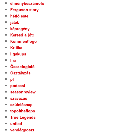
élménybeszámoló
Ferguson story
hétfő este
játék
képregény
Keresd a jót!
Kommentfogó
Kritika
ligakups
líra
Összefoglaló
Osztályzás
pl
podcast
seasonreview
szavazás
születésnap
topoftheflops
True Legends
united
vendégposzt