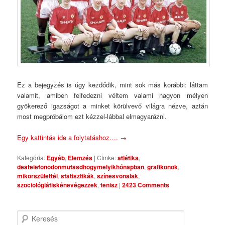
Ez a bejegyzés is úgy kezdődik, mint sok más korábbi: láttam
valamit, amiben felfedezni véltem valami nagyon mélyen
gyökerező igazságot a minket körülvevő világra nézve, aztán
most megpróbálom ezt kézzel-lábbal elmagyarázni.
Egy kattintás ide a folytatáshoz….
→
Kategória:
Egyéb
,
Elemzés
|
Címke:
atlétika
,
deatelefonodonmutasdhogymelyikhónapban
,
grafikonok
,
mikorszülettél
,
statisztikák
,
színesvonalak
,
szociológiátiskénevégezzek
,
tenisz
|
2423 Comments
Keresés