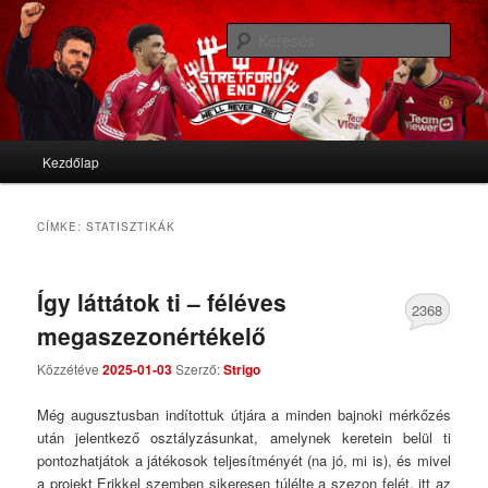
We'll never die
Kere
Stretford End
Fő menü
Kezdőlap
Tovább az elsődleges tartalomra
Tovább a másodlagos tartalomra
CÍMKE:
STATISZTIKÁK
Így láttátok ti – féléves
2368
megaszezonértékelő
Comments
Közzétéve
2025-01-03
Szerző:
Strigo
Még augusztusban indítottuk útjára a minden bajnoki mérkőzés
után jelentkező osztályzásunkat, amelynek keretein belül ti
pontozhatjátok a játékosok teljesítményét (na jó, mi is), és mivel
a projekt Erikkel szemben sikeresen túlélte a szezon felét, itt az