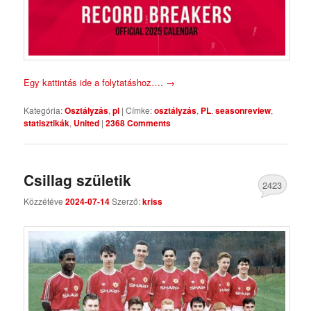
Egy kattintás ide a folytatáshoz….
→
Kategória:
Osztályzás
,
pl
|
Címke:
osztályzás
,
PL
,
seasonreview
,
statisztikák
,
United
|
2368 Comments
Csillag születik
2423
Közzétéve
2024-07-14
Szerző:
kriss
Comments