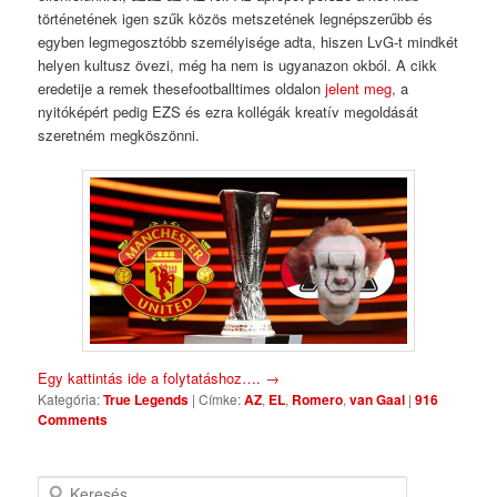
történetének igen szűk közös metszetének legnépszerűbb és
egyben legmegosztóbb személyisége adta, hiszen LvG-t mindkét
helyen kultusz övezi, még ha nem is ugyanazon okból. A cikk
eredetije a remek thesefootballtimes oldalon
jelent meg
, a
nyitóképért pedig EZS és ezra kollégák kreatív megoldását
szeretném megköszönni.
Egy kattintás ide a folytatáshoz….
→
Kategória:
True Legends
|
Címke:
AZ
,
EL
,
Romero
,
van Gaal
|
916
Comments
Keresés