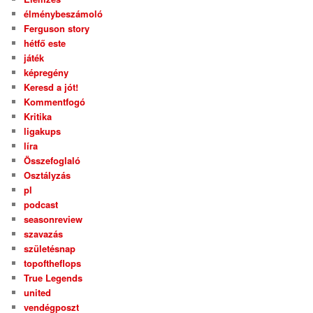
élménybeszámoló
Ferguson story
hétfő este
játék
képregény
Keresd a jót!
Kommentfogó
Kritika
ligakups
líra
Összefoglaló
Osztályzás
pl
podcast
seasonreview
szavazás
születésnap
topoftheflops
True Legends
united
vendégposzt