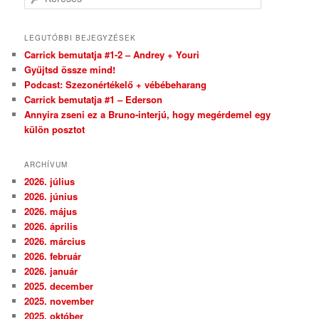
LEGUTÓBBI BEJEGYZÉSEK
Carrick bemutatja #1-2 – Andrey + Youri
Gyűjtsd össze mind!
Podcast: Szezonértékelő + vébébeharang
Carrick bemutatja #1 – Ederson
Annyira zseni ez a Bruno-interjú, hogy megérdemel egy
külön posztot
ARCHÍVUM
2026. július
2026. június
2026. május
2026. április
2026. március
2026. február
2026. január
2025. december
2025. november
2025. október