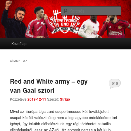
We'll never die
Kere
Stretford End
Fő menü
Kezdőlap
Tovább az elsődleges tartalomra
Tovább a másodlagos tartalomra
CÍMKE:
AZ
Red and White army – egy
916
van Gaal sztori
Comments
Közzétéve
2019-12-11
Szerző:
Strigo
Mivel az Európa Liga záró csoportmeccse két továbbjutott
csapat között valószínűleg nem a legnagyobb érdeklődésre tart
igényt, így inkább előhalásztunk egy régi történetet aktuális
ellenfelünkről, azaz az AZ-ról. Az apropót persze a két klub