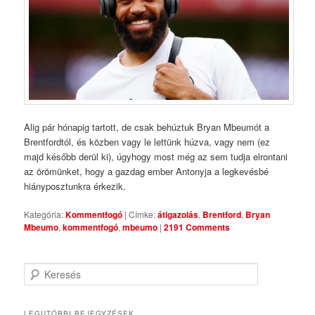
Alig pár hónapig tartott, de csak behúztuk Bryan Mbeumót a
Brentfordtól, és közben vagy le lettünk húzva, vagy nem (ez
majd később derül ki), úgyhogy most még az sem tudja elrontani
az örömünket, hogy a gazdag ember Antonyja a legkevésbé
hiányposztunkra érkezik.
Kategória:
Kommentfogó
|
Címke:
átigazolás
,
Brentford
,
Bryan
Mbeumo
,
kommentfogó
,
mbeumo
|
2191 Comments
Keresés
LEGUTÓBBI BEJEGYZÉSEK