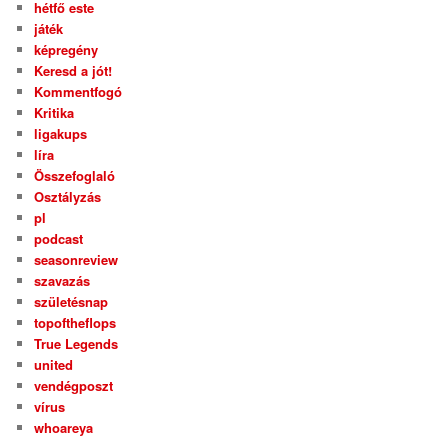
hétfő este
játék
képregény
Keresd a jót!
Kommentfogó
Kritika
ligakups
líra
Összefoglaló
Osztályzás
pl
podcast
seasonreview
szavazás
születésnap
topoftheflops
True Legends
united
vendégposzt
vírus
whoareya