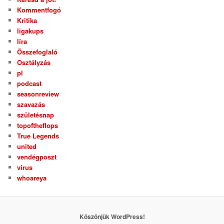
Kommentfogó
Kritika
ligakups
líra
Összefoglaló
Osztályzás
pl
podcast
seasonreview
szavazás
születésnap
topoftheflops
True Legends
united
vendégposzt
vírus
whoareya
Köszönjük WordPress!