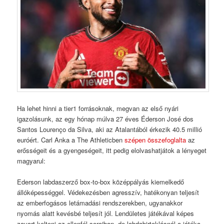
Ha lehet hinni a tier1 forrásoknak, megvan az első nyári
igazolásunk, az egy hónap múlva 27 éves Éderson José dos
Santos Lourenço da Silva, aki az Atalantából érkezik 40.5 millió
euróért. Carl Anka a The Athleticben
szépen összefoglalta
az
erősségeit és a gyengeségeit, itt pedig elolvashatjátok a lényeget
magyarul:
Ederson labdaszerző box-to-box középpályás kiemelkedő
állóképességgel. Védekezésben agresszív, hatékonyan teljesít
az emberfogásos letámadási rendszerekben, ugyanakkor
nyomás alatt kevésbé teljesít jól. Lendületes játékával képes
zavart kelteni az ellenfél soraiban, de labdabirtoklásnál a játéka