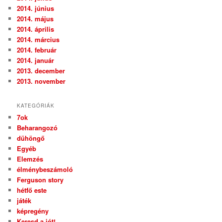
2014. június
2014. május
2014. április
2014. március
2014. február
2014. január
2013. december
2013. november
KATEGÓRIÁK
7ok
Beharangozó
dühöngő
Egyéb
Elemzés
élménybeszámoló
Ferguson story
hétfő este
játék
képregény
Keresd a jót!