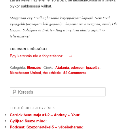
olykor sablonossá válhat.
Magyarán egy Fredhez hasonló középpályást kapunk. Nem Fred
gyengébb formájára kell gondolni, hanem arra a verzióra, amely Ole
Gunnar Solskjaer és Erik ten Hag irányítása alatt nyújtott jó
teljesítményt.
EDERSON ERŐSSÉGEI
Egy kattintás ide a folytatáshoz….
→
Kategória:
Elemzés
|
Címke:
Atalanta
,
ederson
,
igazolás
,
Manchester United
,
the athletic
|
52 Comments
Keresés
LEGUTÓBBI BEJEGYZÉSEK
Carrick bemutatja #1-2 – Andrey + Youri
Gyűjtsd össze mind!
Podcast: Szezonértékelő + vébébeharang