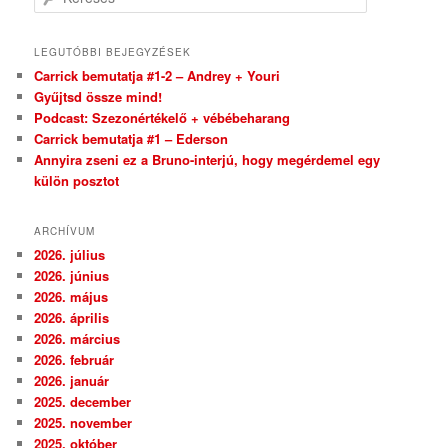
LEGUTÓBBI BEJEGYZÉSEK
Carrick bemutatja #1-2 – Andrey + Youri
Gyűjtsd össze mind!
Podcast: Szezonértékelő + vébébeharang
Carrick bemutatja #1 – Ederson
Annyira zseni ez a Bruno-interjú, hogy megérdemel egy
külön posztot
ARCHÍVUM
2026. július
2026. június
2026. május
2026. április
2026. március
2026. február
2026. január
2025. december
2025. november
2025. október