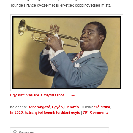
Tour de France győzelmét is elvették doppingvétség miatt.
Egy kattintás ide a folytatáshoz….
→
Kategória:
Beharangozó
,
Egyéb
,
Elemzés
|
Címke:
erő
,
fizika
,
fm2020
,
hátrányból fogunk fordítani úgyis
|
761 Comments
Keresés