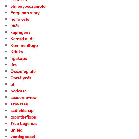
élménybeszámoló
Ferguson story
hétfő este
játék
képregény
Keresd a jót!
Kommentfogó
Kritika
ligakups
líra
Összefoglaló
Osztályzás
pl
podcast
seasonreview
szavazás
születésnap
topoftheflops
True Legends
united
vendégposzt