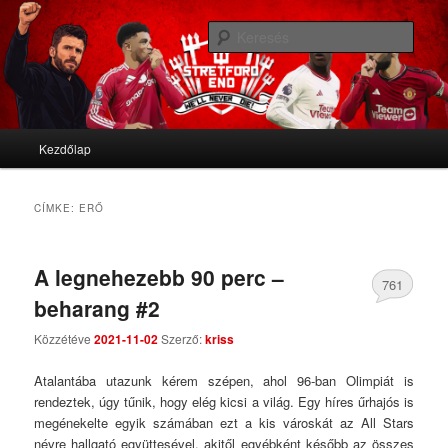
We'll never die
Kere
Stretford End
Fő menü
Kezdőlap
Tovább az elsődleges tartalomra
Tovább a másodlagos tartalomra
CÍMKE:
ERŐ
A legnehezebb 90 perc –
761
beharang #2
Comments
Közzétéve
2021-11-02
Szerző:
kriss
Atalantába utazunk kérem szépen, ahol 96-ban Olimpiát is
rendeztek, úgy tűnik, hogy elég kicsi a világ. Egy híres űrhajós is
megénekelte egyik számában ezt a kis városkát az All Stars
névre hallgató együttesével, akitől egyébként később az összes