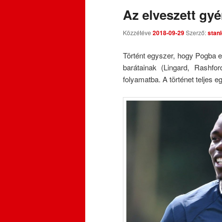
Az elveszett gyé
Közzétéve
2018-09-29
Szerző:
stan
Történt egyszer, hogy Pogba el
barátainak (Lingard, Rashfo
folyamatba. A történet teljes 