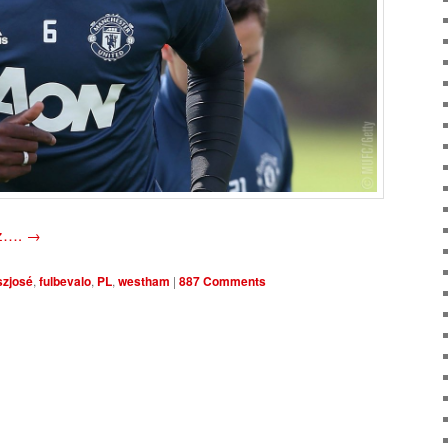
oz….
→
szjosé
,
fulbevalo
,
PL
,
westham
|
887 Comments