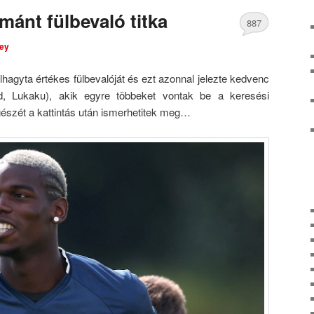
mánt fülbevaló titka
887
ley
Comments
hagyta értékes fülbevalóját és ezt azonnal jelezte kedvenc
rd, Lukaku), akik egyre többeket vontak be a keresési
egészét a kattintás után ismerhetitek meg…