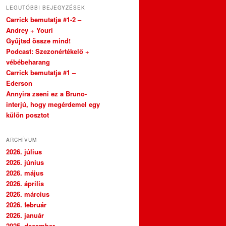
LEGUTÓBBI BEJEGYZÉSEK
Carrick bemutatja #1-2 –
Andrey + Youri
Gyűjtsd össze mind!
Podcast: Szezonértékelő +
vébébeharang
Carrick bemutatja #1 –
Ederson
Annyira zseni ez a Bruno-
interjú, hogy megérdemel egy
külön posztot
ARCHÍVUM
2026. július
2026. június
2026. május
2026. április
2026. március
2026. február
2026. január
2025. december