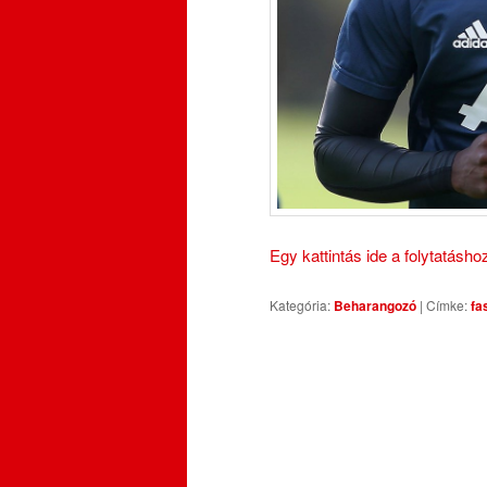
Egy kattintás ide a folytatásh
Kategória:
Beharangozó
|
Címke:
fa