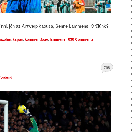
 hinni, jön az Antwerp kapusa, Senne Lammens. Örülünk?
gazolás
,
kapus
,
kommentfogó
,
lammens
|
636 Comments
768
tfordend
Comments