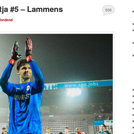
ja #5 – Lammens
636
tfordend
Comments