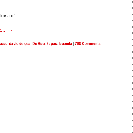
kosa díj
oz….
→
úcsú
,
david de gea
,
De Gea
,
kapus
,
legenda
|
768 Comments