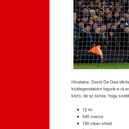
Hivatalos: David De Gea elkös
klublegendaként fogunk-e rá 
közt), de az biztos, hogy szeb
12 év
545 meccs
190 clean sheat