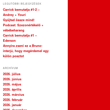
LEGUTÓBBI BEJEGYZÉSEK
Carrick bemutatja #1-2 –
Andrey + Youri
Gyűjtsd össze mind!
Podcast: Szezonértékelő +
vébébeharang
Carrick bemutatja #1 –
Ederson
Annyira zseni ez a Bruno-
interjú, hogy megérdemel egy
külön posztot
ARCHÍVUM
2026. július
2026. június
2026. május
2026. április
2026. március
2026. február
2026. január
2025. december