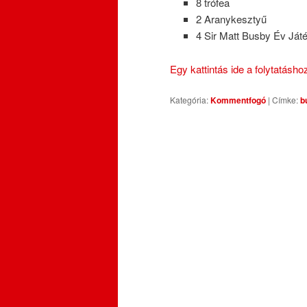
8 trófea
2 Aranykesztyű
4 Sir Matt Busby Év Játé
Egy kattintás ide a folytatásh
Kategória:
Kommentfogó
|
Címke:
b