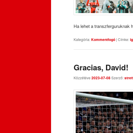
Ha lehet a transzferguruknak
Kategória:
Kommentfogó
|
Címke:
i
Gracias, David!
Közzétéve
2023-07-08
Szerző:
stre