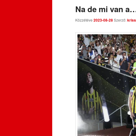
Na de mi van a…
Közzétéve
2023-08-28
Szerző:
kriss