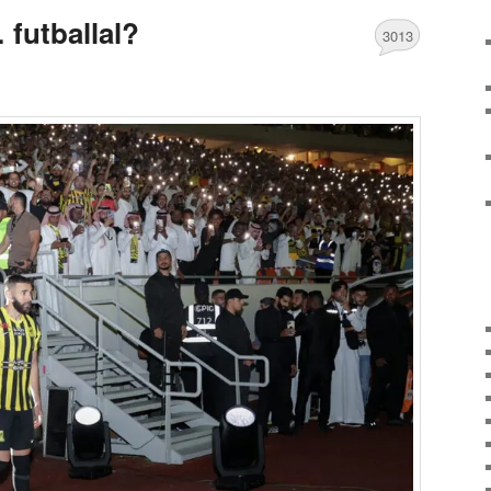
 futballal?
3013
Comments