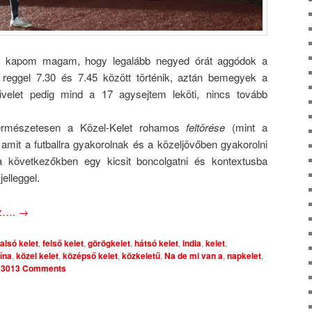
 kapom magam, hogy legalább negyed órát aggódok a
ez reggel 7.30 és 7.45 között történik, aztán bemegyek a
velet pedig mind a 17 agysejtem leköti, nincs tovább
ermészetesen a Közel-Kelet rohamos
feltörése
(mint a
s, amit a futballra gyakorolnak és a közeljövőben gyakorolni
 következőkben egy kicsit boncolgatni és kontextusba
jelleggel.
oz….
→
alsó kelet
,
felső kelet
,
görögkelet
,
hátsó kelet
,
india
,
kelet
,
ína
,
közel kelet
,
középső kelet
,
közkeletű
,
Na de mi van a
,
napkelet
,
|
3013 Comments