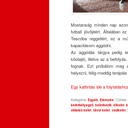
Mostanság minden nap azon
futball jövőjéért. Általában 
Tescóba reggeliért, ez a mű
kapacitásom aggódni.
Az aggódás tárgya pedig t
kőolajé), illetve az a befolyá
fognak. Ezt próbálom meg a
helyezni, félig-meddig terápiás 
Egy kattintás ide a folytatásh
Kategória:
Egyéb
,
Elemzés
|
Címke:
keletbélyegző
,
keletkezik
,
kikelet
,
k
oldalsó kelet
,
távol kelet
,
vadkelet