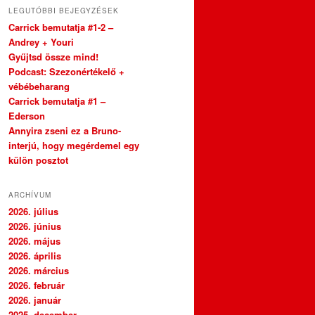
LEGUTÓBBI BEJEGYZÉSEK
Carrick bemutatja #1-2 –
Andrey + Youri
Gyűjtsd össze mind!
Podcast: Szezonértékelő +
vébébeharang
Carrick bemutatja #1 –
Ederson
Annyira zseni ez a Bruno-
interjú, hogy megérdemel egy
külön posztot
ARCHÍVUM
2026. július
2026. június
2026. május
2026. április
2026. március
2026. február
2026. január
2025. december