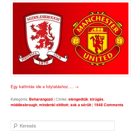
Egy kattintás ide a folytatáshoz….
→
Kategória:
Beharangozó
|
Címke:
elengedtük
,
kirúgás
,
middlesbrough
,
mindenki eltiltott
,
sok a sérült
|
1948 Comments
Keresés