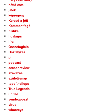
hétfő este
játék
képregény
Keresd a jót!
Kommentfogó
Kritika
ligakups
líra
Összefoglaló
Osztályzás
pl
podcast
seasonreview
szavazás
születésnap
topoftheflops
True Legends
united
vendégposzt
vírus
whoareya