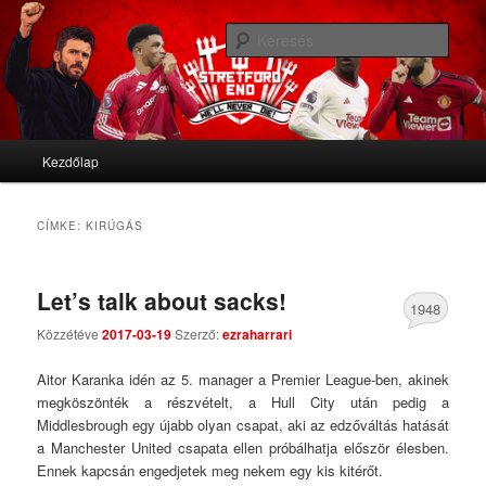
We'll never die
Kere
Stretford End
Fő menü
Kezdőlap
Tovább az elsődleges tartalomra
Tovább a másodlagos tartalomra
CÍMKE:
KIRÚGÁS
Let’s talk about sacks!
1948
Közzétéve
2017-03-19
Szerző:
ezraharrari
Comments
Aitor Karanka idén az 5. manager a Premier League-ben, akinek
megköszönték a részvételt, a Hull City után pedig a
Middlesbrough egy újabb olyan csapat, aki az edzőváltás hatását
a Manchester United csapata ellen próbálhatja először élesben.
Ennek kapcsán engedjetek meg nekem egy kis kitérőt.