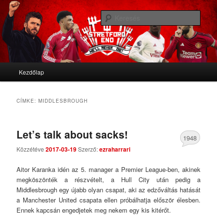
We'll never die
Kere
Stretford End
Fő menü
Kezdőlap
Tovább az elsődleges tartalomra
Tovább a másodlagos tartalomra
CÍMKE:
MIDDLESBROUGH
Let’s talk about sacks!
1948
Közzétéve
2017-03-19
Szerző:
ezraharrari
Comments
Aitor Karanka idén az 5. manager a Premier League-ben, akinek
megköszönték a részvételt, a Hull City után pedig a
Middlesbrough egy újabb olyan csapat, aki az edzőváltás hatását
a Manchester United csapata ellen próbálhatja először élesben.
Ennek kapcsán engedjetek meg nekem egy kis kitérőt.