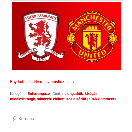
Egy kattintás ide a folytatáshoz….
→
Kategória:
Beharangozó
|
Címke:
elengedtük
,
kirúgás
,
middlesbrough
,
mindenki eltiltott
,
sok a sérült
|
1948 Comments
Keresés