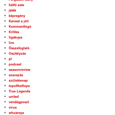
hétfő este
játék
képregény
Keresd a jót!
Kommentfogó
Kritika
ligakups
líra
Összefoglaló
Osztályzás
pl
podcast
seasonreview
szavazás
születésnap
topoftheflops
True Legends
united
vendégposzt
vírus
whoareya