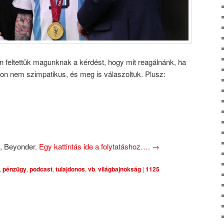
 feltettük magunknak a kérdést, hogy mit reagálnánk, ha
gyon nem szimpatikus, és meg is válaszoltuk. Plusz:
ss, Beyonder.
Egy kattintás ide a folytatáshoz….
→
,
pénzügy
,
podcast
,
tulajdonos
,
vb
,
világbajnokság
|
1125