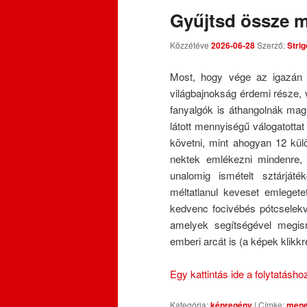
Gyűjtsd össze m
Közzétéve
2026-06-28
Szerző:
Strig
Most, hogy vége az igazán h
világbajnokság érdemi része,
fanyalgók is áthangolnák ma
látott mennyiségű válogatottat
követni, mint ahogyan 12 külö
nektek emlékezni mindenre,
unalomig ismételt sztárjáté
méltatlanul keveset emlegete
kedvenc focivébés pótcselekvé
amelyek segítségével megis
emberi arcát is (a képek klikk
Egy kattintás ide a folytatásh
Kategória:
képregény
|
Címke:
mene