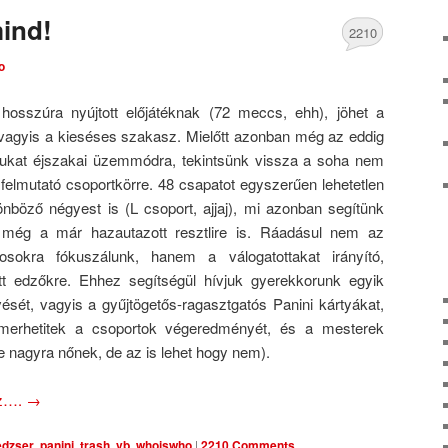
ind!
2210
o
Comments
osszúra nyújtott előjátéknak (72 meccs, ehh), jöhet a
 vagyis a kieséses szakasz. Mielőtt azonban még az eddig
gukat éjszakai üzemmódra, tekintsünk vissza a soha nem
 felmutató csoportkörre. 48 csapatot egyszerűen lehetetlen
nböző négyest is (L csoport, ajjaj), mi azonban segítünk
 még a már hazautazott resztlire is. Ráadásul nem az
kosokra fókuszálunk, hanem a válogatottakat irányító,
tt edzőkre. Ehhez segítségül hívjuk gyerekkorunk egyik
sét, vagyis a gyűjtögetős-ragasztgatós Panini kártyákat,
merhetitek a csoportok végeredményét, és a mesterek
re nagyra nőnek, de az is lehet hogy nem).
oz….
→
dzser
,
panini
,
trash
,
vb
,
whoiswho
|
2210 Comments