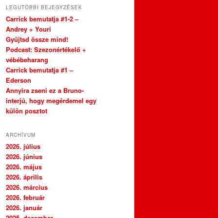
LEGUTÓBBI BEJEGYZÉSEK
Carrick bemutatja #1-2 –
Andrey + Youri
Gyűjtsd össze mind!
Podcast: Szezonértékelő +
vébébeharang
Carrick bemutatja #1 –
Ederson
Annyira zseni ez a Bruno-
interjú, hogy megérdemel egy
külön posztot
ARCHÍVUM
2026. július
2026. június
2026. május
2026. április
2026. március
2026. február
2026. január
2025. december