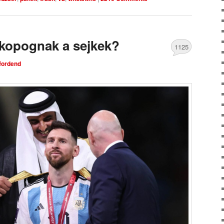
bekopognak a sejkek?
1125
tfordend
Comments