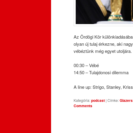
Az Ördögi Kör különkiadásában
olyan új tulaj érkezne, aki na
vébéztünk még egyet utoljára.
00:30 – Vébé
14:50 – Tulajdonosi dilemma
A line up: Strigo, Stanley, Kri
Kategória:
podcast
|
Címke:
Glazers
Comments