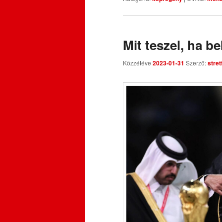
Mit teszel, ha 
Közzétéve
2023-01-31
Szerző:
stre