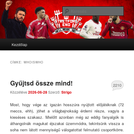
We'll never die
Kere
Stretford End
Fő menü
Kezdőlap
Tovább az elsődleges tartalomra
Tovább a másodlagos tartalomra
CÍMKE:
WHOISWHO
Gyűjtsd össze mind!
2210
Közzétéve
2026-06-28
Szerző:
Strigo
Comments
Most, hogy vége az igazán hosszúra nyújtott előjátéknak (72
meccs, ehh), jöhet a világbajnokság érdemi része, vagyis a
kieséses szakasz. Mielőtt azonban még az eddig fanyalgók is
áthangolnák magukat éjszakai üzemmódra, tekintsünk vissza a
soha nem látott mennyiségű válogatottat felmutató csoportkörre.