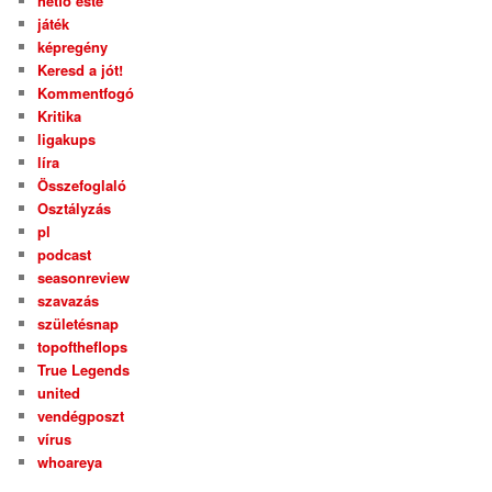
hétfő este
játék
képregény
Keresd a jót!
Kommentfogó
Kritika
ligakups
líra
Összefoglaló
Osztályzás
pl
podcast
seasonreview
szavazás
születésnap
topoftheflops
True Legends
united
vendégposzt
vírus
whoareya