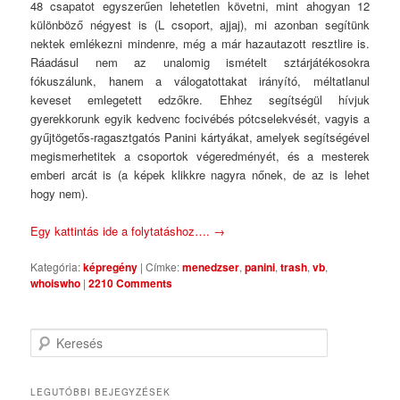
48 csapatot egyszerűen lehetetlen követni, mint ahogyan 12
különböző négyest is (L csoport, ajjaj), mi azonban segítünk
nektek emlékezni mindenre, még a már hazautazott resztlire is.
Ráadásul nem az unalomig ismételt sztárjátékosokra
fókuszálunk, hanem a válogatottakat irányító, méltatlanul
keveset emlegetett edzőkre. Ehhez segítségül hívjuk
gyerekkorunk egyik kedvenc focivébés pótcselekvését, vagyis a
gyűjtögetős-ragasztgatós Panini kártyákat, amelyek segítségével
megismerhetitek a csoportok végeredményét, és a mesterek
emberi arcát is (a képek klikkre nagyra nőnek, de az is lehet
hogy nem).
Egy kattintás ide a folytatáshoz….
→
Kategória:
képregény
|
Címke:
menedzser
,
panini
,
trash
,
vb
,
whoiswho
|
2210 Comments
Keresés
LEGUTÓBBI BEJEGYZÉSEK