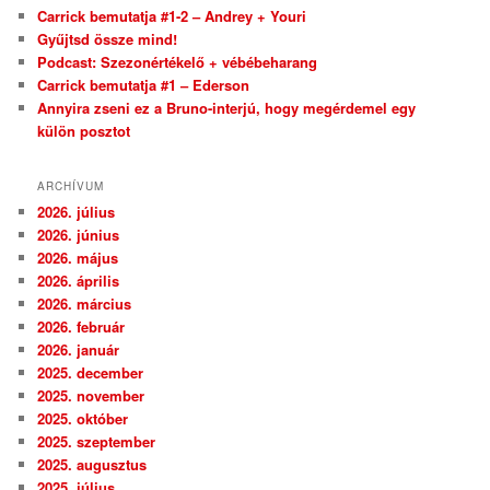
Carrick bemutatja #1-2 – Andrey + Youri
Gyűjtsd össze mind!
Podcast: Szezonértékelő + vébébeharang
Carrick bemutatja #1 – Ederson
Annyira zseni ez a Bruno-interjú, hogy megérdemel egy
külön posztot
ARCHÍVUM
2026. július
2026. június
2026. május
2026. április
2026. március
2026. február
2026. január
2025. december
2025. november
2025. október
2025. szeptember
2025. augusztus
2025. július