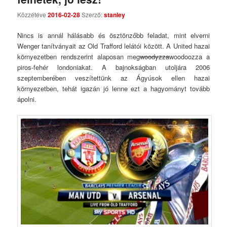
Comments
Közzétéve
2016-02-28
Szerző:
stanley
Nincs is annál hálásabb és ösztönzőbb feladat, mint elverni
Wenger tanítványait az Old Trafford lelátói között. A United hazai
környezetben rendszerint alaposan meg
woodyzza
woodoozza a
piros-fehér londoniakat. A bajnokságban utoljára 2006
szeptemberében veszítettünk az Ágyúsok ellen hazai
környezetben, tehát igazán jó lenne ezt a hagyományt tovább
ápolni.