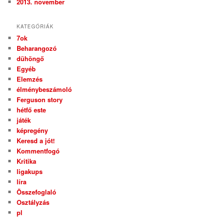
2013. november
KATEGÓRIÁK
7ok
Beharangozó
dühöngő
Egyéb
Elemzés
élménybeszámoló
Ferguson story
hétfő este
játék
képregény
Keresd a jót!
Kommentfogó
Kritika
ligakups
líra
Összefoglaló
Osztályzás
pl