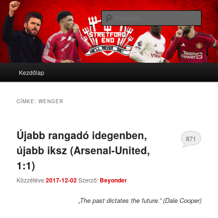
We'll never die
Kere
Stretford End
Fő menü
Kezdőlap
Tovább az elsődleges tartalomra
Tovább a másodlagos tartalomra
CÍMKE:
WENGER
Újabb rangadó idegenben,
871
újabb iksz (Arsenal-United,
Comments
1:1)
Közzétéve
2017-12-02
Szerző:
Beyonder
„The past dictates the future.” (Dale Cooper)