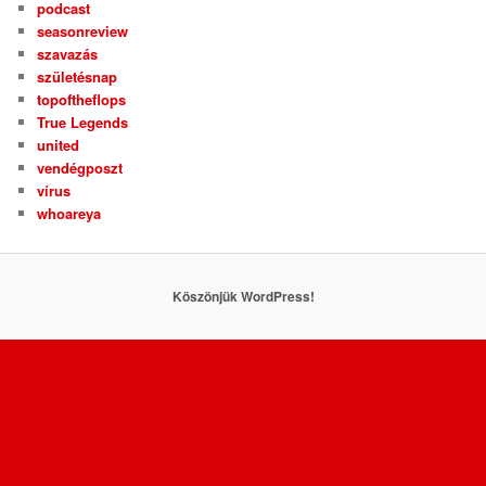
podcast
seasonreview
szavazás
születésnap
topoftheflops
True Legends
united
vendégposzt
vírus
whoareya
Köszönjük WordPress!