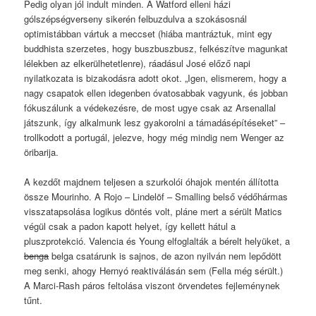
Pedig olyan jól indult minden. A Watford elleni házi
gólszépségverseny sikerén felbuzdulva a szokásosnál
optimistábban vártuk a meccset (hiába mantráztuk, mint egy
buddhista szerzetes, hogy buszbuszbusz, felkészítve magunkat
lélekben az elkerülhetetlenre), ráadásul José előző napi
nyilatkozata is bizakodásra adott okot. „Igen, elismerem, hogy a
nagy csapatok ellen idegenben óvatosabbak vagyunk, és jobban
fókuszálunk a védekezésre, de most ugye csak az Arsenallal
játszunk, így alkalmunk lesz gyakorolni a támadásépítéseket” –
trollkodott a portugál, jelezve, hogy még mindig nem Wenger az
öribarija.
A kezdőt majdnem teljesen a szurkolói óhajok mentén állította
össze Mourinho. A Rojo – Lindelöf – Smalling belső védőhármas
visszatapsolása logikus döntés volt, pláne mert a sérült Matics
végül csak a padon kapott helyet, így kellett hátul a
pluszprotekció. Valencia és Young elfoglalták a bérelt helyüket, a
benga
belga csatárunk is sajnos, de azon nyilván nem lepődött
meg senki, ahogy Hernyó reaktiválásán sem (Fella még sérült.)
A Marci-Rash páros feltolása viszont örvendetes fejleménynek
tűnt.