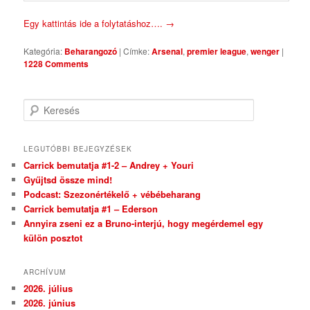
Egy kattintás ide a folytatáshoz….
→
Kategória:
Beharangozó
|
Címke:
Arsenal
,
premier league
,
wenger
|
1228 Comments
Keresés
LEGUTÓBBI BEJEGYZÉSEK
Carrick bemutatja #1-2 – Andrey + Youri
Gyűjtsd össze mind!
Podcast: Szezonértékelő + vébébeharang
Carrick bemutatja #1 – Ederson
Annyira zseni ez a Bruno-interjú, hogy megérdemel egy
külön posztot
ARCHÍVUM
2026. július
2026. június