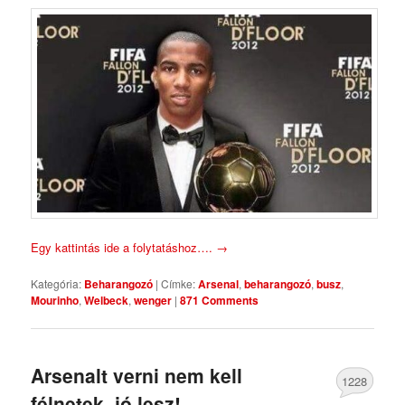
Egy kattintás ide a folytatáshoz….
→
Kategória:
Beharangozó
|
Címke:
Arsenal
,
beharangozó
,
busz
,
Mourinho
,
Welbeck
,
wenger
|
871 Comments
Arsenalt verni nem kell
1228
félnetek, jó lesz!