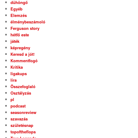
dühöngő
Egyéb
Elemzés
élménybeszámoló
Ferguson story
hétfő este
játék
képregény
Keresd a jót!
Kommentfogó
Kritika
ligakups
líra
Összefoglaló
Osztályzás
pl
podcast
seasonreview
szavazás
születésnap
topoftheflops