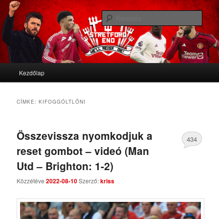
We'll never die
Kere
Stretford End
Fő menü
Kezdőlap
Tovább az elsődleges tartalomra
Tovább a másodlagos tartalomra
CÍMKE:
KIFOGGÓLTLŐNI
Összevissza nyomkodjuk a
434
reset gombot – videó (Man
Comments
Utd – Brighton: 1-2)
Közzétéve
2022-08-10
Szerző:
kriss