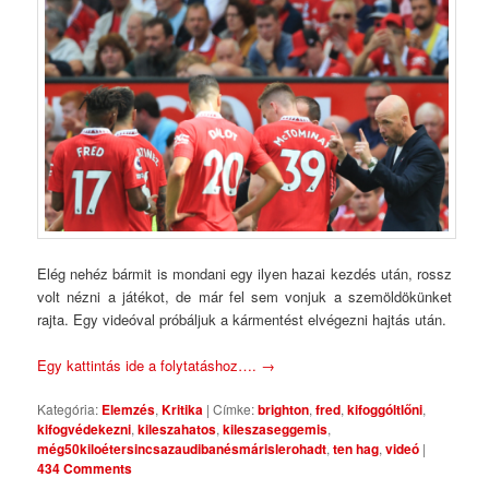
Elég nehéz bármit is mondani egy ilyen hazai kezdés után, rossz
volt nézni a játékot, de már fel sem vonjuk a szemöldökünket
rajta. Egy videóval próbáljuk a kármentést elvégezni hajtás után.
Egy kattintás ide a folytatáshoz….
→
Kategória:
Elemzés
,
Kritika
|
Címke:
brighton
,
fred
,
kifoggóltlőni
,
kifogvédekezni
,
kileszahatos
,
kileszaseggemis
,
még50kiloétersincsazaudibanésmárislerohadt
,
ten hag
,
videó
|
434 Comments