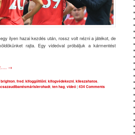
gy ilyen hazai kezdés után, rossz volt nézni a játékot, de
ldökünket rajta. Egy videóval próbáljuk a kármentést
oz….
→
brighton
,
fred
,
kifoggóltlőni
,
kifogvédekezni
,
kileszahatos
,
ncsazaudibanésmárislerohadt
,
ten hag
,
videó
|
434 Comments