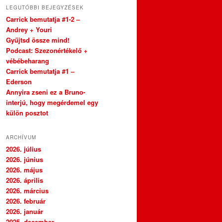
LEGUTÓBBI BEJEGYZÉSEK
Carrick bemutatja #1-2 –
Andrey + Youri
Gyűjtsd össze mind!
Podcast: Szezonértékelő +
vébébeharang
Carrick bemutatja #1 –
Ederson
Annyira zseni ez a Bruno-
interjú, hogy megérdemel egy
külön posztot
ARCHÍVUM
2026. július
2026. június
2026. május
2026. április
2026. március
2026. február
2026. január
2025. december