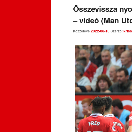
Összevissza ny
– videó (Man Utd
Közzétéve
2022-08-10
Szerző:
kriss