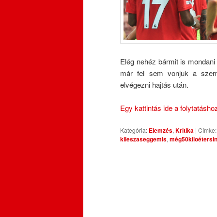
Elég nehéz bármit is mondani e
már fel sem vonjuk a szemö
elvégezni hajtás után.
Egy kattintás ide a folytatásh
Kategória:
Elemzés
,
Kritika
|
Címke:
kileszaseggemis
,
még50kiloétersi