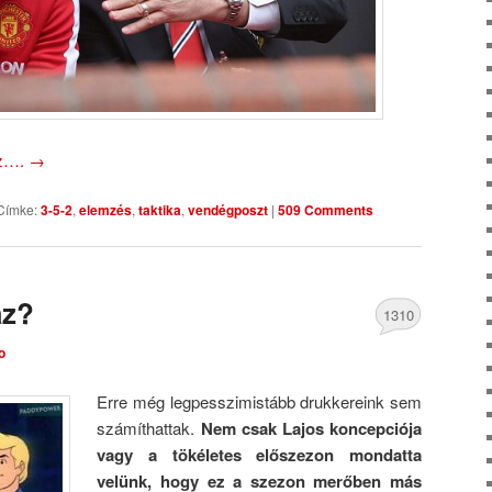
oz….
→
Címke:
3-5-2
,
elemzés
,
taktika
,
vendégposzt
|
509 Comments
az?
1310
o
Comments
Erre még legpesszimistább drukkereink sem
számíthattak.
Nem csak Lajos koncepciója
vagy a tökéletes előszezon mondatta
velünk, hogy ez a szezon merőben más