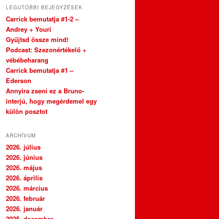
LEGUTÓBBI BEJEGYZÉSEK
Carrick bemutatja #1-2 –
Andrey + Youri
Gyűjtsd össze mind!
Podcast: Szezonértékelő +
vébébeharang
Carrick bemutatja #1 –
Ederson
Annyira zseni ez a Bruno-
interjú, hogy megérdemel egy
külön posztot
ARCHÍVUM
2026. július
2026. június
2026. május
2026. április
2026. március
2026. február
2026. január
2025. december