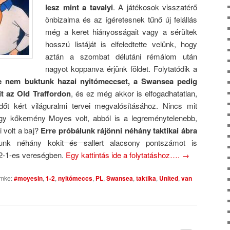
lesz mint a tavalyi
. A játékosok visszatérő
önbizalma és az ígéretesnek tűnő új felállás
még a keret hiányosságait vagy a sérültek
hosszú listáját is elfeledtette velünk, hogy
aztán a szombat délutáni rémálom után
nagyot koppanva érjünk földet. Folytatódik a
e nem buktunk hazai nyitómeccset, a Swansea pedig
t az Old Traffordon
, és ez még akkor is elfogadhatatlan,
őt kért világuralmi tervei megvalósításához. Nincs mit
egy kőkemény Moyes volt, abból is a legreménytelenebb,
i volt a baj?
Erre próbálunk rájönni néhány taktikai ábra
tunk néhány
kokit és sallert
alacsony pontszámot is
 2-1-es vereségben.
Egy kattintás ide a folytatáshoz….
→
mke:
#moyesin
,
1-2
,
nyitómeccs
,
PL
,
Swansea
,
taktika
,
United
,
van