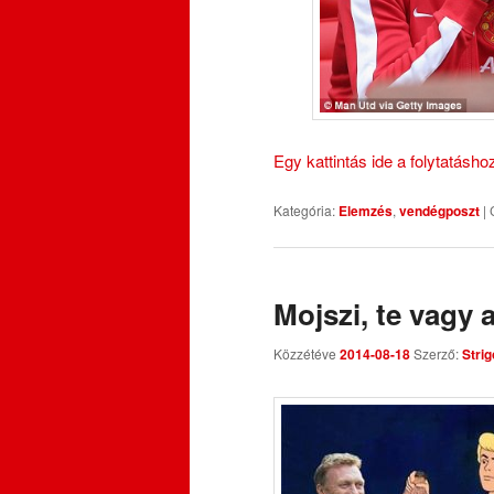
Egy kattintás ide a folytatásh
Kategória:
Elemzés
,
vendégposzt
|
Mojszi, te vagy 
Közzétéve
2014-08-18
Szerző:
Strig