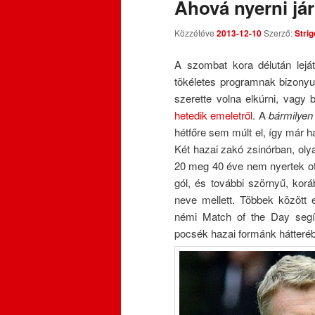
Ahová nyerni já
Közzétéve
2013-12-10
Szerző:
Strig
A szombat kora délután lejá
tökéletes programnak bizonyul
szerette volna elkúrni, vagy b
hetedik emeletről
. A
bármilyen
hétfőre sem múlt el, így már 
Két hazai zakó zsinórban, oly
20 meg 40 éve nem nyertek ott
gól, és további szörnyű, korá
neve mellett. Többek között 
némi Match of the Day segíts
pocsék hazai formánk hátteré