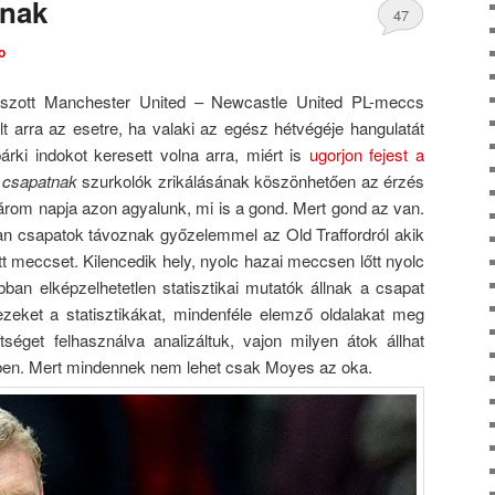
rnak
47
o
Comments
tszott Manchester United – Newcastle United PL-meccs
t arra az esetre, ha valaki az egész hétvégéje hangulatát
árki indokot keresett volna arra, miért is
ugorjon fejest a
 csapatnak
szurkolók zrikálásának köszönhetően az érzés
három napja azon agyalunk, mi is a gond. Mert gond az van.
an csapatok távoznak győzelemmel az Old Traffordról akik
 meccset. Kilencedik hely, nyolc hazai meccsen lőtt nyolc
bban elképzelhetetlen statisztikai mutatók állnak a csapat
ezeket a statisztikákat, mindenféle elemző oldalakat meg
éget felhasználva analizáltuk, vajon milyen átok állhat
ben. Mert mindennek nem lehet csak Moyes az oka.