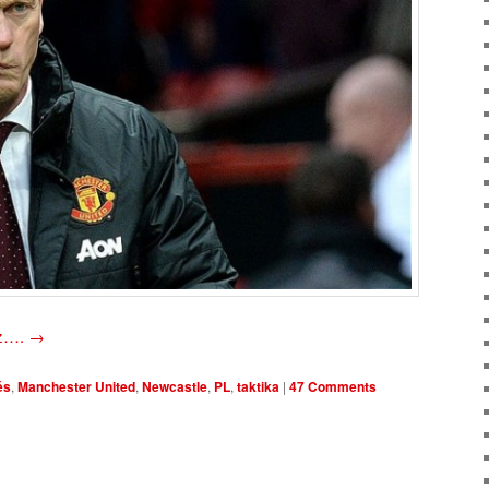
oz….
→
és
,
Manchester United
,
Newcastle
,
PL
,
taktika
|
47 Comments