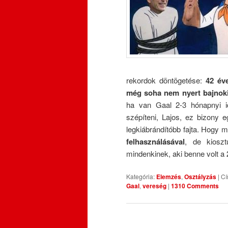
rekordok döntögetése:
42 év
még soha nem nyert bajnoki
ha van Gaal 2-3 hónapnyi id
szépíteni, Lajos, ez bizony 
legkiábrándítóbb fajta. Hogy m
felhasználásával
, de kiosz
mindenkinek, aki benne volt a
Kategória:
Elemzés
,
Osztályzás
|
Cí
Gaal
,
vereség
|
1310 Comments