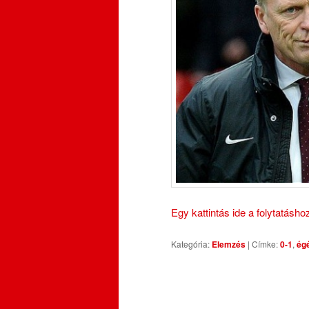
Egy kattintás ide a folytatásh
Kategória:
Elemzés
|
Címke:
0-1
,
ég