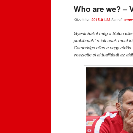
Who are we? – 
Közzétéve
2015-01-28
Szerző:
stre
Gyenti Bálint még a Soton ellen
problémák” miatt csak most köz
Cambridge ellen a négyvédős fe
vesztette el aktualitását az al