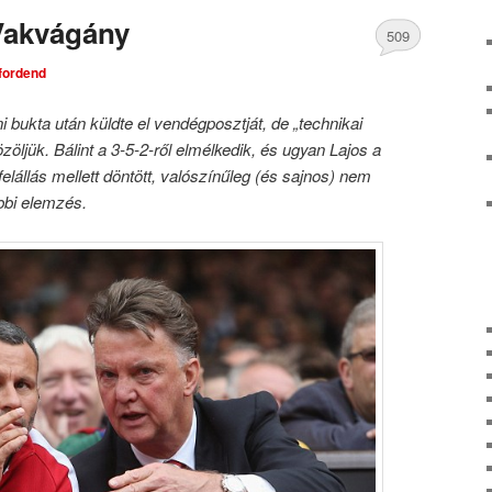
Vakvágány
509
tfordend
Comments
i bukta után küldte el vendégposztját, de „technikai
öljük. Bálint a 3-5-2-ről elmélkedik, és ugyan Lajos a
lállás mellett döntött, valószínűleg (és sajnos) nem
ábbi elemzés.