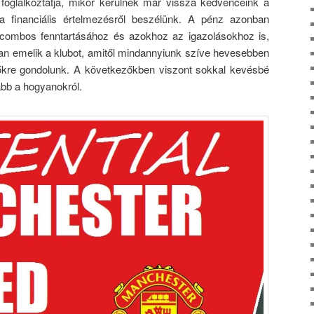
foglalkoztatja, mikor kerülnek már vissza kedvenceink a
 financiális értelmezésről beszélünk. A pénz azonban
 combos fenntartásához és azokhoz az igazolásokhoz is,
n emelik a klubot, amitől mindannyiunk szíve hevesebben
dőkre gondolunk. A következőkben viszont sokkal kevésbé
ább a hogyanokról.