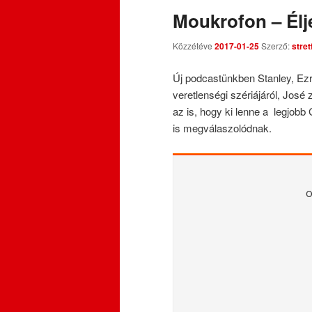
Moukrofon – Élj
Közzétéve
2017-01-25
Szerző:
stre
Új podcastünkben Stanley, Ez
veretlenségi szériájáról, José z
az is, hogy ki lenne a legjob
is megválaszolódnak.