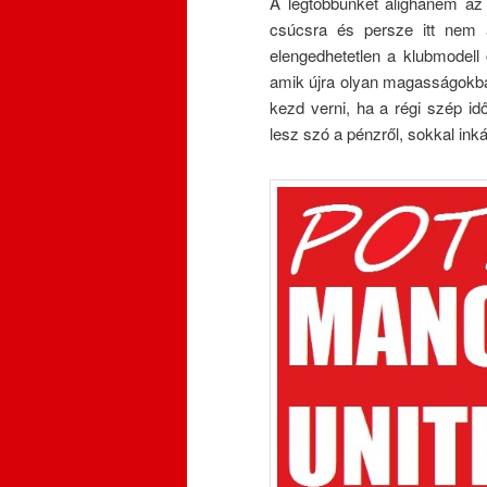
A legtöbbünket alighanem az 
csúcsra és persze itt nem a
elengedhetetlen a klubmodell
amik újra olyan magasságokba
kezd verni, ha a régi szép i
lesz szó a pénzről, sokkal ink