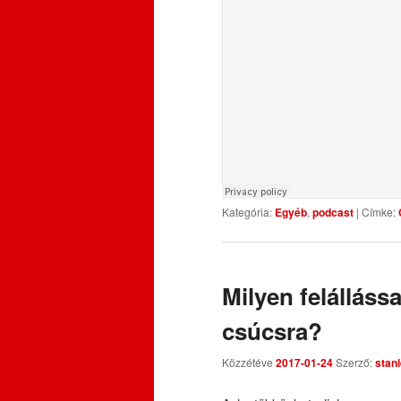
Kategória:
Egyéb
,
podcast
|
Címke:
Milyen felállássa
csúcsra?
Közzétéve
2017-01-24
Szerző:
stan