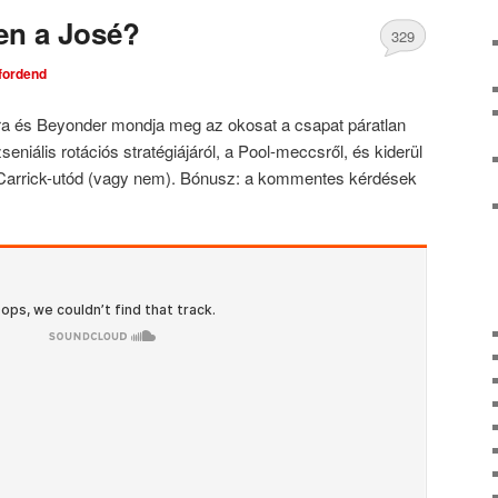
en a José?
329
tfordend
Comments
ra és Beyonder mondja meg az okosat a csapat páratlan
seniális rotációs stratégiájáról, a Pool-meccsről, és kiderül
b Carrick-utód (vagy nem). Bónusz: a kommentes kérdések