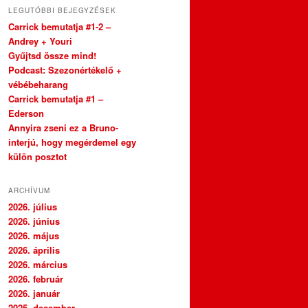
LEGUTÓBBI BEJEGYZÉSEK
Carrick bemutatja #1-2 –
Andrey + Youri
Gyűjtsd össze mind!
Podcast: Szezonértékelő +
vébébeharang
Carrick bemutatja #1 –
Ederson
Annyira zseni ez a Bruno-
interjú, hogy megérdemel egy
külön posztot
ARCHÍVUM
2026. július
2026. június
2026. május
2026. április
2026. március
2026. február
2026. január
2025. december