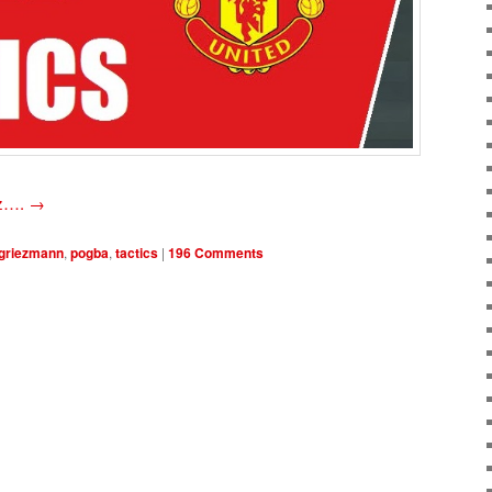
oz….
→
griezmann
,
pogba
,
tactics
|
196 Comments