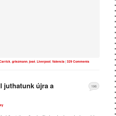
Carrick
,
griezmann
,
josé
,
Liverpool
,
Valencia
|
329 Comments
l juthatunk újra a
196
Comments
ley