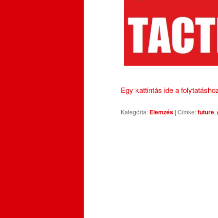
Egy kattintás ide a folytatásh
Kategória:
Elemzés
|
Címke:
future
,