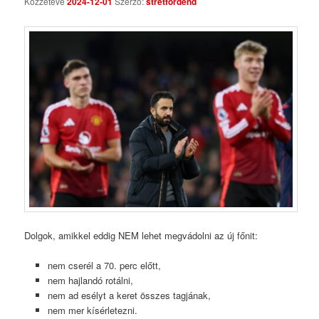
Közzétéve
2024-12-01
Szerző:
stretfordend
Comments
Dolgok, amikkel eddig NEM lehet megvádolni az új főnit:
nem cserél a 70. perc előtt,
nem hajlandó rotálni,
nem ad esélyt a keret összes tagjának,
nem mer kísérletezni.