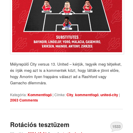
Mélyrepülő City versus 13. United – kérjük, tegyék meg tétjeiket,
és írják meg azt is a kommentek közt, hogy látták-e jönni előre,
hogy Amorim ilyen frappáns választ ad a Rashford vagy
Garnacho dilemmára.
Kategória:
Kommentfogó
|
Címke:
City
,
kommentfogó
,
united-city
|
2063 Comments
Rotációs tesztüzem
1533