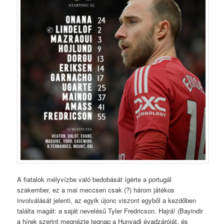
A fiatalok mélyvízbe való bedobását ígérte a portugál
szakember, ez a mai meccsen csak (?) három játékos
involválását jelenti, az egyik újonc viszont egyből a kezdőben
találta magát: a saját nevelésű Tyler Fredricson. Hajrá! (Bayindir
a hírek szerint megnézte tegnap a Hunyadi évadzáróját, és