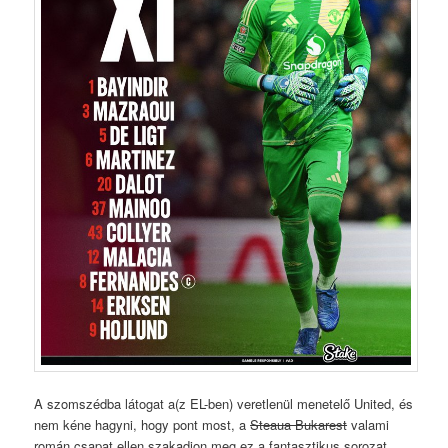
A szomszédba látogat a(z EL-ben) veretlenül menetelő United, és
nem kéne hagyni, hogy pont most, a
Steaua Bukarest
valami
román csapat ellen szakadjon meg ez a fantasztikus sorozat.