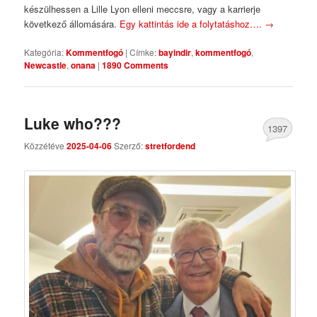
készülhessen a Lille Lyon elleni meccsre, vagy a karrierje
következő állomására.
Egy kattintás ide a folytatáshoz….
→
Kategória:
Kommentfogó
|
Címke:
bayindir
,
kommentfogó
,
Newcastle
,
onana
|
1890 Comments
Luke who???
1397
Közzétéve
2025-04-06
Szerző:
stretfordend
Comments