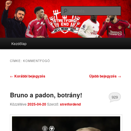
We'll never die
Kere
Stretford End
Fő menü
Kezdőlap
Tovább az elsődleges tartalomra
Tovább a másodlagos tartalomra
CÍMKE:
KOMMENTFOGÓ
Bejegyzés navigáció
←
Korábbi bejegyzés
Újabb bejegyzés
→
Bruno a padon, botrány!
929
Közzétéve
2025-04-20
Szerző:
stretfordend
Comments