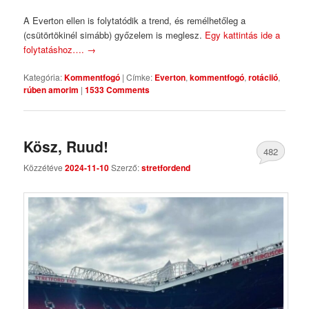
A Everton ellen is folytatódik a trend, és remélhetőleg a
(csütörtökinél simább) győzelem is meglesz.
Egy kattintás ide a
folytatáshoz….
→
Kategória:
Kommentfogó
|
Címke:
Everton
,
kommentfogó
,
rotáciió
,
rúben amorim
|
1533 Comments
Kösz, Ruud!
482
Közzétéve
2024-11-10
Szerző:
stretfordend
Comments