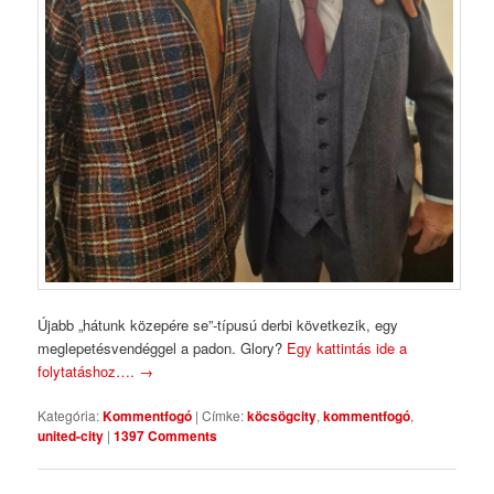
Újabb „hátunk közepére se”-típusú derbi következik, egy
meglepetésvendéggel a padon. Glory?
Egy kattintás ide a
folytatáshoz….
→
Kategória:
Kommentfogó
|
Címke:
köcsögcity
,
kommentfogó
,
united-city
|
1397 Comments