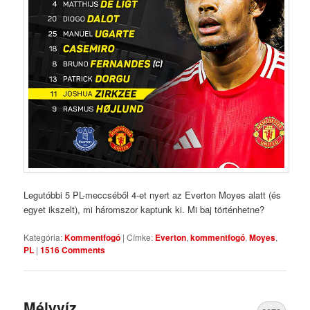
Legutóbbi 5 PL-meccséből 4-et nyert az Everton Moyes alatt (és
egyet ikszelt), mi háromszor kaptunk ki. Mi baj történhetne?
Kategória:
Kommentfogó
|
Címke:
Everton
,
kommentfogó
,
Moyes
,
PL
|
1516 Comments
Mélyvíz