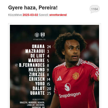
Gyere haza, Pereira!
1164
Közzétéve
2025-03-02
Szerző:
stretfordend
Comments