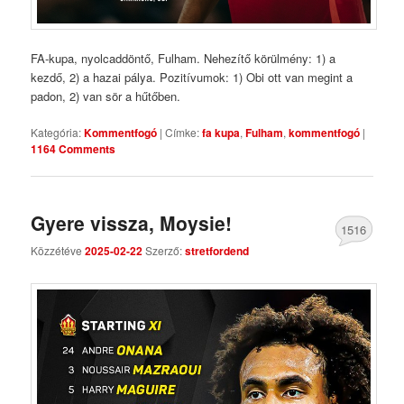
FA-kupa, nyolcaddöntő, Fulham. Nehezítő körülmény: 1) a
kezdő, 2) a hazai pálya. Pozitívumok: 1) Obi ott van megint a
padon, 2) van sör a hűtőben.
Kategória:
Kommentfogó
|
Címke:
fa kupa
,
Fulham
,
kommentfogó
|
1164 Comments
Gyere vissza, Moysie!
1516
Közzétéve
2025-02-22
Szerző:
stretfordend
Comments