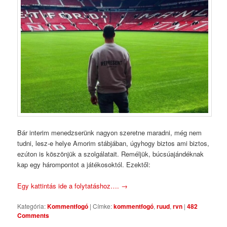
Bár interim menedzserünk nagyon szeretne maradni, még nem
tudni, lesz-e helye Amorim stábjában, úgyhogy biztos ami biztos,
ezúton is köszönjük a szolgálatait. Reméljük, búcsúajándéknak
kap egy hárompontot a játékosoktól. Ezektől:
Egy kattintás ide a folytatáshoz….
→
Kategória:
Kommentfogó
|
Címke:
kommentfogó
,
ruud
,
rvn
|
482
Comments