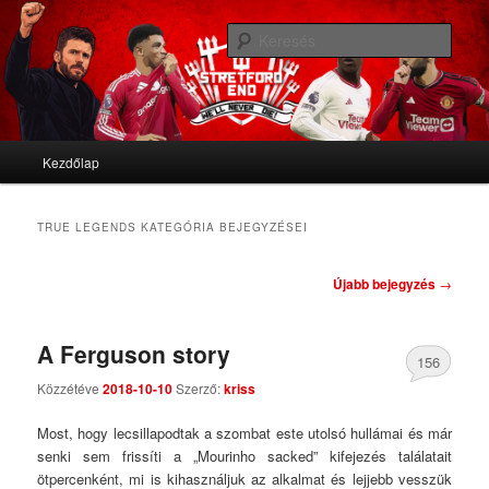
We'll never die
Kere
Stretford End
Fő menü
Kezdőlap
Tovább az elsődleges tartalomra
Tovább a másodlagos tartalomra
TRUE LEGENDS
KATEGÓRIA BEJEGYZÉSEI
Bejegyzés navigáció
Újabb bejegyzés
→
A Ferguson story
156
Közzétéve
2018-10-10
Szerző:
kriss
Comments
Most, hogy lecsillapodtak a szombat este utolsó hullámai és már
senki sem frissíti a „Mourinho sacked” kifejezés találatait
ötpercenként, mi is kihasználjuk az alkalmat és lejjebb vesszük