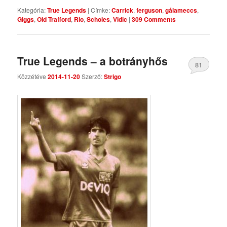
Kategória:
True Legends
|
Címke:
Carrick
,
ferguson
,
gálameccs
,
Giggs
,
Old Trafford
,
Rio
,
Scholes
,
Vidic
|
309 Comments
True Legends – a botrányhős
81
Közzétéve
2014-11-20
Szerző:
Strigo
Comments