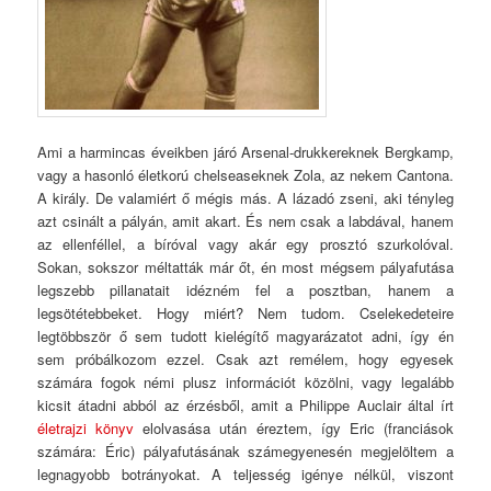
Ami a harmincas éveikben járó Arsenal-drukkereknek Bergkamp,
vagy a hasonló életkorú chelseaseknek Zola, az nekem Cantona.
A király. De valamiért ő mégis más. A lázadó zseni, aki tényleg
azt csinált a pályán, amit akart. És nem csak a labdával, hanem
az ellenféllel, a bíróval vagy akár egy prosztó szurkolóval.
Sokan, sokszor méltatták már őt, én most mégsem pályafutása
legszebb pillanatait idézném fel a posztban, hanem a
legsötétebbeket. Hogy miért? Nem tudom. Cselekedeteire
legtöbbször ő sem tudott kielégítő magyarázatot adni, így én
sem próbálkozom ezzel. Csak azt remélem, hogy egyesek
számára fogok némi plusz információt közölni, vagy legalább
kicsit átadni abból az érzésből, amit a Philippe Auclair által írt
életrajzi könyv
elolvasása után éreztem, így Eric (franciások
számára: Éric) pályafutásának számegyenesén megjelöltem a
legnagyobb botrányokat. A teljesség igénye nélkül, viszont