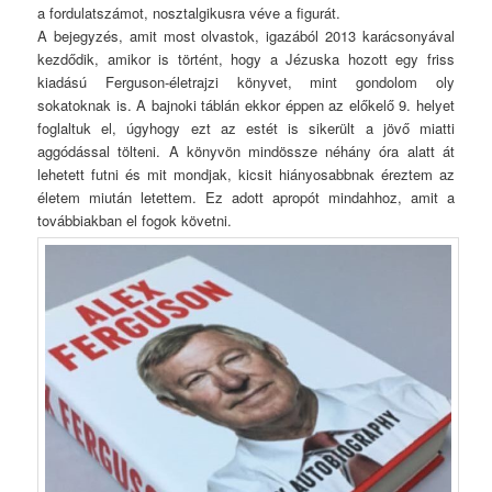
a fordulatszámot, nosztalgikusra véve a figurát.
A bejegyzés, amit most olvastok, igazából 2013 karácsonyával
kezdődik, amikor is történt, hogy a Jézuska hozott egy friss
kiadású Ferguson-életrajzi könyvet, mint gondolom oly
sokatoknak is. A bajnoki táblán ekkor éppen az előkelő 9. helyet
foglaltuk el, úgyhogy ezt az estét is sikerült a jövő miatti
aggódással tölteni. A könyvön mindössze néhány óra alatt át
lehetett futni és mit mondjak, kicsit hiányosabbnak éreztem az
életem miután letettem. Ez adott apropót mindahhoz, amit a
továbbiakban el fogok követni.