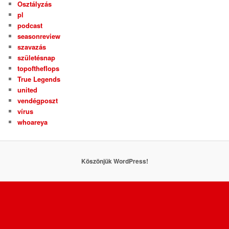
Osztályzás
pl
podcast
seasonreview
szavazás
születésnap
topoftheflops
True Legends
united
vendégposzt
vírus
whoareya
Köszönjük WordPress!