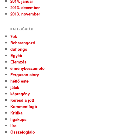
2014. január
2013. december
2013. november
KATEGÓRIÁK
7ok
Beharangozó
dühöngő
Egyéb
Elemzés
élménybeszámoló
Ferguson story
hétfő este
játék
képregény
Keresd a jót!
Kommentfogó
Kritika
ligakups
líra
Összefoglaló