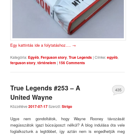
Egy kattintás ide a folytatáshoz….
→
Kategória:
Egyéb
,
Ferguson story
,
True Legends
|
Címke:
egyéb
,
ferguson story
,
történelem
|
156 Comments
True Legends #253 – A
435
United Wayne
Comments
Közzétéve
2017-07-17
Szerző:
Strigo
Ugye nem gondoltátok, hogy Wayne Rooney távozását
megússzátok igazi búcsúposzt nélkül? A blog indulása óta vele
foglalkoztunk a legtöbbet, így aztán nem is engedhetjük meg