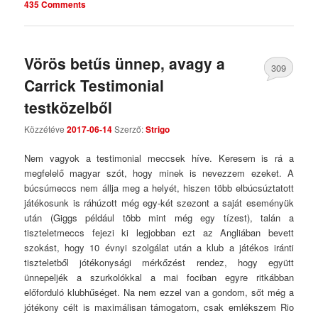
435 Comments
Vörös betűs ünnep, avagy a
309
Carrick Testimonial
Comments
testközelből
Közzétéve
2017-06-14
Szerző:
Strigo
Nem vagyok a testimonial meccsek híve. Keresem is rá a
megfelelő magyar szót, hogy minek is nevezzem ezeket. A
búcsúmeccs nem állja meg a helyét, hiszen több elbúcsúztatott
játékosunk is ráhúzott még egy-két szezont a saját eseményük
után (Giggs például több mint még egy tízest), talán a
tiszteletmeccs fejezi ki legjobban ezt az Angliában bevett
szokást, hogy 10 évnyi szolgálat után a klub a játékos iránti
tiszteletből jótékonysági mérkőzést rendez, hogy együtt
ünnepeljék a szurkolókkal a mai fociban egyre ritkábban
előforduló klubhűséget. Na nem ezzel van a gondom, sőt még a
jótékony célt is maximálisan támogatom, csak emlékszem Rio