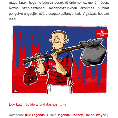
magunknak, hogy ne búcsúztassuk őt érdemeihez méltó módon.
Közös szerkesztőségi megaposztunkban érzelmes húrokat
pengetve engedjük útjára csapatkapitányunkat. Vigyázat, hosszú
lesz!
Egy kattintás ide a folytatáshoz….
→
Kategória:
True Legends
|
Címke:
legenda
,
Rooney
,
United
,
Wayne
|