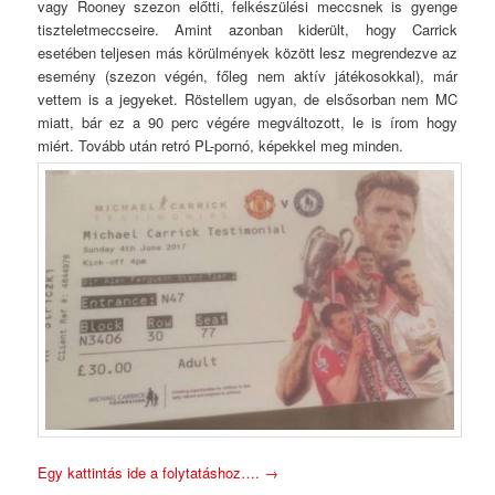
vagy Rooney szezon előtti, felkészülési meccsnek is gyenge
tiszteletmeccseire. Amint azonban kiderült, hogy Carrick
esetében teljesen más körülmények között lesz megrendezve az
esemény (szezon végén, főleg nem aktív játékosokkal), már
vettem is a jegyeket. Röstellem ugyan, de elsősorban nem MC
miatt, bár ez a 90 perc végére megváltozott, le is írom hogy
miért. Tovább után retró PL-pornó, képekkel meg minden.
Egy kattintás ide a folytatáshoz….
→