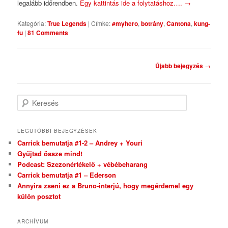
legalább időrendben.
Egy kattintás ide a folytatáshoz….
→
Kategória:
True Legends
|
Címke:
#myhero
,
botrány
,
Cantona
,
kung-
fu
|
81 Comments
Bejegyzés navigáció
Újabb bejegyzés
→
Keresés
LEGUTÓBBI BEJEGYZÉSEK
Carrick bemutatja #1-2 – Andrey + Youri
Gyűjtsd össze mind!
Podcast: Szezonértékelő + vébébeharang
Carrick bemutatja #1 – Ederson
Annyira zseni ez a Bruno-interjú, hogy megérdemel egy
külön posztot
ARCHÍVUM