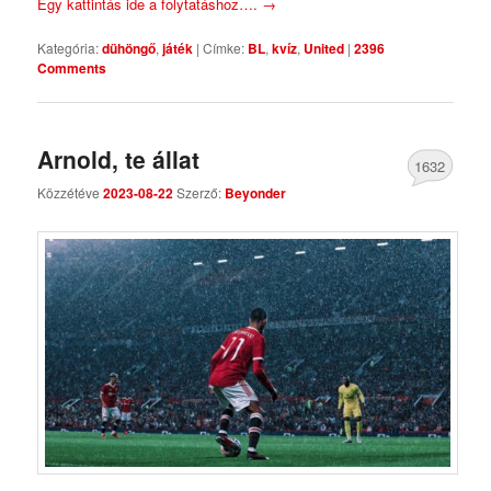
Egy kattintás ide a folytatáshoz….
→
Kategória:
dühöngő
,
játék
|
Címke:
BL
,
kvíz
,
United
|
2396
Comments
Arnold, te állat
1632
Közzétéve
2023-08-22
Szerző:
Beyonder
Comments