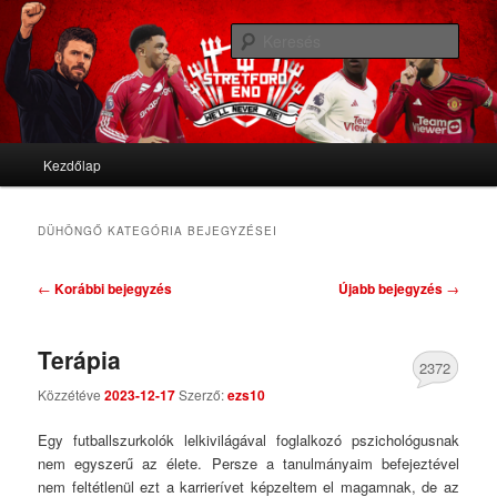
We'll never die
Kere
Stretford End
Fő menü
Kezdőlap
Tovább az elsődleges tartalomra
Tovább a másodlagos tartalomra
DÜHÖNGŐ
KATEGÓRIA BEJEGYZÉSEI
Bejegyzés navigáció
←
Korábbi bejegyzés
Újabb bejegyzés
→
Terápia
2372
Közzétéve
2023-12-17
Szerző:
ezs10
Comments
Egy futballszurkolók lelkivilágával foglalkozó pszichológusnak
nem egyszerű az élete. Persze a tanulmányaim befejeztével
nem feltétlenül ezt a karrierívet képzeltem el magamnak, de az