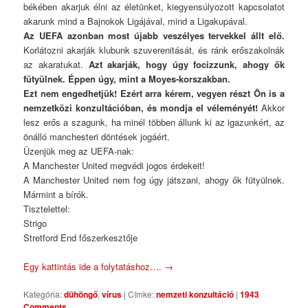
békében akarjuk élni az életünket, kiegyensúlyozott kapcsolatot
akarunk mind a Bajnokok Ligájával, mind a Ligakupával.
Az UEFA azonban most újabb veszélyes tervekkel állt elő.
Korlátozni akarják klubunk szuverenitását, és ránk erőszakolnák
az akaratukat.
Azt akarják, hogy úgy focizzunk, ahogy ők
fütyülnek. Éppen úgy, mint a Moyes-korszakban.
Ezt nem engedhetjük! Ezért arra kérem, vegyen részt Ön is a
nemzetközi konzultációban, és mondja el véleményét!
Akkor
lesz erős a szagunk, ha minél többen állunk ki az igazunkért, az
önálló manchesteri döntések jogáért.
Üzenjük meg az UEFA-nak:
A Manchester United megvédi jogos érdekeit!
A Manchester United nem fog úgy játszani, ahogy ők fütyülnek.
Mármint a bírók.
Tisztelettel:
Strigo
Stretford End főszerkesztője
Egy kattintás ide a folytatáshoz….
→
Kategória:
dühöngő
,
vírus
|
Címke:
nemzeti konzultáció
|
1943
Comments