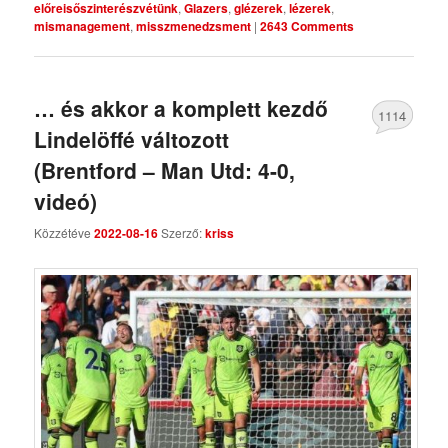
előreisőszinterészvétünk
,
Glazers
,
glézerek
,
lézerek
,
mismanagement
,
misszmenedzsment
|
2643 Comments
… és akkor a komplett kezdő
1114
Lindelöffé változott
Comments
(Brentford – Man Utd: 4-0,
videó)
Közzétéve
2022-08-16
Szerző:
kriss