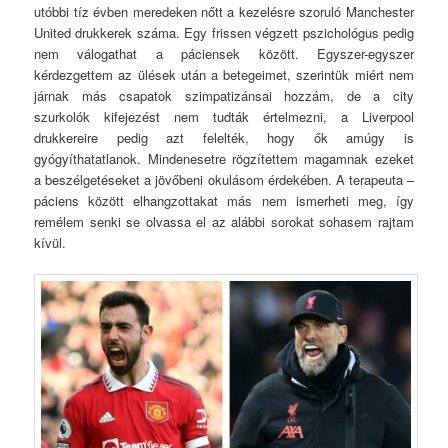
utóbbi tíz évben meredeken nőtt a kezelésre szoruló Manchester
United drukkerek száma. Egy frissen végzett pszichológus pedig
nem válogathat a páciensek között. Egyszer-egyszer
kérdezgettem az ülések után a betegeimet, szerintük miért nem
járnak más csapatok szimpatizánsai hozzám, de a city
szurkolók kifejezést nem tudták értelmezni, a Liverpool
drukkereire pedig azt felelték, hogy ők amúgy is
gyógyíthatatlanok. Mindenesetre rögzítettem magamnak ezeket
a beszélgetéseket a jövőbeni okulásom érdekében. A terapeuta –
páciens között elhangzottakat más nem ismerheti meg, így
remélem senki se olvassa el az alábbi sorokat sohasem rajtam
kívül.