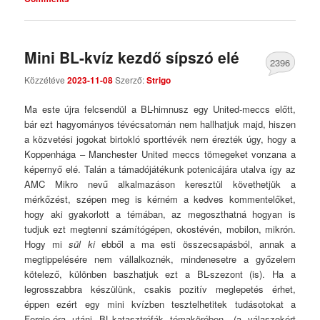
Mini BL-kvíz kezdő sípszó elé
2396
Közzétéve
2023-11-08
Szerző:
Strigo
Comments
Ma este újra felcsendül a BL-himnusz egy United-meccs előtt,
bár ezt hagyományos tévécsatornán nem hallhatjuk majd, hiszen
a közvetési jogokat birtokló sporttévék nem érezték úgy, hogy a
Koppenhága – Manchester United meccs tömegeket vonzana a
képernyő elé. Talán a támadójátékunk potenicájára utalva így az
AMC Mikro nevű alkalmazáson keresztül követhetjük a
mérkőzést, szépen meg is kérném a kedves kommentelőket,
hogy aki gyakorlott a témában, az megoszthatná hogyan is
tudjuk ezt megtenni számítógépen, okostévén, mobilon, mikrón.
Hogy mi
sül ki
ebből a ma esti összecsapásból, annak a
megtippelésére nem vállalkoznék, mindenesetre a győzelem
kötelező, különben baszhatjuk ezt a BL-szezont (is). Ha a
legrosszabbra készülünk, csakis pozitív meglepetés érhet,
éppen ezért egy mini kvízben tesztelhetitek tudásotokat a
Fergie-éra utáni BL-katasztrófák témakörében. (a válaszokért