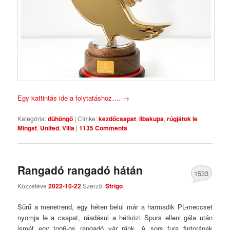
Egy kattintás ide a folytatáshoz….
→
Kategória:
dühöngő
|
Címke:
kezdőcsapat
,
libakupa
,
rúgjátok le
Mingst
,
United
,
Villa
|
1135 Comments
Rangadó rangadó hátán
1533
Közzétéve
2022-10-22
Szerző:
Strigo
Comments
Sűrű a menetrend, egy héten belül már a harmadik PL-meccset
nyomja le a csapat, ráadásul a hétközi Spurs elleni gála után
ismét egy top6-os rangadó vár ránk. A sors fura fintorának