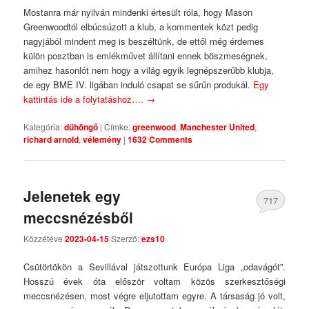
Mostanra már nyilván mindenki értesült róla, hogy Mason
Greenwoodtól elbúcsúzott a klub, a kommentek közt pedig
nagyjából mindent meg is beszéltünk, de ettől még érdemes
külön posztban is emlékművet állítani ennek böszmeségnek,
amihez hasonlót nem hogy a világ egyik legnépszerűbb klubja,
de egy BME IV. ligában induló csapat se sűrűn produkál.
Egy
kattintás ide a folytatáshoz….
→
Kategória:
dühöngő
|
Címke:
greenwood
,
Manchester United
,
richard arnold
,
vélemény
|
1632 Comments
Jelenetek egy
717
meccsnézésből
Comments
Közzétéve
2023-04-15
Szerző:
ezs10
Csütörtökön a Sevillával játszottunk Európa Liga „odavágót”.
Hosszú évek óta először voltam közös szerkesztőségi
meccsnézésen, most végre eljutottam egyre. A társaság jó volt,