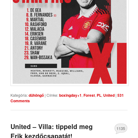
Kategória:
dühöngő
|
Címke:
boxingday+1
,
Forest
,
PL
,
United
|
531
Comments
United – Villa: tippeld meg
1135
Erik kezdőcsapatát!