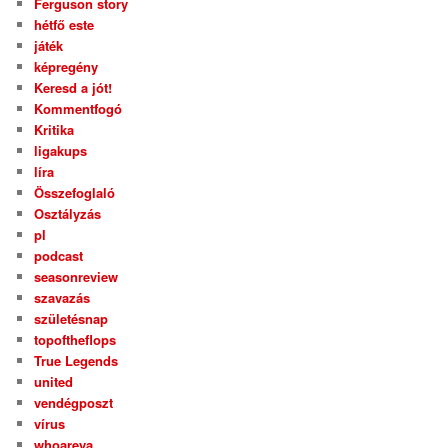
Ferguson story
hétfő este
játék
képregény
Keresd a jót!
Kommentfogó
Kritika
ligakups
líra
Összefoglaló
Osztályzás
pl
podcast
seasonreview
szavazás
születésnap
topoftheflops
True Legends
united
vendégposzt
vírus
whoareya