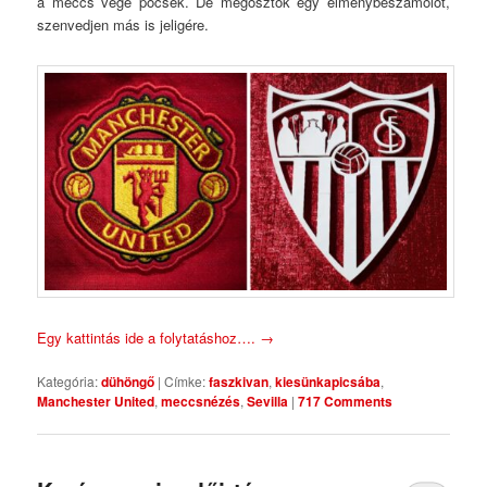
a meccs vége pocsék. De megosztok egy élménybeszámolót,
szenvedjen más is jeligére.
Egy kattintás ide a folytatáshoz….
→
Kategória:
dühöngő
|
Címke:
faszkivan
,
kiesünkapicsába
,
Manchester United
,
meccsnézés
,
Sevilla
|
717 Comments