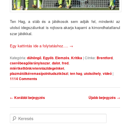
Ten Hag, a stáb és a játékosok sem adják fel, mindenki az
utolsó idegszálunkat is rojtosra akarja kaparni a kimondhatatlanul
szar játékkal.
Egy kattintás ide a folytatáshoz….
→
Kategória:
dühöngő
,
Egyéb
,
Elemzés
,
Kritika
|
Címke:
Brentford
,
cserébeagólarányisszar
,
dalot
,
fred
,
miértkelltönkretenniazidegeinket
,
plazmátólkéremasípolnitudsztköszi
,
ten hag
,
utolsóhely
,
videó
|
1114 Comments
Bejegyzés navigáció
←
Korábbi bejegyzés
Újabb bejegyzés
→
Keresés