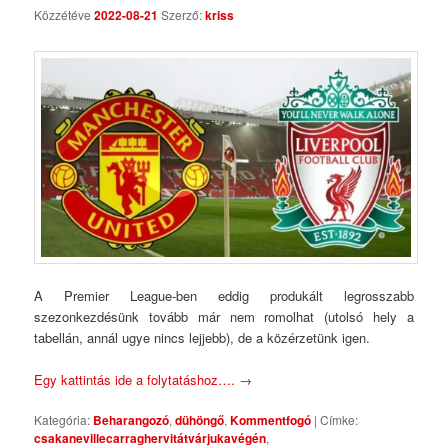
Közzétéve
2022-08-21
Szerző:
kriss
A Premier League-ben eddig produkált legrosszabb
szezonkezdésünk tovább már nem romolhat (utolsó hely a
tabellán, annál ugye nincs lejjebb), de a közérzetünk igen.
Egy kattintás ide a folytatáshoz….
→
Kategória:
Beharangozó
,
dühöngő
,
Kommentfogó
|
Címke:
csakanevillecarraghervitátvárjukavégén
,