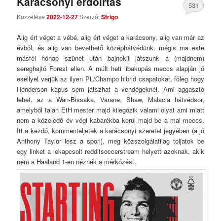
Karácsonyi erdőirtás
531
Közzétéve
2022-12-27
Szerző:
Strigo
Comments
Alig ért véget a vébé, alig ért véget a karácsony, alig van már az
évből, és alig van bevethető középhátvédünk, mégis ma este
másfél hónap szünet után bajnokit játszunk a (majdnem)
sereghajtó Forest ellen. A múlt heti libakupás meccs alapján jó
eséllyel verjük az ilyen PL/Champo hibrid csapatokat, főleg hogy
Henderson kapus sem játszhat a vendégeknél. Ami aggasztó
lehet, az a Wan-Bissaka, Varane, Shaw, Malacia hátvédsor,
amelyből talán EtH mester majd kilegózik valami olyat ami miatt
nem a közeledő év végi kabarékba kerül majd be a mai meccs.
Itt a kezdő, kommenteljetek a karácsonyi szeretet jegyében (a jó
Anthony Taylor lesz a spori), meg közszolgálatilag toljatok be
egy linket a lekapcsolt redditsoccerstream helyett azoknak, akik
nem a Haaland 1-en néznék a mérkőzést.