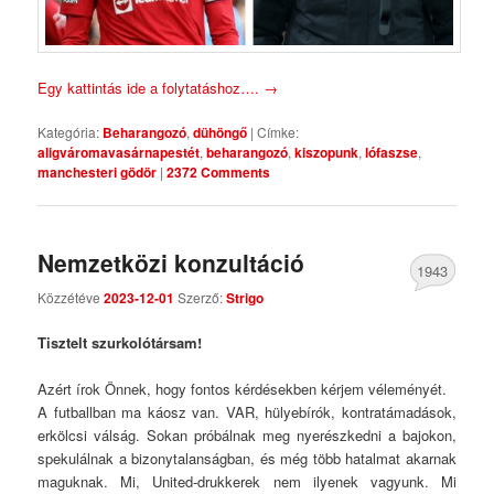
Egy kattintás ide a folytatáshoz….
→
Kategória:
Beharangozó
,
dühöngő
|
Címke:
aligváromavasárnapestét
,
beharangozó
,
kiszopunk
,
lófaszse
,
manchesteri gödör
|
2372 Comments
Nemzetközi konzultáció
1943
Közzétéve
2023-12-01
Szerző:
Strigo
Comments
Tisztelt szurkolótársam!
Azért írok Önnek, hogy fontos kérdésekben kérjem véleményét.
A futballban ma káosz van. VAR, hülyebírók, kontratámadások,
erkölcsi válság. Sokan próbálnak meg nyerészkedni a bajokon,
spekulálnak a bizonytalanságban, és még több hatalmat akarnak
maguknak. Mi, United-drukkerek nem ilyenek vagyunk. Mi