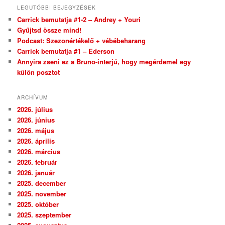
LEGUTÓBBI BEJEGYZÉSEK
Carrick bemutatja #1-2 – Andrey + Youri
Gyűjtsd össze mind!
Podcast: Szezonértékelő + vébébeharang
Carrick bemutatja #1 – Ederson
Annyira zseni ez a Bruno-interjú, hogy megérdemel egy
külön posztot
ARCHÍVUM
2026. július
2026. június
2026. május
2026. április
2026. március
2026. február
2026. január
2025. december
2025. november
2025. október
2025. szeptember