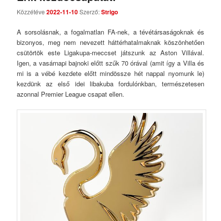
Comments
Közzétéve
2022-11-10
Szerző:
Strigo
A sorsolásnak, a fogalmatlan FA-nek, a tévétársaságoknak és
bizonyos, meg nem nevezett háttérhatalmaknak köszönhetően
csütörtök este Ligakupa-meccset játszunk az Aston Villával.
Igen, a vasárnapi bajnoki előtt szűk 70 órával (amit így a Villa és
mi is a vébé kezdete előtt mindössze hét nappal nyomunk le)
kezdünk az első idei libakuba fordulónkban, természetesen
azonnal Premier League csapat ellen.