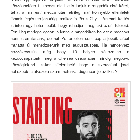
köszönhetően 11 meccs alatt le is tudjuk a rangadók első körét,
tehát a ma esti meccs után elvileg már könnyebb ellenfelek
jönnek (egészen januárig, amikor is jön a City – Arsenal kettős
szintén egy héten belül, hogy rohadjon meg aki ezért felelős).
Ten Hag mérlege egész jó lenne a rangadókon ha
azt
a meccset
nem számítanánk, de hát Potter ellen sem épp a jobbik arcát
mutatta új menedzserünk még augusztusban. Ha mindehhez
hozzávesszük még hogy 10 helyen változatlan a
kezdőcsapatunk, meg a Chelsea csapatában mindig megbúvó
köcsögfaktort, akkor kijelenthető hogy a szerdainál jóval
nehezebb találkozóra számíthatunk. Idegenben jó az iksz?